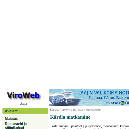
Jaga
Kärdla
» aktiivne puhkus » matkamine
Avaleht
Kärdla matkamine
Majutus
Restoranid ja
ratsutamine
|
paintball
|
purjetamine, merereisid
|
kanuu
söögikohad