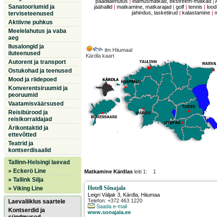
paadilaenutus
|
elamusmatkad, ekstreem-matkad
|
Sanatooriumid ja
jäähallid
|
matkamine, matkarajad
|
golf
|
tennis
|
lood
jahindus, lasketiirud
|
kalastamine
|
terviseteenused
Aktiivne puhkus
Meelelahutus ja vaba
aeg
Ilusalongid ja
ilm Hiiumaal
iluteenused
Kärdla kaart
Autorent ja transport
Ostukohad ja teenused
Mood ja riidepoed
Konverentsiruumid ja
peoruumid
Vaatamisväärsused
Reisibürood ja
reisikorraldajad
Ärikontaktid ja
ettevõtted
Teatrid ja
kontserdisaalid
Tallinn-Helsingi laevad
» Eckerö Line
Matkamine Kärdlas
leiti 1: 1
» Tallink Silja
Hotell Sõnajala
» Viking Line
Leigri Väljak 3
,
Kärdla
, Hiiumaa
Telefon: +372 463 1220
Laevaliiklus saartele
Saada e-mail
Kontserdid ja
www.sonajala.ee