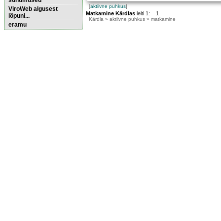
sündmused
[
aktiivne puhkus
]
ViroWeb algusest
Matkamine Kärdlas
leiti 1: 1
lõpuni...
Kärdla
» aktiivne puhkus » matkamine
eramu
Pärnu majoitus
huoneisto.eu