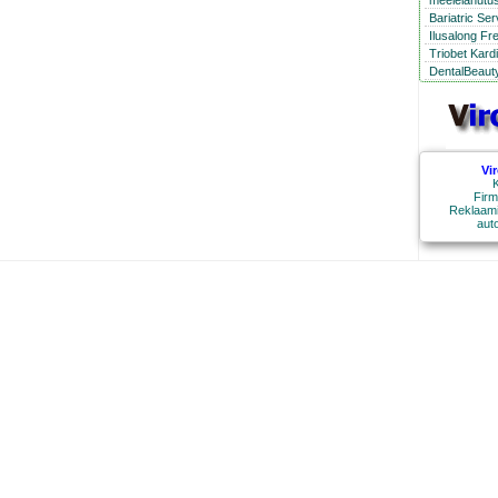
meelelahutus
Bariatric Se
Ilusalong Fr
Triobet Kard
DentalBeauty
Vi
K
Firm
Reklaami
aut