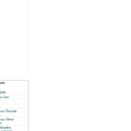
nud:
 SPA
e Taxi
a
skus Õismäe
a
kus Viimsi
a
nikaalne