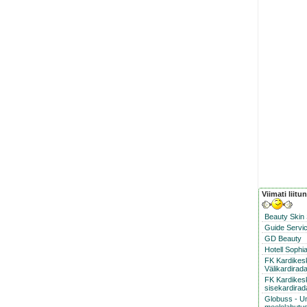
Viimati liitu
Beauty Skin
Guide Servic
GD Beauty
Hotell Sophi
FK Kardike
Välikardirad
FK Kardikes
sisekardirad
Globuss - U