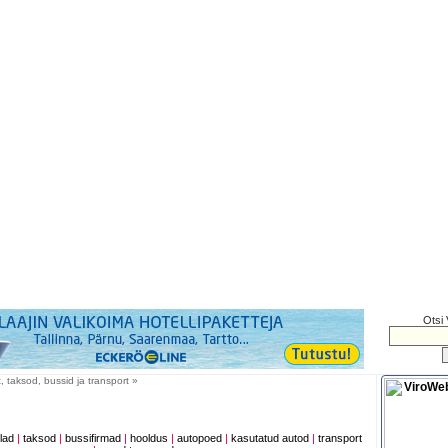
Otsi 
, taksod, bussid ja transport »
lad
|
taksod
|
bussifirmad
|
hooldus
|
autopoed
|
kasutatud autod
|
transport