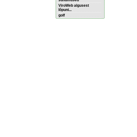
sündmused
ViroWeb algusest
lõpuni...
golf
Pärnu majoitus
huoneisto.eu