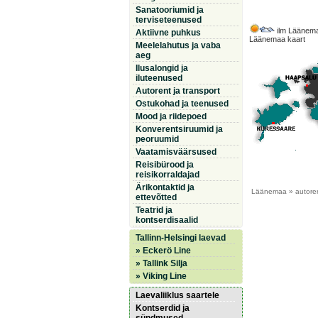
Sanatooriumid ja
terviseteenused
ilm Läänem
Aktiivne puhkus
Läänemaa kaart
Meelelahutus ja vaba
aeg
Ilusalongid ja
iluteenused
Autorent ja transport
Ostukohad ja teenused
Mood ja riidepoed
Konverentsiruumid ja
peoruumid
Vaatamisväärsused
Reisibürood ja
reisikorraldajad
Ärikontaktid ja
Läänemaa
» autoren
ettevõtted
Teatrid ja
kontserdisaalid
Tallinn-Helsingi laevad
» Eckerö Line
» Tallink Silja
» Viking Line
Laevaliiklus saartele
Kontserdid ja