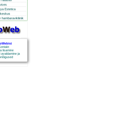
 ratastel
rvices
eya Estetica
ikeskus
 hambaravikliinik
roWebist
ontakt
a lisamine
 avaldamine ja
oriõigused