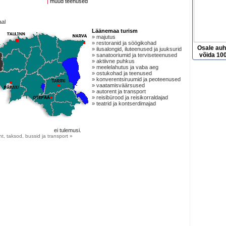
|
muud teenused
aal
Läänemaa turism
» majutus
» restoranid ja söögikohad
Osale au
» ilusalongid, iluteenused ja juuksurid
võida 100
» sanatooriumid ja terviseteenused
» aktiivne puhkus
» meelelahutus ja vaba aeg
» ostukohad ja teenused
» konverentsiruumid ja peoteenused
» vaatamisväärsused
» autorent ja transport
» reisibürood ja reisikorraldajad
» teatrid ja kontserdimajad
ei tulemusi.
t, taksod, bussid ja transport »