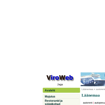
Jaga
Läänemaa
» autorent
Avaleht
Läänemaa
Majutus
Restoranid ja
autorent
|
autopesu
söögikohad