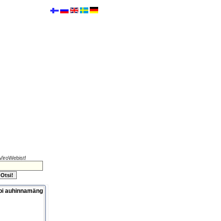
ViroWebist!