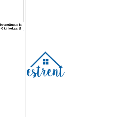
hinnamängus ja
 € kinkekaart!