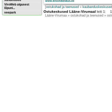
sündmused
www.kroonikeskus.ee
ViroWeb algusest
[
ostukohad ja teenused
»
kaubanduskeskused,
lõpuni...
Ostukeskused Lääne-Virumaal
leiti 1: 1
veepark
Lääne-Virumaa
» ostukohad ja teenused » os
Pärnu majoitus
huoneisto.eu