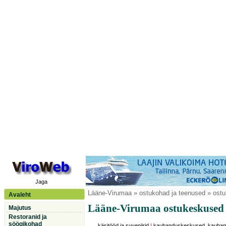
Jaga
Lääne-Virumaa
» ostukohad ja teenused » ost
Avaleht
Lääne-Virumaa ostukeskused
Majutus
Restoranid ja
söögikohad
käsitööd ja suveniirid
|
kaubanduskeskused, kauba