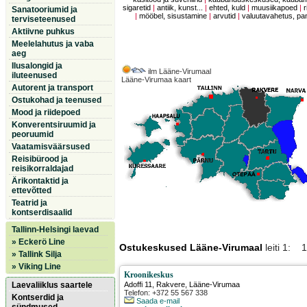
sigaretid
|
antiik, kunst...
|
ehted, kuld
|
muusiikapoed
|
r
Sanatooriumid ja
|
mööbel, sisustamine
|
arvutid
|
valuutavahetus, p
terviseteenused
Aktiivne puhkus
Meelelahutus ja vaba
aeg
Ilusalongid ja
ilm Lääne-Virumaal
iluteenused
Lääne-Virumaa kaart
Autorent ja transport
Ostukohad ja teenused
Mood ja riidepoed
Konverentsiruumid ja
peoruumid
Vaatamisväärsused
Reisibürood ja
reisikorraldajad
Ärikontaktid ja
ettevõtted
Teatrid ja
kontserdisaalid
Tallinn-Helsingi laevad
» Eckerö Line
Ostukeskused Lääne-Virumaal
leiti 1: 1
» Tallink Silja
» Viking Line
Kroonikeskus
Laevaliiklus saartele
Adoffi 11
,
Rakvere
, Lääne-Virumaa
Telefon: +372 55 567 338
Kontserdid ja
Saada e-mail