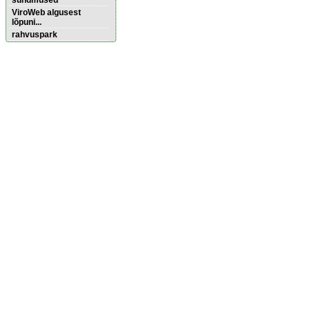
sündmused
ViroWeb algusest
lõpuni...
rahvuspark
Pärnu majoitus
huoneisto.eu