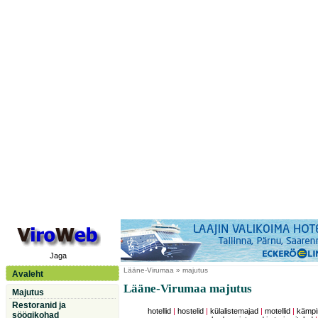
Jaga
Lääne-Virumaa
» majutus
Avaleht
Lääne-Virumaa majutus
Majutus
Restoranid ja
hotellid
|
hostelid
|
külalistemajad
|
motellid
|
kämpi
söögikohad