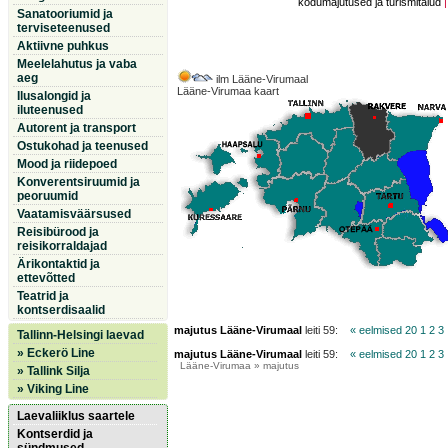
kodumajutused ja turismitalud
Sanatooriumid ja
terviseteenused
Aktiivne puhkus
Meelelahutus ja vaba
aeg
ilm Lääne-Virumaal
Lääne-Virumaa kaart
Ilusalongid ja
iluteenused
Autorent ja transport
Ostukohad ja teenused
Mood ja riidepoed
Konverentsiruumid ja
peoruumid
Vaatamisväärsused
Reisibürood ja
reisikorraldajad
Ärikontaktid ja
ettevõtted
Teatrid ja
kontserdisaalid
majutus Lääne-Virumaal
leiti 59:
« eelmised 20
1
2
3
Tallinn-Helsingi laevad
» Eckerö Line
majutus Lääne-Virumaal
leiti 59:
« eelmised 20
1
2
3
Lääne-Virumaa
» majutus
» Tallink Silja
» Viking Line
Laevaliiklus saartele
Kontserdid ja