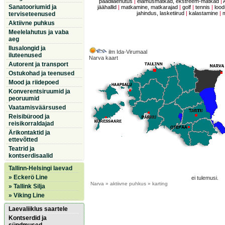
paadilaenutus
|
elamusmatkad, ekstreem-matkad
|
Sanatooriumid ja
jäähallid
|
matkamine, matkarajad
|
golf
|
tennis
|
lood
jahindus, lasketiirud
|
kalastamine
|
terviseteenused
Aktiivne puhkus
Meelelahutus ja vaba
aeg
Ilusalongid ja
ilm Ida-Virumaal
iluteenused
Narva kaart
Autorent ja transport
Ostukohad ja teenused
Mood ja riidepoed
Konverentsiruumid ja
peoruumid
Vaatamisväärsused
Reisibürood ja
reisikorraldajad
Ärikontaktid ja
ettevõtted
Teatrid ja
kontserdisaalid
Tallinn-Helsingi laevad
» Eckerö Line
ei tulemusi.
Narva
» aktiivne puhkus » karting
» Tallink Silja
» Viking Line
Laevaliiklus saartele
Kontserdid ja