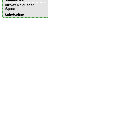
sündmused
ViroWeb algusest
lõpuni...
kahetoaline
Pärnu majoitus
huoneisto.eu