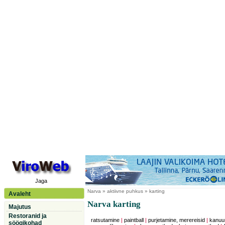
Jaga
Narva
» aktiivne puhkus » karting
Avaleht
Narva karting
Majutus
Restoranid ja
ratsutamine
|
paintball
|
purjetamine, merereisid
|
kanuu
söögikohad