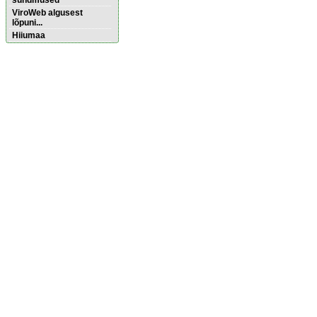
sündmused
ViroWeb algusest
lõpuni...
Hiiumaa
Pärnu majoitus
huoneisto.eu