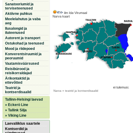
Sanatooriumid ja
terviseteenused
ilm Ida-Virumaal
Aktiivne puhkus
Narva kaart
Meelelahutus ja vaba
aeg
Ilusalongid ja
iluteenused
Autorent ja transport
Ostukohad ja teenused
Mood ja riidepoed
Konverentsiruumid ja
peoruumid
Vaatamisväärsused
Reisibürood ja
reisikorraldajad
Ärikontaktid ja
ettevõtted
ei tulemusi.
Teatrid ja
Narva
» teatrid ja kontserdisaalid
kontserdisaalid
Tallinn-Helsingi laevad
» Eckerö Line
» Tallink Silja
» Viking Line
Laevaliiklus saartele
Kontserdid ja