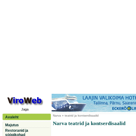
Jaga
Narva
» teatrid ja kontserdisaalid
Avaleht
Narva teatrid ja kontserdisaalid
Majutus
Restoranid ja
söögikohad