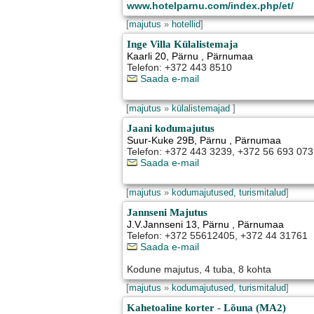
www.hotelparnu.com/index.php/et/
[
majutus
»
hotellid
]
Inge Villa Külalistemaja
Kaarli 20
,
Pärnu
, Pärnumaa
Telefon: +372 443 8510
Saada e-mail
[
majutus
»
külalistemajad
]
Jaani kodumajutus
Suur-Kuke 29B
,
Pärnu
, Pärnumaa
Telefon: +372 443 3239, +372 56 693 073
Saada e-mail
[
majutus
»
kodumajutused, turismitalud
]
Jannseni Majutus
J.V.Jannseni 13
,
Pärnu
, Pärnumaa
Telefon: +372 55612405, +372 44 31761
Saada e-mail
Kodune majutus, 4 tuba, 8 kohta
[
majutus
»
kodumajutused, turismitalud
]
Kahetoaline korter - Lõuna (MA2)