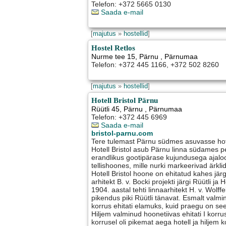
Telefon: +372 5665 0130
Saada e-mail
[
majutus
»
hostellid
]
Hostel Retlos
Nurme tee 15
,
Pärnu
, Pärnumaa
Telefon: +372 445 1166, +372 502 8260
[
majutus
»
hostellid
]
Hotell Bristol Pärnu
Rüütli 45
,
Pärnu
, Pärnumaa
Telefon: +372 445 6969
Saada e-mail
bristol-parnu.com
Tere tulemast Pärnu südmes asuvasse hotel
Hotell Bristol asub Pärnu linna südames
erandlikus gootipärase kujundusega ajalo
tellishoones, mille nurki markeerivad ärklid
Hotell Bristol hoone on ehitatud kahes jär
arhitekt B. v. Bocki projekti järgi Rüütli 
1904. aastal tehti linnaarhitekt H. v. Wolffel
pikendus piki Rüütli tänavat. Esmalt val
korrus ehitati elamuks, kuid praegu on see
Hiljem valminud hoonetiivas ehitati I korru
korrusel oli pikemat aega hotell ja hiljem k