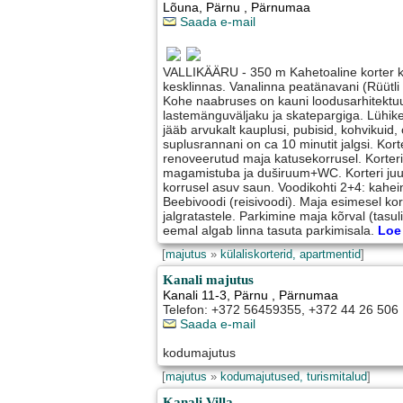
Lõuna
,
Pärnu
, Pärnumaa
Saada e-mail
VALLIKÄÄRU - 350 m Kahetoaline korter k
kesklinnas. Vanalinna peatänavani (Rüütli
Kohe naabruses on kauni loodusarhitektu
lastemänguväljaku ja skatepargiga. Lühik
jääb arvukalt kauplusi, pubisid, kohvikuid,
suplusrannani on ca 10 minutit jalgsi. Kor
renoveerutud maja katusekorrusel. Korter
magamistuba ja duširuum+WC. Korteri juu
korrusel asuv saun. Voodikohti 2+4: kahei
Beebivoodi (reisivoodi). Maja esimesel ko
jalgratastele. Parkimine maja kõrval (tasu
eemal algab linna tasuta parkimisala.
Loe 
[
majutus
»
külaliskorterid, apartmentid
]
Kanali majutus
Kanali 11-3
,
Pärnu
, Pärnumaa
Telefon: +372 56459355, +372 44 26 506
Saada e-mail
kodumajutus
[
majutus
»
kodumajutused, turismitalud
]
Kanali Villa