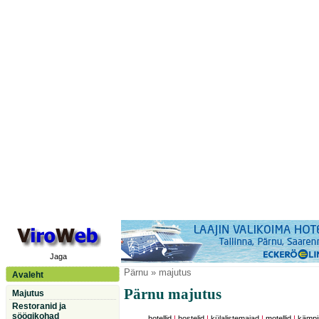
Jaga
Pärnu
» majutus
Avaleht
Pärnu majutus
Majutus
Restoranid ja
söögikohad
hotellid
|
hostelid
|
külalistemajad
|
motellid
|
kämpi