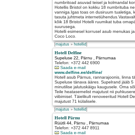
numbritoad asuvad teisel ja kolmandal korr
Hotellis Bristol on kokku 18 numbrituba nen
vanniga.Igas toas on dusiruum tualetiga, k
tasuta juhtmeta internetiühendus.Vastavalt 
kõik 18 Bristol Hotelli ruumikat tuba oma
suurusega.
Hotelli esimesel korrusel asub menukas j
Coco Loco.
[
majutus
»
hotellid
]
Hotell Delfine
Supeluse 22
,
Pärnu
, Pärnumaa
Telefon: +372 442 6900
Saada e-mail
www.delfine.ee/delfine/
Hotell asub Pärnus, rannarajoonis, linna
Supeluse tänava ääres. Supelrand jääb 5 m
minutilise jalutuskäigu kaugusele. Oma s
Teile heatasemelist majutust nii puhkusereisi
viibimisel. Täielikult renoveeritud Hotell
majutust 71 külalisele.
[
majutus
»
hotellid
]
Hotell Pärnu
Rüütli 44
,
Pärnu
, Pärnumaa
Telefon: +372 447 8911
Saada e-mail