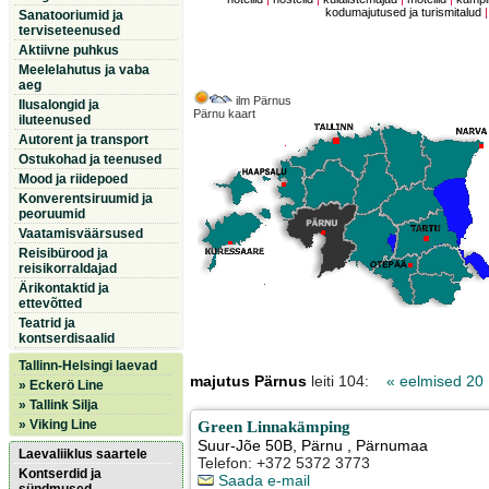
kodumajutused ja turismitalud
Sanatooriumid ja
terviseteenused
Aktiivne puhkus
Meelelahutus ja vaba
aeg
ilm Pärnus
Ilusalongid ja
Pärnu kaart
iluteenused
Autorent ja transport
Ostukohad ja teenused
Mood ja riidepoed
Konverentsiruumid ja
peoruumid
Vaatamisväärsused
Reisibürood ja
reisikorraldajad
Ärikontaktid ja
ettevõtted
Teatrid ja
kontserdisaalid
Tallinn-Helsingi laevad
majutus Pärnus
leiti 104:
« eelmised 20
» Eckerö Line
» Tallink Silja
» Viking Line
Green Linnakämping
Suur-Jõe 50B
,
Pärnu
, Pärnumaa
Laevaliiklus saartele
Telefon: +372 5372 3773
Kontserdid ja
Saada e-mail