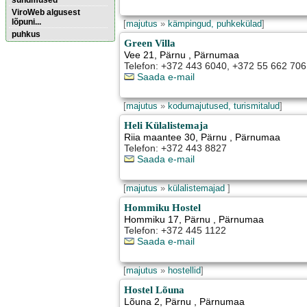
sündmused
ViroWeb algusest
lõpuni...
[
majutus
»
kämpingud, puhkekülad
]
puhkus
Green Villa
Vee 21
,
Pärnu
, Pärnumaa
Telefon: +372 443 6040, +372 55 662 70
Pärnu majoitus
huoneisto.eu
Saada e-mail
[
majutus
»
kodumajutused, turismitalud
]
Heli Külalistemaja
Riia maantee 30
,
Pärnu
, Pärnumaa
Telefon: +372 443 8827
Saada e-mail
[
majutus
»
külalistemajad
]
Hommiku Hostel
Hommiku 17
,
Pärnu
, Pärnumaa
Telefon: +372 445 1122
Saada e-mail
[
majutus
»
hostellid
]
Hostel Lõuna
Lõuna 2
,
Pärnu
, Pärnumaa