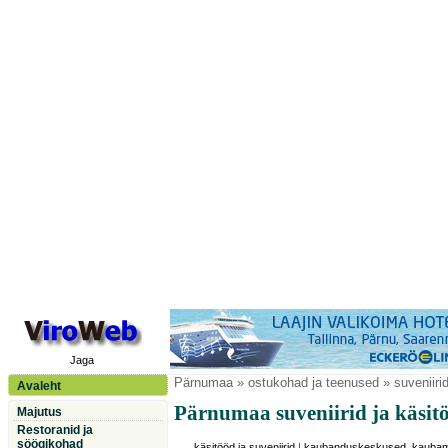
Jaga
Pärnumaa
» ostukohad ja teenused » suveniirid
Avaleht
Pärnumaa suveniirid ja käsit
Majutus
Restoranid ja
söögikohad
käsitööd ja suveniirid
|
kaubanduskeskused, kauba