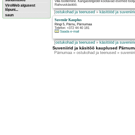
sündmused
Villa töötlemine. Kangastelgedel kootavad esemed tootja ja 
Rahvuskäsitöö.
ViroWeb algusest
lõpuni...
[
ostukohad ja teenused
»
käsitööd ja suveniiri
saun
Suveniir Kauplus
Ringi 5
,
Pärnu
, Pärnumaa
Telefon: +372 44 40 181
Pärnu majoitus
Saada e-mail
huoneisto.eu
[
ostukohad ja teenused
»
käsitööd ja suveniiri
Suveniirid ja käsitöö kauplused Pärnum
Pärnumaa
» ostukohad ja teenused » suveniiri