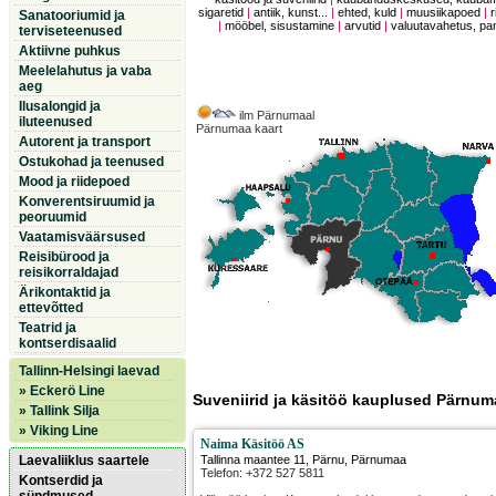
sigaretid
|
antiik, kunst...
|
ehted, kuld
|
muusiikapoed
|
r
Sanatooriumid ja
|
mööbel, sisustamine
|
arvutid
|
valuutavahetus, p
terviseteenused
Aktiivne puhkus
Meelelahutus ja vaba
aeg
Ilusalongid ja
ilm Pärnumaal
iluteenused
Pärnumaa kaart
Autorent ja transport
Ostukohad ja teenused
Mood ja riidepoed
Konverentsiruumid ja
peoruumid
Vaatamisväärsused
Reisibürood ja
reisikorraldajad
Ärikontaktid ja
ettevõtted
Teatrid ja
kontserdisaalid
Tallinn-Helsingi laevad
» Eckerö Line
Suveniirid ja käsitöö kauplused Pärnum
» Tallink Silja
» Viking Line
Naima Käsitöö AS
Laevaliiklus saartele
Tallinna maantee 11
,
Pärnu
, Pärnumaa
Telefon: +372 527 5811
Kontserdid ja