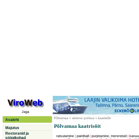
Jaga
Põlvamaa
» aktiivne puhkus » kaatrisõit
Avaleht
Põlvamaa kaatrisõit
Majutus
Restoranid ja
ratsutamine
|
paintball
|
purjetamine, merereisid
|
kanuu
söögikohad