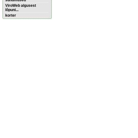
sündmused
ViroWeb algusest
lõpuni...
korter
Pärnu majoitus
huoneisto.eu