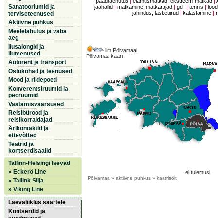
paadilaenutus
|
elamusmatkad, ekstreem-matkad
|
Sanatooriumid ja
jäähallid
|
matkamine, matkarajad
|
golf
|
tennis
|
lood
jahindus, lasketiirud
|
kalastamine
|
terviseteenused
Aktiivne puhkus
Meelelahutus ja vaba
aeg
Ilusalongid ja
ilm Põlvamaal
iluteenused
Põlvamaa kaart
Autorent ja transport
Ostukohad ja teenused
Mood ja riidepoed
Konverentsiruumid ja
peoruumid
Vaatamisväärsused
Reisibürood ja
reisikorraldajad
Ärikontaktid ja
ettevõtted
Teatrid ja
kontserdisaalid
Tallinn-Helsingi laevad
» Eckerö Line
ei tulemusi.
Põlvamaa
» aktiivne puhkus » kaatrisõit
» Tallink Silja
» Viking Line
Laevaliiklus saartele
Kontserdid ja