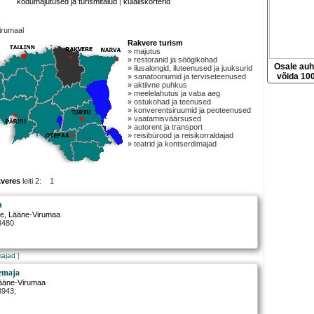
kodumajutused ja turismitalud
|
külaliskorterid
irumaal
Rakvere turism
» majutus
» restoranid ja söögikohad
Osale au
» ilusalongid, iluteenused ja juuksurid
võida 100
» sanatooriumid ja terviseteenused
» aktiivne puhkus
» meelelahutus ja vaba aeg
» ostukohad ja teenused
» konverentsiruumid ja peoteenused
» vaatamisväärsused
» autorent ja transport
» reisibürood ja reisikorraldajad
» teatrid ja kontserdimajad
kveres
leiti 2: 1
h
re
, Lääne-Virumaa
3480
majad
]
temaja
Lääne-Virumaa
3943;