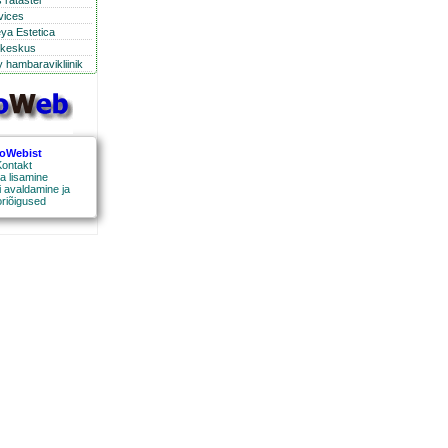
 ratastel
rvices
eya Estetica
ikeskus
 hambaravikliinik
roWebist
ontakt
a lisamine
 avaldamine ja
oriõigused