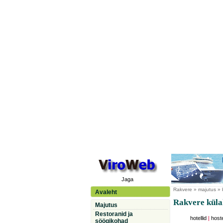
Jaga
Rakvere
» majutus » 
Avaleht
Rakvere küla
Majutus
Restoranid ja
hotellid
|
hoste
söögikohad