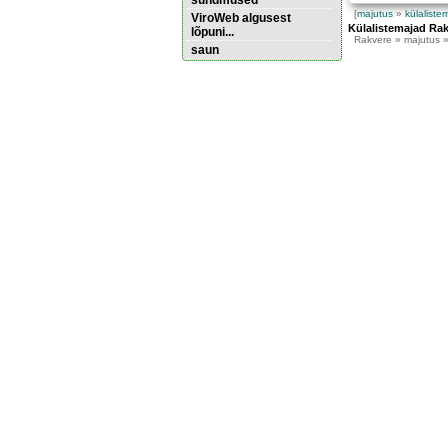
sündmused
[
majutus
»
külaliste
ViroWeb algusest
Külalistemajad Ra
lõpuni...
Rakvere
» majutus »
saun
Pärnu majoitus
huoneisto.eu