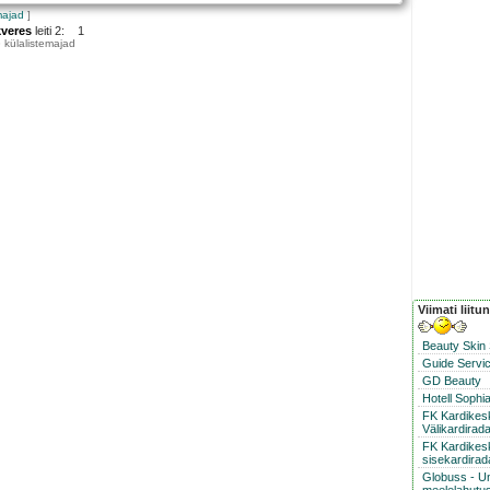
majad
]
kveres
leiti 2: 1
 külalistemajad
Viimati liitu
Beauty Skin
Guide Servic
GD Beauty
Hotell Sophi
FK Kardike
Välikardirad
FK Kardikes
sisekardirad
Globuss - U