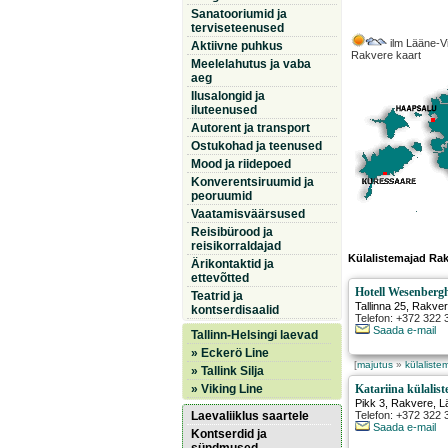
Sanatooriumid ja
terviseteenused
ilm Lääne-V
Aktiivne puhkus
Rakvere kaart
Meelelahutus ja vaba
aeg
Ilusalongid ja
iluteenused
Autorent ja transport
Ostukohad ja teenused
Mood ja riidepoed
Konverentsiruumid ja
peoruumid
Vaatamisväärsused
Reisibürood ja
reisikorraldajad
Külalistemajad Ra
Ärikontaktid ja
ettevõtted
Hotell Wesenberg
Teatrid ja
Tallinna 25
,
Rakve
kontserdisaalid
Telefon: +372 322 
Saada e-mail
Tallinn-Helsingi laevad
» Eckerö Line
[
majutus
»
külaliste
» Tallink Silja
» Viking Line
Katariina külalis
Pikk 3
,
Rakvere
, 
Laevaliiklus saartele
Telefon: +372 322 
Saada e-mail
Kontserdid ja