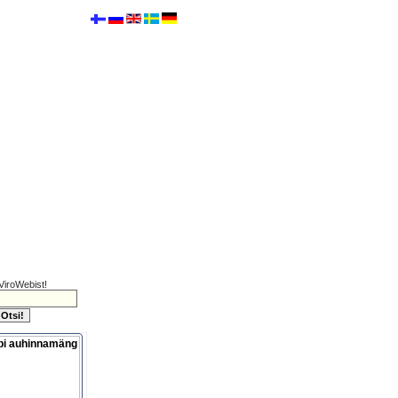
ViroWebist!