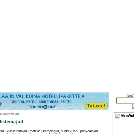
Otsi 
külalistemajad
listemajad
lid
|
külalistemajad
|
motellid
|
kämpingud, puhkekülad
|
puhkemajad
|