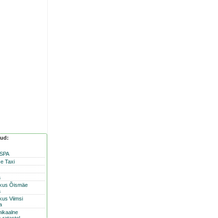
nud:
 SPA
e Taxi
a
skus Õismäe
a
kus Viimsi
a
nikaalne