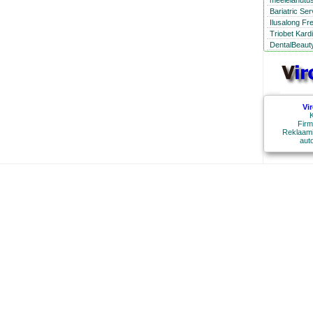
meelelahutus
Bariatric Se
Ilusalong Fr
Triobet Kard
DentalBeauty
Vi
K
Firm
Reklaami
aut