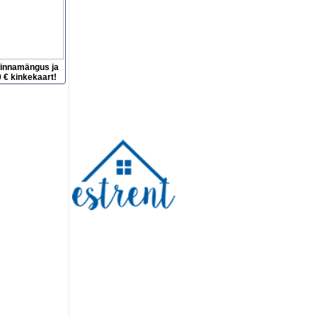
hinnamängus ja
 € kinkekaart!