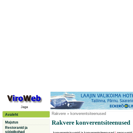
Jaga
Rakvere
» konverentsiteenused
Avaleht
Rakvere konverentsiteenused
Majutus
Restoranid ja
söögikohad
konverentsiruumid ja konverentsiteenused
|
peoruumid,