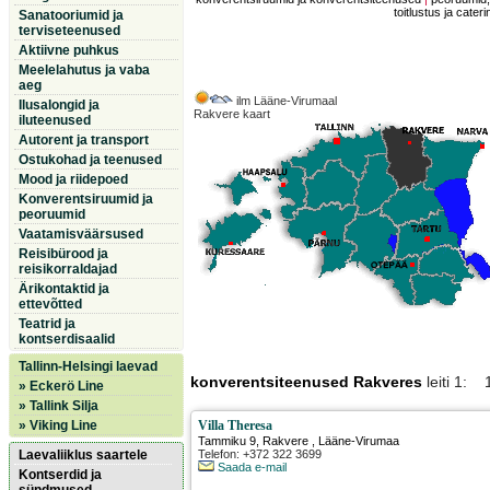
toitlustus ja cateri
Sanatooriumid ja
terviseteenused
Aktiivne puhkus
Meelelahutus ja vaba
aeg
ilm Lääne-Virumaal
Ilusalongid ja
Rakvere kaart
iluteenused
Autorent ja transport
Ostukohad ja teenused
Mood ja riidepoed
Konverentsiruumid ja
peoruumid
Vaatamisväärsused
Reisibürood ja
reisikorraldajad
Ärikontaktid ja
ettevõtted
Teatrid ja
kontserdisaalid
Tallinn-Helsingi laevad
konverentsiteenused Rakveres
leiti 1: 
» Eckerö Line
» Tallink Silja
» Viking Line
Villa Theresa
Tammiku 9
,
Rakvere
, Lääne-Virumaa
Laevaliiklus saartele
Telefon: +372 322 3699
Saada e-mail
Kontserdid ja