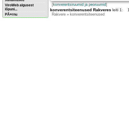
sündmused
[
konverentsiruumid ja peoruumid
]
ViroWeb algusest
lõpuni...
konverentsiteenused Rakveres
leiti 1: 
Rakvere
» konverentsiteenused
PÃ¤rnu
Pärnu majoitus
huoneisto.eu