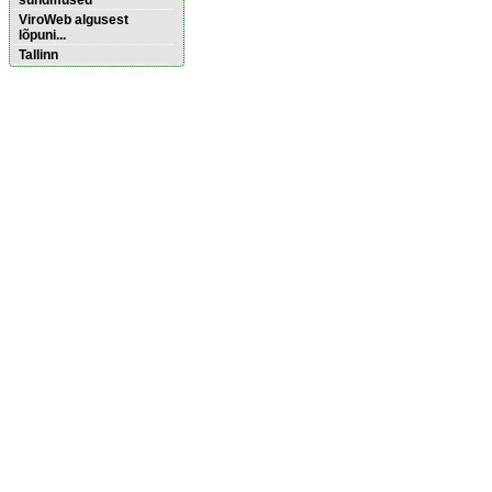
sündmused
ViroWeb algusest
lõpuni...
Tallinn
Pärnu majoitus
huoneisto.eu