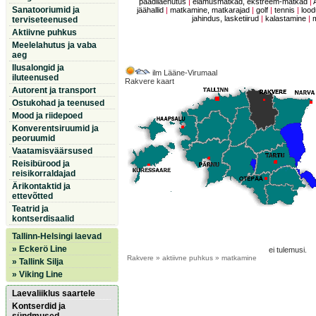
paadilaenutus
|
elamusmatkad, ekstreem-matkad
|
Sanatooriumid ja
jäähallid
|
matkamine, matkarajad
|
golf
|
tennis
|
lood
jahindus, lasketiirud
|
kalastamine
|
terviseteenused
Aktiivne puhkus
Meelelahutus ja vaba
aeg
Ilusalongid ja
ilm Lääne-Virumaal
iluteenused
Rakvere kaart
Autorent ja transport
Ostukohad ja teenused
Mood ja riidepoed
Konverentsiruumid ja
peoruumid
Vaatamisväärsused
Reisibürood ja
reisikorraldajad
Ärikontaktid ja
ettevõtted
Teatrid ja
kontserdisaalid
Tallinn-Helsingi laevad
» Eckerö Line
ei tulemusi.
Rakvere
» aktiivne puhkus » matkamine
» Tallink Silja
» Viking Line
Laevaliiklus saartele
Kontserdid ja