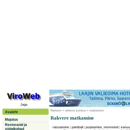
Jaga
Rakvere
» aktiivne puhkus » matkamine
Avaleht
Rakvere matkamine
Majutus
Restoranid ja
ratsutamine
|
paintball
|
purjetamine, merereisid
|
kanuu
söögikohad