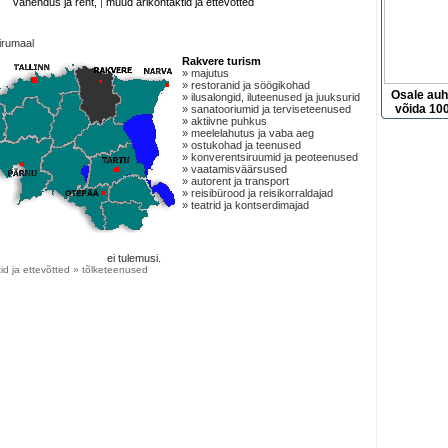
vahendus ja rent,
|
muud ärikontaktid ja ettevõtted
irumaal
Rakvere turism
» majutus
» restoranid ja söögikohad
Osale au
» ilusalongid, iluteenused ja juuksurid
võida 100
» sanatooriumid ja terviseteenused
» aktiivne puhkus
» meelelahutus ja vaba aeg
» ostukohad ja teenused
» konverentsiruumid ja peoteenused
» vaatamisväärsused
» autorent ja transport
» reisibürood ja reisikorraldajad
» teatrid ja kontserdimajad
ei tulemusi.
id ja ettevõtted » tõlketeenused