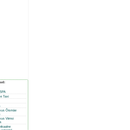
nud:
 SPA
e Taxi
a
skus Õismäe
a
kus Viimsi
a
nikaalne