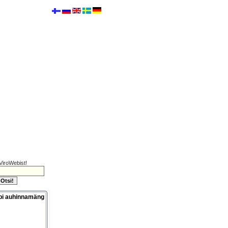
ViroWebist!