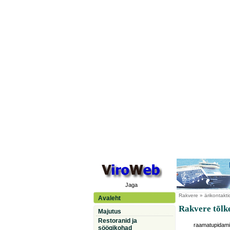
Jaga
Rakvere
» ärikontakti
Avaleht
Rakvere tõlk
Majutus
Restoranid ja
raamatupidam
söögikohad