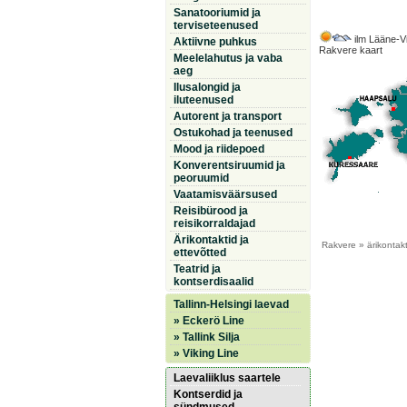
Sanatooriumid ja
terviseteenused
ilm Lääne-V
Aktiivne puhkus
Rakvere kaart
Meelelahutus ja vaba
aeg
Ilusalongid ja
iluteenused
Autorent ja transport
Ostukohad ja teenused
Mood ja riidepoed
Konverentsiruumid ja
peoruumid
Vaatamisväärsused
Reisibürood ja
reisikorraldajad
Ärikontaktid ja
Rakvere
» ärikontakt
ettevõtted
Teatrid ja
kontserdisaalid
Tallinn-Helsingi laevad
» Eckerö Line
» Tallink Silja
» Viking Line
Laevaliiklus saartele
Kontserdid ja