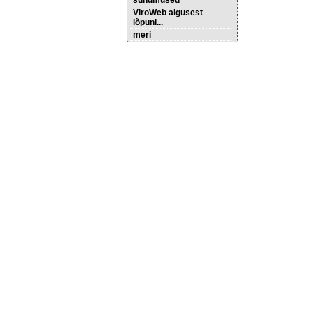
sündmused
ViroWeb algusest
lõpuni...
meri
Pärnu majoitus
huoneisto.eu