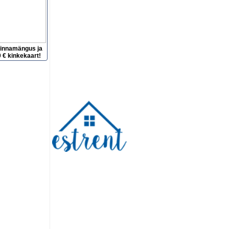
hinnamängus ja
 € kinkekaart!