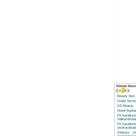
Viimati liitu
Beauty Skin
Guide Servic
GD Beauty
Hotell Sophi
FK Kardike
Välikardirad
FK Kardikes
sisekardirad
Globuss - U