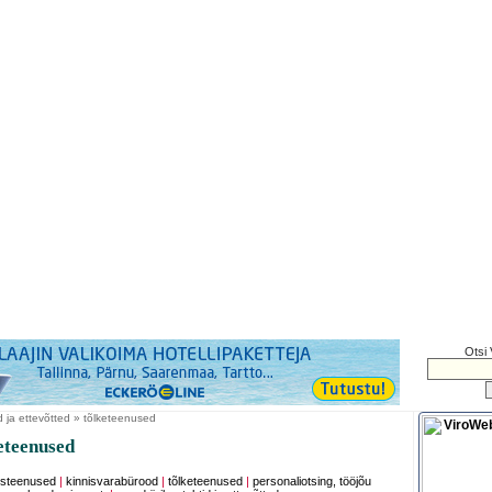
Otsi 
d ja ettevõtted » tõlketeenused
eteenused
isteenused
|
kinnisvarabürood
|
tõlketeenused
|
personaliotsing, tööjõu