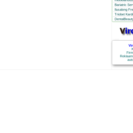
meelelahutus
Bariatric Se
Ilusalong Fr
Triobet Kard
DentalBeauty
Vi
K
Firm
Reklaami
aut