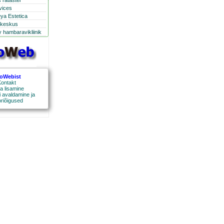
 ratastel
rvices
eya Estetica
ikeskus
 hambaravikliinik
roWebist
ontakt
a lisamine
 avaldamine ja
oriõigused