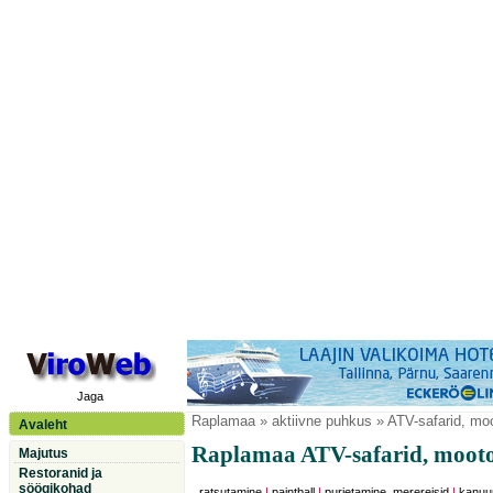
Jaga
Raplamaa
» aktiivne puhkus » ATV-safarid, moo
Avaleht
Raplamaa ATV-safarid, mooto
Majutus
Restoranid ja
söögikohad
ratsutamine
|
paintball
|
purjetamine, merereisid
|
kanuu