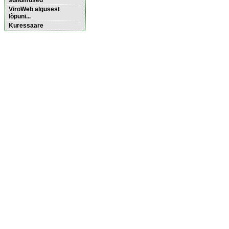
sündmused
ViroWeb algusest
lõpuni...
Kuressaare
Pärnu majoitus
huoneisto.eu