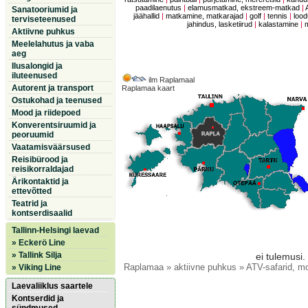
paadilaenutus
|
elamusmatkad, ekstreem-matkad
|
Sanatooriumid ja
jäähallid
|
matkamine, matkarajad
|
golf
|
tennis
|
lood
terviseteenused
jahindus, lasketiirud
|
kalastamine
|
Aktiivne puhkus
Meelelahutus ja vaba
aeg
Ilusalongid ja
iluteenused
ilm Raplamaal
Autorent ja transport
Raplamaa kaart
Ostukohad ja teenused
Mood ja riidepoed
Konverentsiruumid ja
peoruumid
Vaatamisväärsused
Reisibürood ja
reisikorraldajad
Ärikontaktid ja
ettevõtted
Teatrid ja
kontserdisaalid
Tallinn-Helsingi laevad
» Eckerö Line
» Tallink Silja
ei tulemusi.
Raplamaa
» aktiivne puhkus » ATV-safarid, mo
» Viking Line
Laevaliiklus saartele
Kontserdid ja