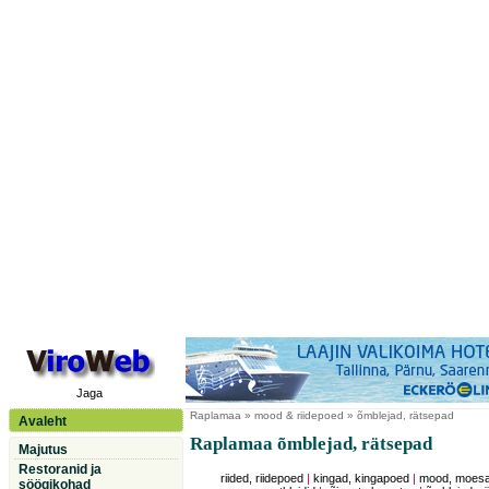
Jaga
Raplamaa
» mood & riidepoed » õmblejad, rätsepad
Avaleht
Raplamaa õmblejad, rätsepad
Majutus
Restoranid ja
riided, riidepoed
|
kingad, kingapoed
|
mood, moesal
söögikohad