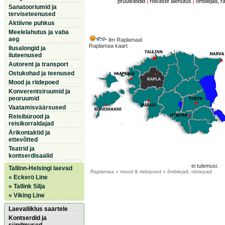
pruutkleidid
|
rõivaste laenutus
|
õmblejad, r
Sanatooriumid ja
terviseteenused
Aktiivne puhkus
Meelelahutus ja vaba
aeg
ilm Raplamaal
Raplamaa kaart
Ilusalongid ja
iluteenused
Autorent ja transport
Ostukohad ja teenused
Mood ja riidepoed
Konverentsiruumid ja
peoruumid
Vaatamisväärsused
Reisibürood ja
reisikorraldajad
Ärikontaktid ja
ettevõtted
Teatrid ja
kontserdisaalid
ei tulemusi.
Tallinn-Helsingi laevad
Raplamaa
» mood & riidepoed » õmblejad, rätsepad
» Eckerö Line
» Tallink Silja
» Viking Line
Laevaliiklus saartele
Kontserdid ja