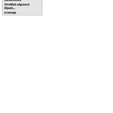
sündmused
ViroWeb algusest
lõpuni...
eramaja
Pärnu majoitus
huoneisto.eu