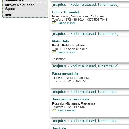
sündmused
[
majutus
»
kodumajutused, turismitalud
]
ViroWeb algusest
lõpuni...
Luhtre Turismitalu
meri
Nõmmeotsa
,
Nõmmeotsa
, Raplamaa
Telefon: +372 489 8014, +372 505 7043
Saada e-mail
Pärnu majoitus
huoneisto.eu
[
majutus
»
kodumajutused, turismitalud
]
Matso Talu
Kohila
,
Kohila
, Raplamaa
Telefon: +372 55 647 816
Saada e-mail
Telkimine
[
majutus
»
kodumajutused, turismitalud
]
Pärna turismitalu
Tiduvere
,
Vigala
, Raplamaa
Telefon: +372 56 622 773
[
majutus
»
kodumajutused, turismitalud
]
Tammerinna Turismitalu
Russalu
,
Märjamaa
, Raplamaa
Telefon: +372 514 4136
Saada e-mail
[
majutus
»
kodumajutused, turismitalud
]
Tarsi talu