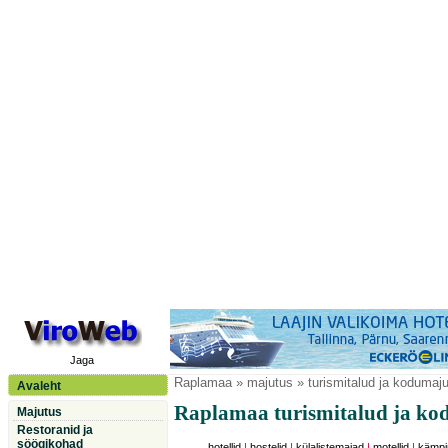
Jaga
Raplamaa
» majutus » turismitalud ja kodumaj
Avaleht
Raplamaa turismitalud ja ko
Majutus
Restoranid ja
söögikohad
hotellid
|
hostelid
|
külalistemajad
|
motellid
|
kämpi