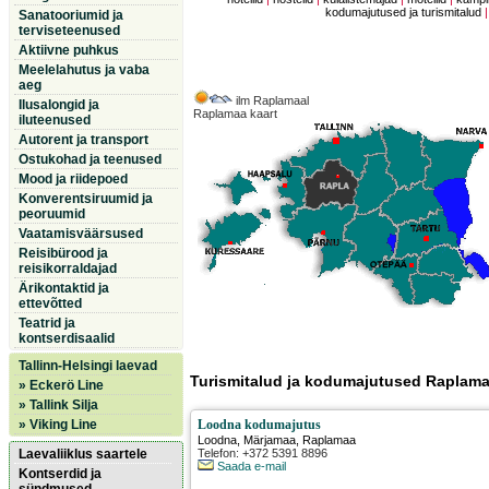
kodumajutused ja turismitalud
Sanatooriumid ja
terviseteenused
Aktiivne puhkus
Meelelahutus ja vaba
aeg
ilm Raplamaal
Ilusalongid ja
Raplamaa kaart
iluteenused
Autorent ja transport
Ostukohad ja teenused
Mood ja riidepoed
Konverentsiruumid ja
peoruumid
Vaatamisväärsused
Reisibürood ja
reisikorraldajad
Ärikontaktid ja
ettevõtted
Teatrid ja
kontserdisaalid
Tallinn-Helsingi laevad
Turismitalud ja kodumajutused Raplama
» Eckerö Line
» Tallink Silja
» Viking Line
Loodna kodumajutus
Loodna
,
Märjamaa
, Raplamaa
Laevaliiklus saartele
Telefon: +372 5391 8896
Saada e-mail
Kontserdid ja