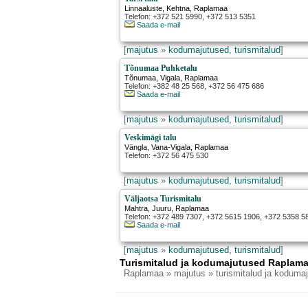
Linnaaluste
,
Kehtna
, Raplamaa
Telefon: +372 521 5990, +372 513 5351
Saada e-mail
[
majutus
»
kodumajutused, turismitalud
]
Tõnumaa Puhketalu
Tõnumaa
,
Vigala
, Raplamaa
Telefon: +382 48 25 568, +372 56 475 686
Saada e-mail
[
majutus
»
kodumajutused, turismitalud
]
Veskimägi talu
Vängla
,
Vana-Vigala
, Raplamaa
Telefon: +372 56 475 530
[
majutus
»
kodumajutused, turismitalud
]
Väljaotsa Turismitalu
Mahtra
,
Juuru
, Raplamaa
Telefon: +372 489 7307, +372 5615 1906, +372 5358 5
Saada e-mail
[
majutus
»
kodumajutused, turismitalud
]
Turismitalud ja kodumajutused Raplama
Raplamaa
» majutus » turismitalud ja koduma