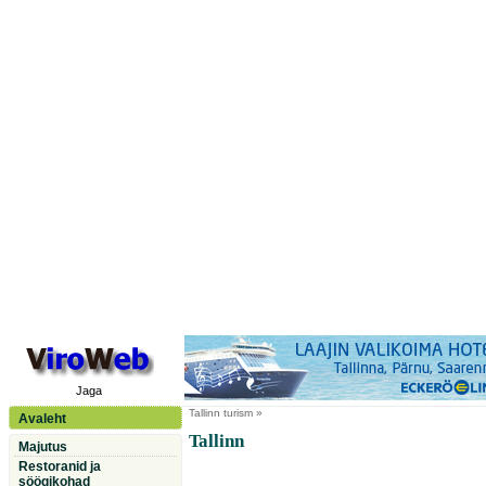
Jaga
Tallinn
turism »
Avaleht
Tallinn
Majutus
Restoranid ja
söögikohad