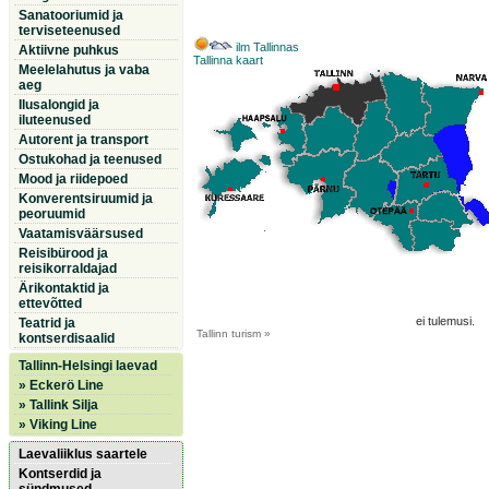
Sanatooriumid ja
terviseteenused
ilm Tallinnas
Aktiivne puhkus
Tallinna kaart
Meelelahutus ja vaba
aeg
Ilusalongid ja
iluteenused
Autorent ja transport
Ostukohad ja teenused
Mood ja riidepoed
Konverentsiruumid ja
peoruumid
Vaatamisväärsused
Reisibürood ja
reisikorraldajad
Ärikontaktid ja
ettevõtted
ei tulemusi.
Teatrid ja
Tallinn
turism »
kontserdisaalid
Tallinn-Helsingi laevad
» Eckerö Line
» Tallink Silja
» Viking Line
Laevaliiklus saartele
Kontserdid ja