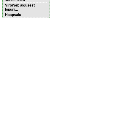
sündmused
ViroWeb algusest
lõpuni...
Haapsalu
Pärnu majoitus
huoneisto.eu