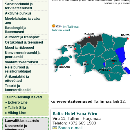
toitlustus ja cateri
Sanatooriumid ja
terviseteenused
Aktiivne puhkus
Meelelahutus ja vaba
aeg
ilm Tallinnas
Ilusalongid ja
Tallinna kaart
iluteenused
Autorent ja transport
Ostukohad ja teenused
Mood ja riidepoed
Konverentsiruumid ja
peoruumid
Vaatamisväärsused
Reisibürood ja
reisikorraldajad
Ärikontaktid ja
ettevõtted
Teatrid ja
kontserdisaalid
Tallinn-Helsingi laevad
konverentsiteenused Tallinnas
leiti 12:
» Eckerö Line
» Tallink Silja
» Viking Line
Baltic Hotel Vana Wiru
Viru 11
,
Tallinn
, Harjumaa
Laevaliiklus saartele
Telefon: +372 669 1500
Kontserdid ja
Saada e-mail