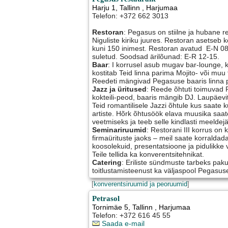
Harju 1
,
Tallinn
, Harjumaa
Telefon: +372 662 3013
Restoran
: Pegasus on stiilne ja hubane 
Niguliste kiriku juures. Restoran asetseb 
kuni 150 inimest. Restoran avatud E-N 08
suletud. Soodsad ärilõunad: E-R 12-15.
Baar
: I korrusel asub mugav bar-lounge,
kostitab Teid linna parima Mojito- või muu
Reedeti mängivad Pegasuse baaris linna 
Jazz ja üritused
: Reede õhtuti toimuvad
kokteili-peod, baaris mängib DJ. Laupäevi
Teid romantilisele Jazzi õhtule kus saate k
artiste. Hõrk õhtusöök elava muusika saat
veetmiseks ja teeb selle kindlasti meeldej
Seminariruumid
: Restorani III korrus on
firmaürituste jaoks – meil saate korralda
koosolekuid, presentatsioone ja pidulikke
Teile tellida ka konverentsitehnikat.
Catering
: Eriliste sündmuste tarbeks pak
toitlustamisteenust ka väljaspool Pegasuse
[
konverentsiruumid ja peoruumid
]
Petrasol
Tornimäe 5
,
Tallinn
, Harjumaa
Telefon: +372 616 45 55
Saada e-mail