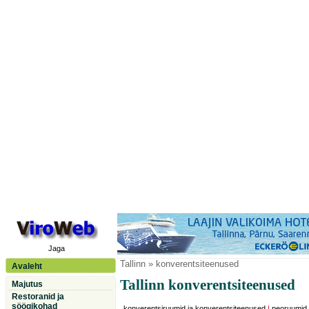
Jaga
Tallinn
» konverentsiteenused
Avaleht
Tallinn konverentsiteenused
Majutus
Restoranid ja
söögikohad
konverentsiruumid ja konverentsiteenused
|
peoruumid,