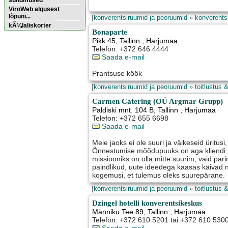
sündmused
ViroWeb algusest
lõpuni...
[
konverentsiruumid ja peoruumid
»
konverents
kÃ¼laliskorter
Bonaparte
Pikk 45
,
Tallinn
, Harjumaa
Telefon: +372 646 4444
Pärnu majoitus
huoneisto.eu
Saada e-mail
Prantsuse köök
[
konverentsiruumid ja peoruumid
»
toitlustus 
Carmen Catering (OÜ Argmar Grupp)
Paldiski mnt. 104 B
,
Tallinn
, Harjumaa
Telefon: +372 655 6698
Saada e-mail
Meie jaoks ei ole suuri ja väikeseid üritus
Õnnestumise mõõdupuuks on aga kliendi r
missiooniks on olla mitte suurim, vaid par
paindlikud, uute ideedega kaasas käivad
kogemusi, et tulemus oleks suurepärane.
[
konverentsiruumid ja peoruumid
»
toitlustus 
Dzingel hotelli konverentsikeskus
Männiku Tee 89
,
Tallinn
, Harjumaa
Telefon: +372 610 5201 tai +372 610 530