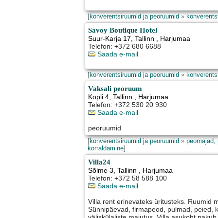
[
konverentsiruumid ja peoruumid
»
konverents
Savoy Boutique Hotel
Suur-Karja 17
,
Tallinn
, Harjumaa
Telefon: +372 680 6688
Saada e-mail
[
konverentsiruumid ja peoruumid
»
konverents
Vaksali peoruum
Kopli 4
,
Tallinn
, Harjumaa
Telefon: +372 530 20 930
Saada e-mail
peoruumid
[
konverentsiruumid ja peoruumid
»
peomajad, 
korraldamine
]
Villa24
Sõlme 3
,
Tallinn
, Harjumaa
Telefon: +372 58 588 100
Saada e-mail
Villa rent erinevateks üritusteks. Ruumid
Sünnipäevad, firmapeod, pulmad, peied, 
väliskülaliste majutus. Villa asukoht pakub