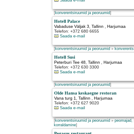
Saada e-mail
[
konverentsiruumid ja peoruumid
]
Hotell Palace
Vabaduse Väljak 3
,
Tallinn
, Harjumaa
Telefon: +372 680 6655
Saada e-mail
[
konverentsiruumid ja peoruumid
»
konverents
Hotell Susi
Peterburi Tee 48
,
Tallinn
, Harjumaa
Telefon: +372 630 3300
Saada e-mail
[
konverentsiruumid ja peoruumid
]
Olde Hansa keskaegne restoran
Vana turg 1
,
Tallinn
, Harjumaa
Telefon: +372 627 9020
Saada e-mail
[
konverentsiruumid ja peoruumid
»
peomajad, 
korraldamine
]
Pegasus restaurant