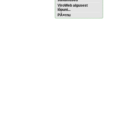
sündmused
ViroWeb algusest
lõpuni...
PÃ¤rnu
Pärnu majoitus
huoneisto.eu