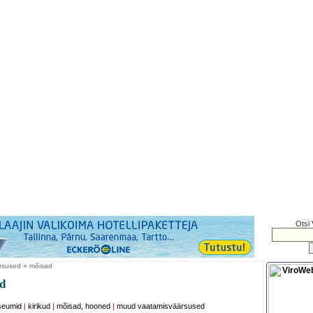
Otsi 
rsused » mõisad
ad
eumid
|
kirikud
|
mõisad, hooned
|
muud vaatamisväärsused