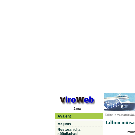
Jaga
Tallinn
» vaatamisvää
Avaleht
Tallinn mõis
Majutus
Restoranid ja
muus
söögikohad