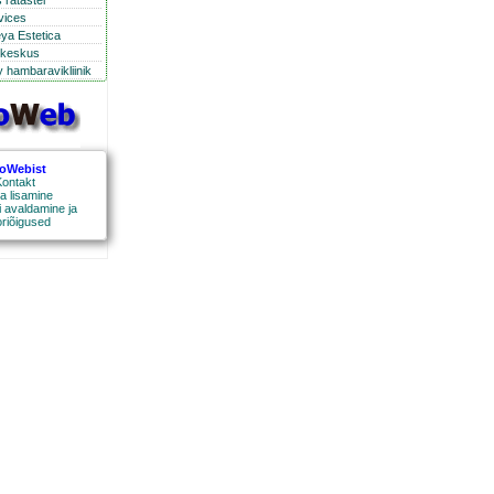
 ratastel
rvices
eya Estetica
ikeskus
 hambaravikliinik
roWebist
ontakt
a lisamine
 avaldamine ja
oriõigused