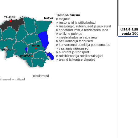
s
Tallinna turism
» majutus
» restoranid ja söögikohad
» ilusalongid, iluteenused ja juuksurid
Osale au
» sanatooriumid ja terviseteenused
võida 100
» aktiivne puhkus
» meelelahutus ja vaba aeg
» ostukohad ja teenused
» konverentsiruumid ja peoteenused
» vaatamisväärsused
» autorent ja transport
» reisibürood ja reisikorraldajad
» teatrid ja kontserdimajad
ei tulemusi.
ärsused » mõisad