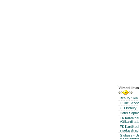
Viimati liitu
Beauty Skin
Guide Servic
GD Beauty
Hotell Sophi
FK Kardike
Välikardirad
FK Kardikes
sisekardirad
Globuss - U