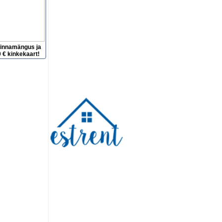
hinnamängus ja
 € kinkekaart!