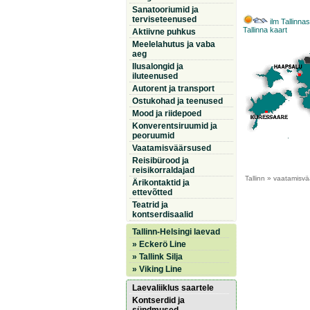
Sanatooriumid ja
terviseteenused
ilm Tallinna
Tallinna kaart
Aktiivne puhkus
Meelelahutus ja vaba
aeg
Ilusalongid ja
iluteenused
Autorent ja transport
Ostukohad ja teenused
Mood ja riidepoed
Konverentsiruumid ja
peoruumid
Vaatamisväärsused
Reisibürood ja
reisikorraldajad
Tallinn
» vaatamisvä
Ärikontaktid ja
ettevõtted
Teatrid ja
kontserdisaalid
Tallinn-Helsingi laevad
» Eckerö Line
» Tallink Silja
» Viking Line
Laevaliiklus saartele
Kontserdid ja