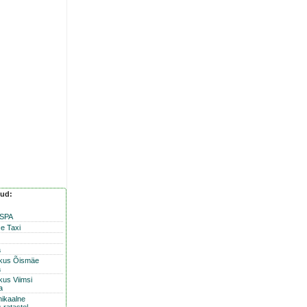
nud:
 SPA
e Taxi
a
skus Õismäe
a
kus Viimsi
a
nikaalne