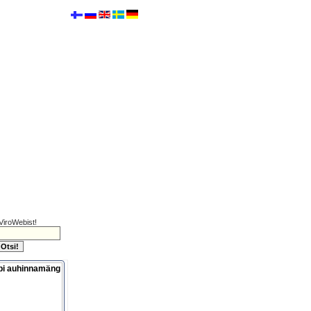
ViroWebist!