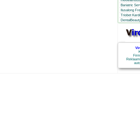
meelelahutus
Bariatric Se
Ilusalong Fr
Triobet Kard
DentalBeauty
Vi
K
Firm
Reklaami
aut