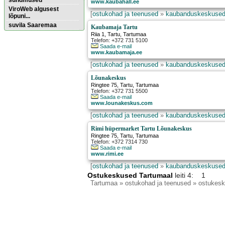
sündmused
www.kaubahall.ee
ViroWeb algusest
[
ostukohad ja teenused
»
kaubanduskeskused,
lõpuni...
suvila Saaremaa
Kaubamaja Tartu
Riia 1
,
Tartu
, Tartumaa
Telefon: +372 731 5100
Saada e-mail
Pärnu majoitus
www.kaubamaja.ee
huoneisto.eu
[
ostukohad ja teenused
»
kaubanduskeskused,
Lõunakeskus
Ringtee 75
,
Tartu
, Tartumaa
Telefon: +372 731 5500
Saada e-mail
www.lounakeskus.com
[
ostukohad ja teenused
»
kaubanduskeskused,
Rimi hüpermarket Tartu Lõunakeskus
Ringtee 75
,
Tartu
, Tartumaa
Telefon: +372 7314 730
Saada e-mail
www.rimi.ee
[
ostukohad ja teenused
»
kaubanduskeskused,
Ostukeskused Tartumaal
leiti 4: 1
Tartumaa
» ostukohad ja teenused » ostukes