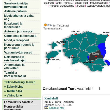
sigaretid
|
antiik, kunst...
|
ehted, kuld
|
muusiikapoed
|
r
Sanatooriumid ja
|
mööbel, sisustamine
|
arvutid
|
valuutavahetus, p
terviseteenused
Aktiivne puhkus
Meelelahutus ja vaba
aeg
Ilusalongid ja
ilm Tartumaal
iluteenused
Tartumaa kaart
Autorent ja transport
Ostukohad ja teenused
Mood ja riidepoed
Konverentsiruumid ja
peoruumid
Vaatamisväärsused
Reisibürood ja
reisikorraldajad
Ärikontaktid ja
ettevõtted
Teatrid ja
kontserdisaalid
Tallinn-Helsingi laevad
» Eckerö Line
Ostukeskused Tartumaal
leiti 4: 1
» Tallink Silja
» Viking Line
Kaubahall
Laevaliiklus saartele
Küüni 7
,
Tartu
, Tartumaa
Telefon: +372 737 1000
Kontserdid ja
Saada e-mail