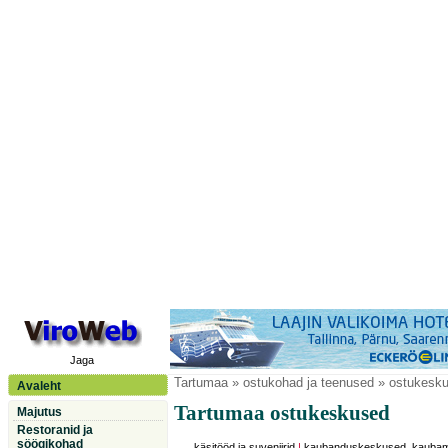
Jaga
Tartumaa
» ostukohad ja teenused » ostukesk
Avaleht
Tartumaa ostukeskused
Majutus
Restoranid ja
söögikohad
käsitööd ja suveniirid
|
kaubanduskeskused, kauba