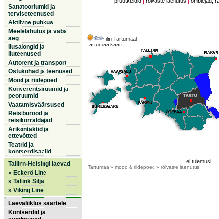
pruutkleidid
|
rõivaste laenutus
|
õmblejad, r
Sanatooriumid ja
terviseteenused
Aktiivne puhkus
Meelelahutus ja vaba
aeg
ilm Tartumaal
Tartumaa kaart
Ilusalongid ja
iluteenused
Autorent ja transport
Ostukohad ja teenused
Mood ja riidepoed
Konverentsiruumid ja
peoruumid
Vaatamisväärsused
Reisibürood ja
reisikorraldajad
Ärikontaktid ja
ettevõtted
Teatrid ja
kontserdisaalid
ei tulemusi.
Tallinn-Helsingi laevad
Tartumaa
» mood & riidepoed » rõivaste laenutus
» Eckerö Line
» Tallink Silja
» Viking Line
Laevaliiklus saartele
Kontserdid ja