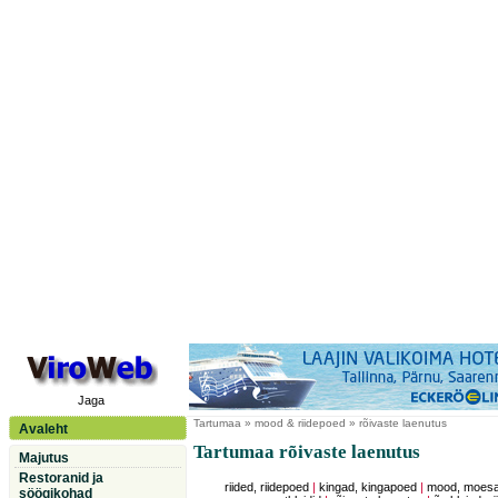
Jaga
Tartumaa
» mood & riidepoed » rõivaste laenutus
Avaleht
Tartumaa rõivaste laenutus
Majutus
Restoranid ja
riided, riidepoed
|
kingad, kingapoed
|
mood, moesal
söögikohad