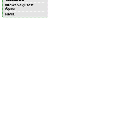
sündmused
ViroWeb algusest
lõpuni...
suvila
Pärnu majoitus
huoneisto.eu