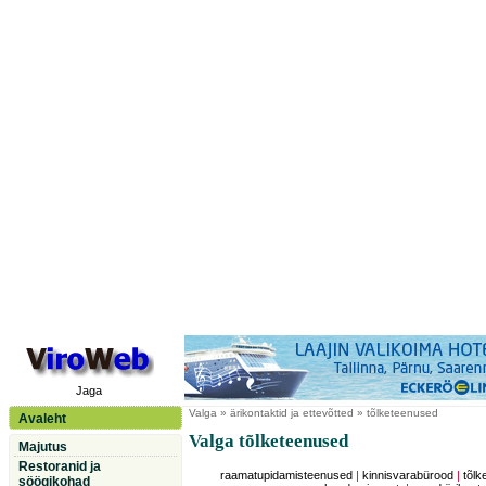
Jaga
Valga
» ärikontaktid ja ettevõtted » tõlketeenused
Avaleht
Valga tõlketeenused
Majutus
Restoranid ja
raamatupidamisteenused
|
kinnisvarabürood
|
tõl
söögikohad