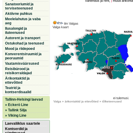
vahendus ja rent,
|
muud ärikontak
Sanatooriumid ja
terviseteenused
Aktiivne puhkus
Meelelahutus ja vaba
aeg
ilm Valgas
Valga kaart
Ilusalongid ja
iluteenused
Autorent ja transport
Ostukohad ja teenused
Mood ja riidepoed
Konverentsiruumid ja
peoruumid
Vaatamisväärsused
Reisibürood ja
reisikorraldajad
Ärikontaktid ja
ettevõtted
Teatrid ja
kontserdisaalid
ei tulemusi.
Tallinn-Helsingi laevad
Valga
» ärikontaktid ja ettevõtted » tõlketeenused
» Eckerö Line
» Tallink Silja
» Viking Line
Laevaliiklus saartele
Kontserdid ja