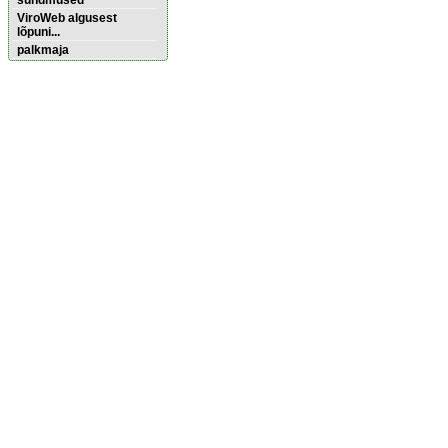
sündmused
ViroWeb algusest
lõpuni...
palkmaja
Pärnu majoitus
huoneisto.eu