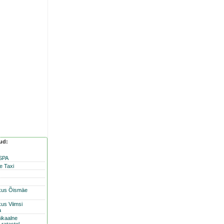
nud:
 SPA
e Taxi
kus Õismäe
us Viimsi
a
ikaalne