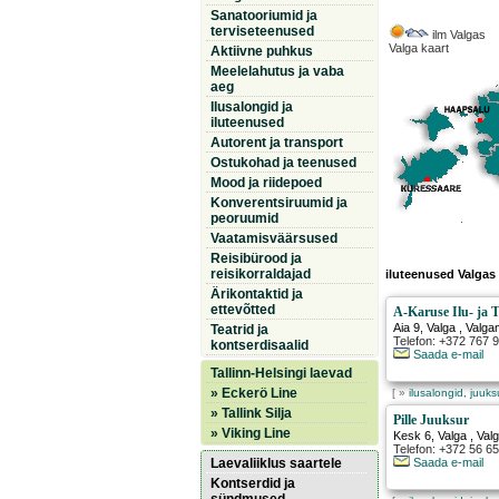
Sanatooriumid ja
terviseteenused
ilm Valgas
Valga kaart
Aktiivne puhkus
Meelelahutus ja vaba
aeg
Ilusalongid ja
iluteenused
Autorent ja transport
Ostukohad ja teenused
Mood ja riidepoed
Konverentsiruumid ja
peoruumid
Vaatamisväärsused
Reisibürood ja
reisikorraldajad
iluteenused Valgas
Ärikontaktid ja
ettevõtted
A-Karuse Ilu- ja T
Aia 9
,
Valga
, Valg
Teatrid ja
Telefon: +372 767 
kontserdisaalid
Saada e-mail
Tallinn-Helsingi laevad
» Eckerö Line
[ »
ilusalongid, juuk
» Tallink Silja
Pille Juuksur
» Viking Line
Kesk 6
,
Valga
, Val
Telefon: +372 56 6
Laevaliiklus saartele
Saada e-mail
Kontserdid ja