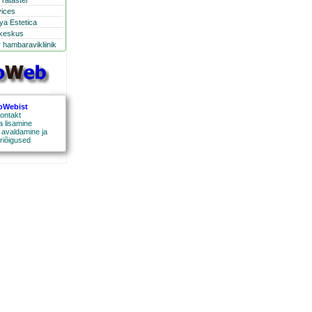
ratastel
vices
ya Estetica
ikeskus
 hambaravikliinik
oWebist
ontakt
a lisamine
 avaldamine ja
riõigused