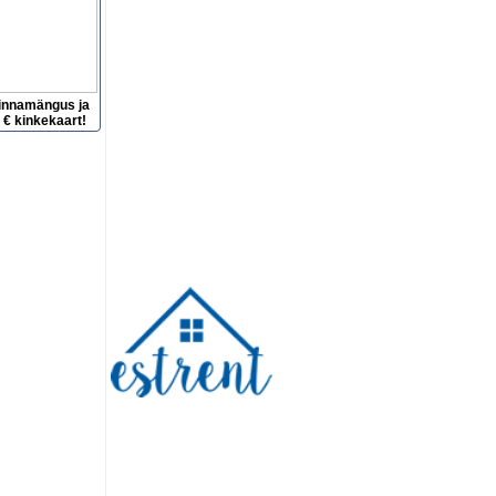
innamängus ja
 € kinkekaart!