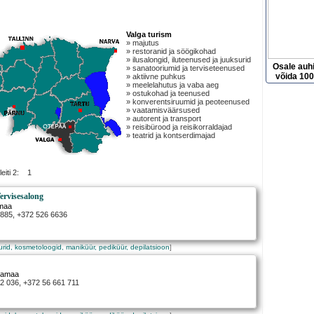
Valga turism
» majutus
» restoranid ja söögikohad
» ilusalongid, iluteenused ja juuksurid
Osale auh
» sanatooriumid ja terviseteenused
võida 100
» aktiivne puhkus
» meelelahutus ja vaba aeg
» ostukohad ja teenused
» konverentsiruumid ja peoteenused
» vaatamisväärsused
» autorent ja transport
» reisibürood ja reisikorraldajad
» teatrid ja kontserdimajad
leiti 2: 1
ervisesalong
amaa
9885, +372 526 6636
surid, kosmetoloogid, maniküür, pediküür, depilatsioon
]
gamaa
52 036, +372 56 661 711