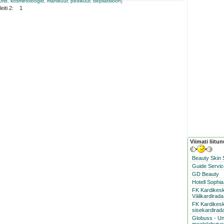
surid, kosmetoloogid, maniküür, pediküür, depilatsioon
]
leiti 2: 1
Viimati liitu
Beauty Skin
Guide Servic
GD Beauty
Hotell Sophia
FK Kardikes
Välikardirada
FK Kardikesk
sisekardirad
Globuss - Un