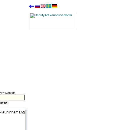
ViroWebist!