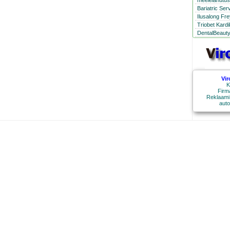
meelelahutus 
Bariatric Ser
Ilusalong Fre
Triobet Kard
DentalBeauty
Vir
K
Firm
Reklaami
auto