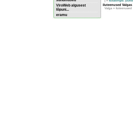
sündmused
[ »
ilusalongid, juuk
iluteenused Valgas
ViroWeb algusest
Valga
» iluteenused
lõpuni...
eramu
Pärnu majoitus
huoneisto.eu