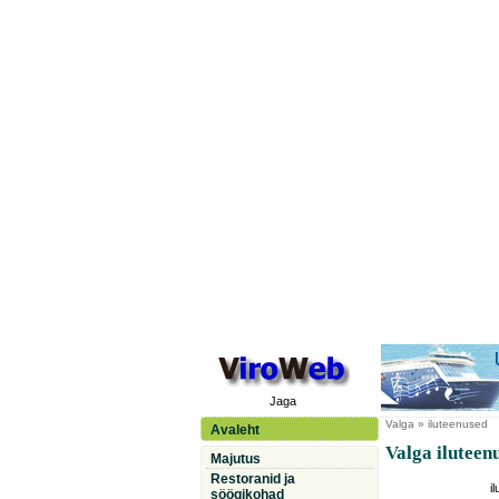
Jaga
Valga
» iluteenused
Avaleht
Valga iluteen
Majutus
Restoranid ja
i
söögikohad