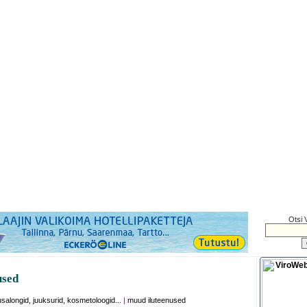
Otsi 
used
lusalongid, juuksurid, kosmetoloogid...
|
muud iluteenused