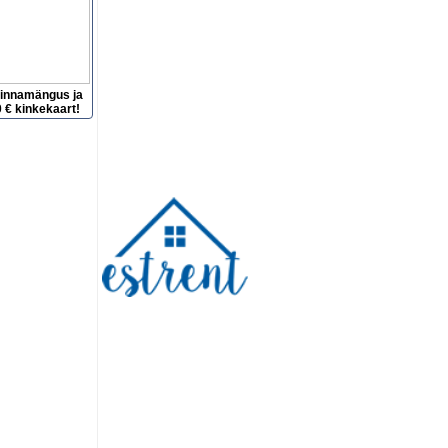
hinnamängus ja
 € kinkekaart!