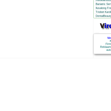
meelelahutus
Bariatric Se
Ilusalong Fr
Triobet Kard
DentalBeauty
Vi
K
Firm
Reklaami
aut