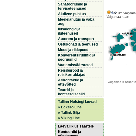
Sanatooriumid ja
terviseteenused
ilm Valgama
Aktiivne puhkus
Valgamaa kaart
Meelelahutus ja vaba
aeg
Ilusalongid ja
iluteenused
Autorent ja transport
Ostukohad ja teenused
Mood ja riidepoed
Konverentsiruumid ja
peoruumid
Vaatamisväärsused
Reisibürood ja
reisikorraldajad
Ärikontaktid ja
Valgamaa
» ärikonta
ettevõtted
Teatrid ja
kontserdisaalid
Tallinn-Helsingi laevad
» Eckerö Line
» Tallink Silja
» Viking Line
Laevaliiklus saartele
Kontserdid ja