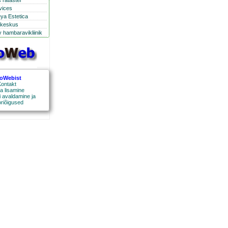
 ratastel
rvices
eya Estetica
ikeskus
 hambaravikliinik
roWebist
ontakt
a lisamine
 avaldamine ja
oriõigused