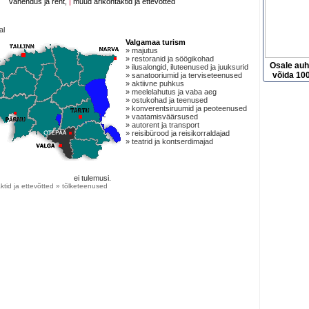
vahendus ja rent,
|
muud ärikontaktid ja ettevõtted
al
Valgamaa turism
» majutus
» restoranid ja söögikohad
Osale au
» ilusalongid, iluteenused ja juuksurid
võida 100
» sanatooriumid ja terviseteenused
» aktiivne puhkus
» meelelahutus ja vaba aeg
» ostukohad ja teenused
» konverentsiruumid ja peoteenused
» vaatamisväärsused
» autorent ja transport
» reisibürood ja reisikorraldajad
» teatrid ja kontserdimajad
ei tulemusi.
ktid ja ettevõtted » tõlketeenused