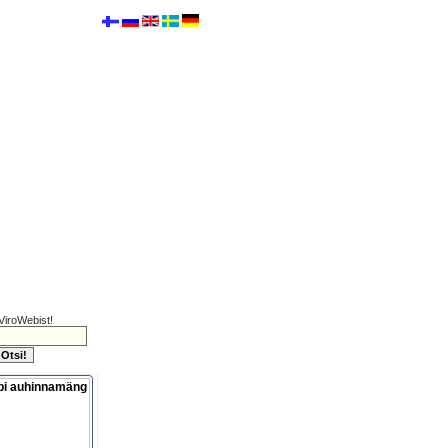
ViroWebist!