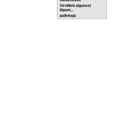
sündmused
ViroWeb algusest
lõpuni...
palkmaja
Pärnu majoitus
huoneisto.eu