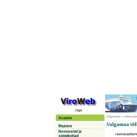
Jaga
Valgamaa
» ärikontak
Avaleht
Valgamaa tõl
Majutus
Restoranid ja
raamatupidam
söögikohad