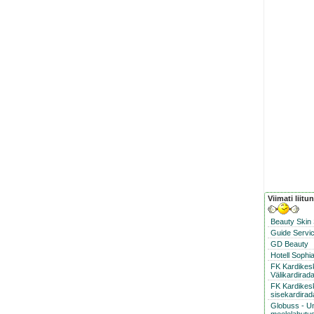
Viimati liitu
Beauty Skin
Guide Servic
GD Beauty
Hotell Sophi
FK Kardike
Välikardirad
FK Kardikes
sisekardirad
Globuss - U