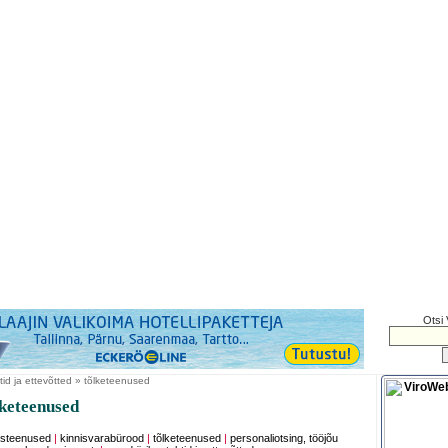
Otsi 
tid ja ettevõtted » tõlketeenused
keteenused
isteenused
|
kinnisvarabürood
|
tõlketeenused
|
personaliotsing, tööjõu