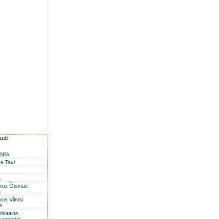
nud:
 SPA
e Taxi
a
skus Õismäe
a
kus Viimsi
a
nikaalne