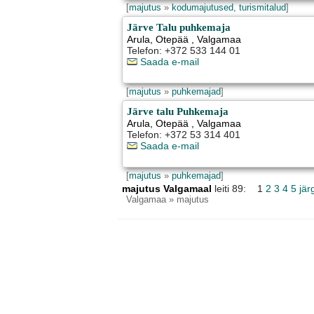
[
majutus
»
kodumajutused, turismitalud
]
Järve Talu puhkemaja
Arula
,
Otepää
, Valgamaa
Telefon: +372 533 144 01
Saada e-mail
[
majutus
»
puhkemajad
]
Järve talu Puhkemaja
Arula
,
Otepää
, Valgamaa
Telefon: +372 53 314 401
Saada e-mail
[
majutus
»
puhkemajad
]
majutus Valgamaal
leiti 89: 1
2
3
4
5
jär
Valgamaa
» majutus