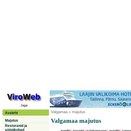
Jaga
Valgamaa
» majutus
Avaleht
Valgamaa majutus
Majutus
Restoranid ja
söögikohad
hotellid
|
hostelid
|
külalistemajad
|
motellid
|
kämpi