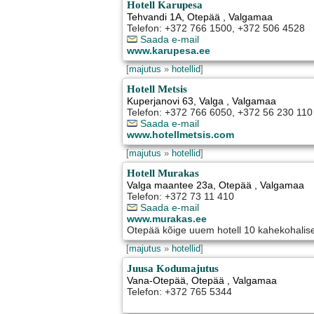
Hotell Karupesa
Tehvandi 1A
,
Otepää
, Valgamaa
Telefon: +372 766 1500, +372 506 4528
Saada e-mail
www.karupesa.ee
[
majutus
»
hotellid
]
Hotell Metsis
Kuperjanovi 63
,
Valga
, Valgamaa
Telefon: +372 766 6050, +372 56 230 110
Saada e-mail
www.hotellmetsis.com
[
majutus
»
hotellid
]
Hotell Murakas
Valga maantee 23a
,
Otepää
, Valgamaa
Telefon: +372 73 11 410
Saada e-mail
www.murakas.ee
Otepää kõige uuem hotell 10 kahekohalis
[
majutus
»
hotellid
]
Juusa Kodumajutus
Vana-Otepää
,
Otepää
, Valgamaa
Telefon: +372 765 5344