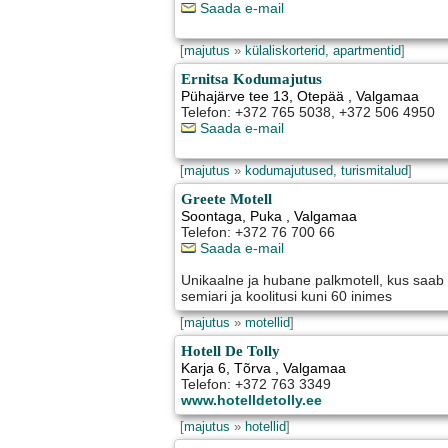
Saada e-mail
[
majutus
»
külaliskorterid, apartmentid
]
Ernitsa Kodumajutus
Pühajärve tee 13
,
Otepää
, Valgamaa
Telefon: +372 765 5038, +372 506 4950
Saada e-mail
[
majutus
»
kodumajutused, turismitalud
]
Greete Motell
Soontaga
,
Puka
, Valgamaa
Telefon: +372 76 700 66
Saada e-mail
Unikaalne ja hubane palkmotell, kus saab
semiari ja koolitusi kuni 60 inimes
[
majutus
»
motellid
]
Hotell De Tolly
Karja 6
,
Tõrva
, Valgamaa
Telefon: +372 763 3349
www.hotelldetolly.ee
[
majutus
»
hotellid
]