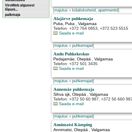
sündmused
ViroWeb algusest
lõpuni...
[
majutus
»
külaliskorterid, apartmentid
]
palkmaja
Alajärve puhkemaja
Puka
,
Puka
, Valgamaa
Telefon: +372 764 0853, +372 523 5515
Pärnu majoitus
huoneisto.eu
Saada e-mail
[
majutus
»
puhkemajad
]
Andu Puhkekeskus
Pedajamäe
,
Otepää
, Valgamaa
Telefon: +372 501 3435
Saada e-mail
[
majutus
»
puhkemajad
]
Annemäe puhkemaja
Sihva sjk
,
Otepää
, Valgamaa
Telefon: +372 50 60 987, +372 56 660 987
Saada e-mail
[
majutus
»
puhkemajad
]
Annimatsi Kämping
Annimatsi
,
Otepää
, Valgamaa