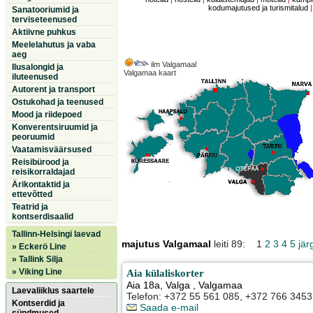
kodumajutused ja turismitalud
Sanatooriumid ja
terviseteenused
Aktiivne puhkus
Meelelahutus ja vaba
aeg
ilm Valgamaal
Ilusalongid ja
Valgamaa kaart
iluteenused
Autorent ja transport
Ostukohad ja teenused
Mood ja riidepoed
Konverentsiruumid ja
peoruumid
Vaatamisväärsused
Reisibürood ja
reisikorraldajad
Ärikontaktid ja
ettevõtted
Teatrid ja
kontserdisaalid
Tallinn-Helsingi laevad
majutus Valgamaal
leiti 89: 1
2
3
4
5
jär
» Eckerö Line
» Tallink Silja
» Viking Line
Aia külaliskorter
Aia 18a
,
Valga
, Valgamaa
Laevaliiklus saartele
Telefon: +372 55 561 085, +372 766 3453
Kontserdid ja
Saada e-mail