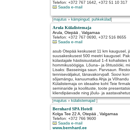
Telefon: +372 767 1642, +372 51 10 317
Saada e-mail
[
majutus
»
kämpingud, puhkekülad
]
Arula Külalistemaja
Arula
,
Otepää
, Valgamaa
Telefon: +372 767 0690, +372 516 8655
Saada e-mail
asub Otepää keskusest 11 km kaugusel, j
suusakeskusest 500 meetri kaugusel. Pa
külastajale hästisisustatud 1-4 kohalistes
hommikusöögiga. Lõuna– ja õhtusööki, mill
Lisaks: Basseiniga saun. Parvsaun. Restor
tenniseväljakut, tänavakorvpall. Soovi kor
sõjamängu, kanuumatka Ahja ja Võhandu jõ
Külalistemaja on ideaalne koht Teie firmal
seminaride ja koolituste, toote presentats
kliendipäevade ning jõulu- ja aastavahetu
[
majutus
»
külalistemajad
]
Bernhard SPA Hotell
Kolga Tee 22 A
,
Otepää
, Valgamaa
Telefon: +372 766 9600
Saada e-mail
www.bernhard.ee