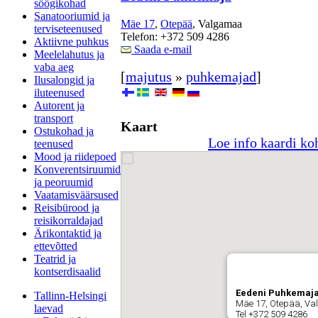
söögikohad
Sanatooriumid ja
Mäe 17
,
Otepää
, Valgamaa
terviseteenused
Telefon: +372 509 4286
Aktiivne puhkus
Saada e-mail
Meelelahutus ja
vaba aeg
[
majutus
»
puhkemajad
]
Ilusalongid ja
iluteenused
Autorent ja
transport
Kaart
Ostukohad ja
Loe info kaardi ko
teenused
Mood ja riidepoed
Konverentsiruumid
ja peoruumid
Vaatamisväärsused
Reisibürood ja
reisikorraldajad
Ärikontaktid ja
ettevõtted
Teatrid ja
kontserdisaalid
Eedeni Puhkemaj
Tallinn-Helsingi
Mäe 17, Otepää, V
laevad
Tel +372 509 4286