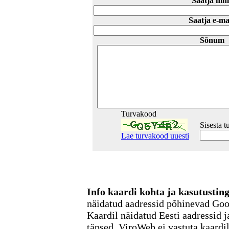
Saatja nim
Saatja e-ma
Sõnum
Turvakood
Sisesta 
Lae turvakood uuesti
Info kaardi kohta ja kasutusti
näidatud aadressid põhinevad Go
Kaardil näidatud Eesti aadressid j
täpsed. ViroWeb ei vastuta kaardi