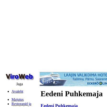
Jaga
Avaleht
Eedeni Puhkemaja
Majutus
Restoranid ja
Eedeni Puhkemaja