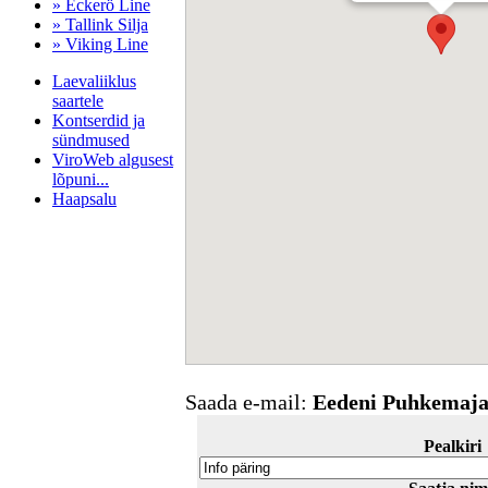
» Eckerö Line
» Tallink Silja
» Viking Line
Laevaliiklus
saartele
Kontserdid ja
sündmused
ViroWeb algusest
lõpuni...
Haapsalu
Pärnu majoitus
huoneisto.eu
Saada e-mail:
Eedeni Puhkemaj
Pealkiri