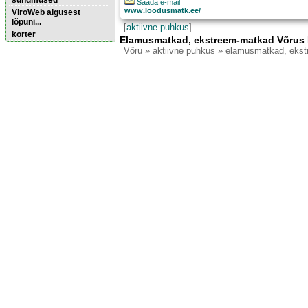
sündmused
Saada e-mail
www.loodusmatk.ee/
ViroWeb algusest
lõpuni...
[
aktiivne puhkus
]
korter
Elamusmatkad, ekstreem-matkad Võrus
Võru
» aktiivne puhkus » elamusmatkad, eks
Pärnu majoitus
huoneisto.eu