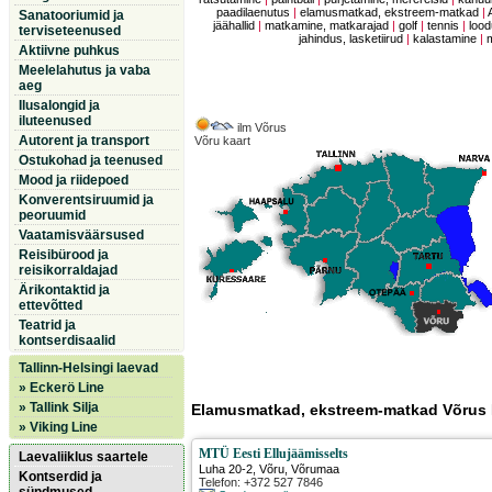
paadilaenutus
|
elamusmatkad, ekstreem-matkad
|
Sanatooriumid ja
jäähallid
|
matkamine, matkarajad
|
golf
|
tennis
|
lood
terviseteenused
jahindus, lasketiirud
|
kalastamine
|
Aktiivne puhkus
Meelelahutus ja vaba
aeg
Ilusalongid ja
iluteenused
ilm Võrus
Autorent ja transport
Võru kaart
Ostukohad ja teenused
Mood ja riidepoed
Konverentsiruumid ja
peoruumid
Vaatamisväärsused
Reisibürood ja
reisikorraldajad
Ärikontaktid ja
ettevõtted
Teatrid ja
kontserdisaalid
Tallinn-Helsingi laevad
» Eckerö Line
» Tallink Silja
Elamusmatkad, ekstreem-matkad Võrus
» Viking Line
MTÜ Eesti Ellujäämisselts
Laevaliiklus saartele
Luha 20-2
,
Võru
, Võrumaa
Kontserdid ja
Telefon: +372 527 7846