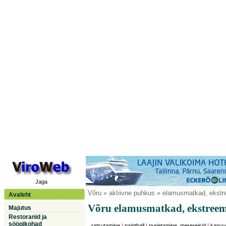
Jaga
Võru
» aktiivne puhkus » elamusmatkad, ekst
Avaleht
Võru elamusmatkad, ekstree
Majutus
Restoranid ja
söögikohad
ratsutamine
|
paintball
|
purjetamine, merereisid
|
kanuu