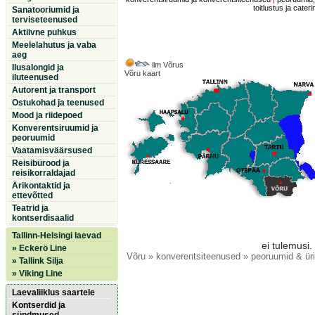
toitlustus ja cateri
Sanatooriumid ja
terviseteenused
Aktiivne puhkus
Meelelahutus ja vaba
aeg
ilm Võrus
Ilusalongid ja
Võru kaart
iluteenused
Autorent ja transport
Ostukohad ja teenused
Mood ja riidepoed
Konverentsiruumid ja
peoruumid
Vaatamisväärsused
Reisibürood ja
reisikorraldajad
Ärikontaktid ja
ettevõtted
Teatrid ja
kontserdisaalid
Tallinn-Helsingi laevad
ei tulemusi.
» Eckerö Line
Võru
» konverentsiteenused » peoruumid & üri
» Tallink Silja
» Viking Line
Laevaliiklus saartele
Kontserdid ja