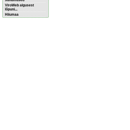
sündmused
ViroWeb algusest
lõpuni...
Hiiumaa
Pärnu majoitus
huoneisto.eu