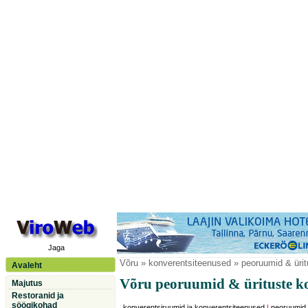
Jaga
Võru
» konverentsiteenused » peoruumid & ürit
Avaleht
Võru peoruumid & ürituste k
Majutus
Restoranid ja
söögikohad
konverentsiruumid ja konverentsiteenused
|
peoruumid,