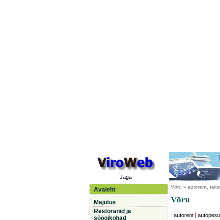
Jaga
Võru
» autorent, takso
Avaleht
Võru
Majutus
Restoranid ja
autorent
|
autopesu
söögikohad