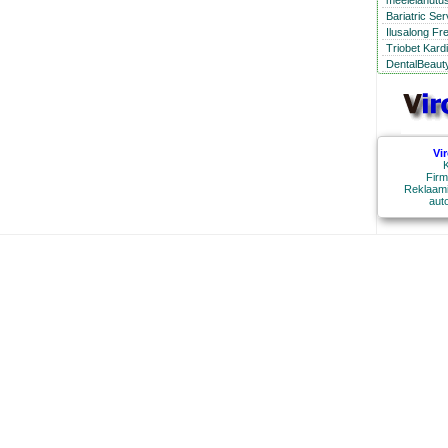
meelelahutus
Bariatric Se
Ilusalong Fr
Triobet Kard
DentalBeauty
Vi
K
Firm
Reklaami
aut