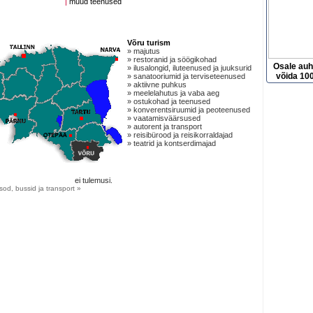
|
muud teenused
Võru turism
» majutus
» restoranid ja söögikohad
Osale au
» ilusalongid, iluteenused ja juuksurid
võida 100
» sanatooriumid ja terviseteenused
» aktiivne puhkus
» meelelahutus ja vaba aeg
» ostukohad ja teenused
» konverentsiruumid ja peoteenused
» vaatamisväärsused
» autorent ja transport
» reisibürood ja reisikorraldajad
» teatrid ja kontserdimajad
ei tulemusi.
sod, bussid ja transport »