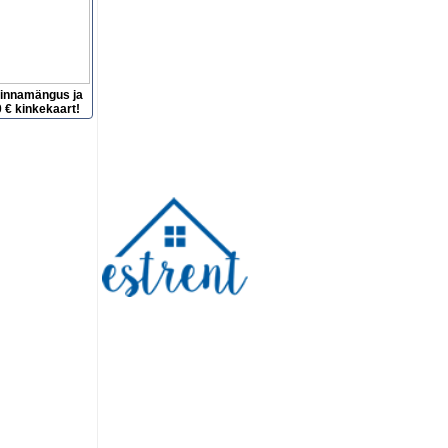
hinnamängus ja
 € kinkekaart!