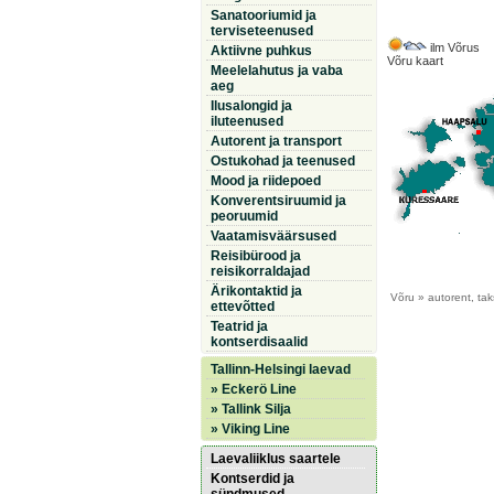
Sanatooriumid ja
terviseteenused
ilm Võrus
Aktiivne puhkus
Võru kaart
Meelelahutus ja vaba
aeg
Ilusalongid ja
iluteenused
Autorent ja transport
Ostukohad ja teenused
Mood ja riidepoed
Konverentsiruumid ja
peoruumid
Vaatamisväärsused
Reisibürood ja
reisikorraldajad
Ärikontaktid ja
Võru
» autorent, tak
ettevõtted
Teatrid ja
kontserdisaalid
Tallinn-Helsingi laevad
» Eckerö Line
» Tallink Silja
» Viking Line
Laevaliiklus saartele
Kontserdid ja