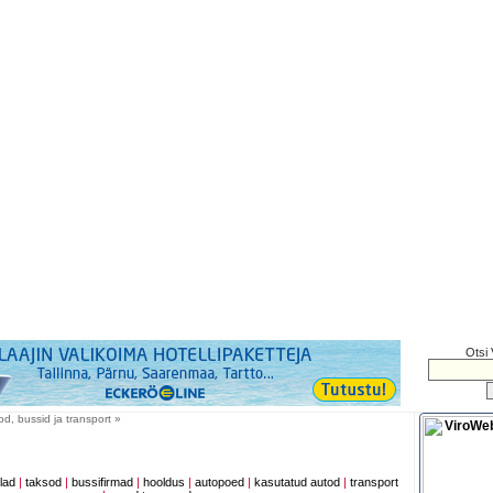
Otsi 
d, bussid ja transport »
lad
|
taksod
|
bussifirmad
|
hooldus
|
autopoed
|
kasutatud autod
|
transport