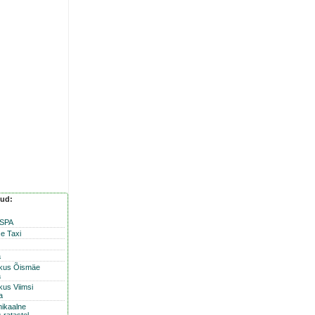
nud:
 SPA
e Taxi
a
skus Õismäe
a
kus Viimsi
a
nikaalne