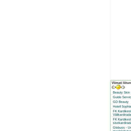
Viimati liitu
Beauty Skin
Guide Servic
GD Beauty
Hotell Sophi
FK Kardike
Välikardirad
FK Kardikes
sisekardirad
Globuss - U