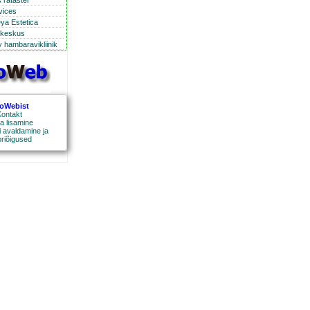
 ratastel
rvices
eya Estetica
ikeskus
 hambaravikliinik
roWebist
ontakt
a lisamine
 avaldamine ja
oriõigused