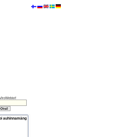
ViroWebist!