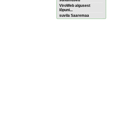
sündmused
ViroWeb algusest
lõpuni...
suvila Saaremaa
Pärnu majoitus
huoneisto.eu