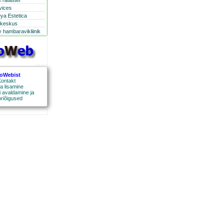
 ratastel
rvices
eya Estetica
ikeskus
 hambaravikliinik
roWebist
ontakt
a lisamine
 avaldamine ja
oriõigused