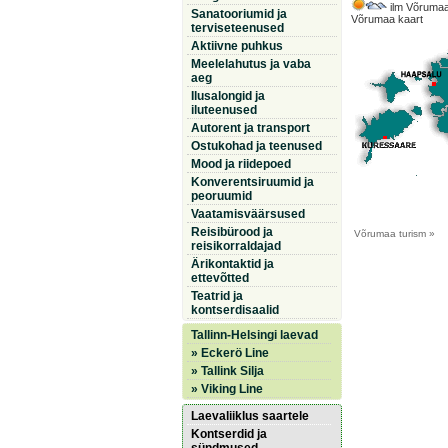
ilm Võrumaa
Sanatooriumid ja
Võrumaa kaart
terviseteenused
Aktiivne puhkus
Meelelahutus ja vaba
aeg
Ilusalongid ja
iluteenused
Autorent ja transport
Ostukohad ja teenused
Mood ja riidepoed
Konverentsiruumid ja
peoruumid
Vaatamisväärsused
Reisibürood ja
Võrumaa
turism »
reisikorraldajad
Ärikontaktid ja
ettevõtted
Teatrid ja
kontserdisaalid
Tallinn-Helsingi laevad
» Eckerö Line
» Tallink Silja
» Viking Line
Laevaliiklus saartele
Kontserdid ja