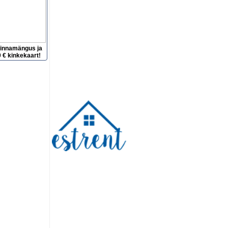
hinnamängus ja
 € kinkekaart!