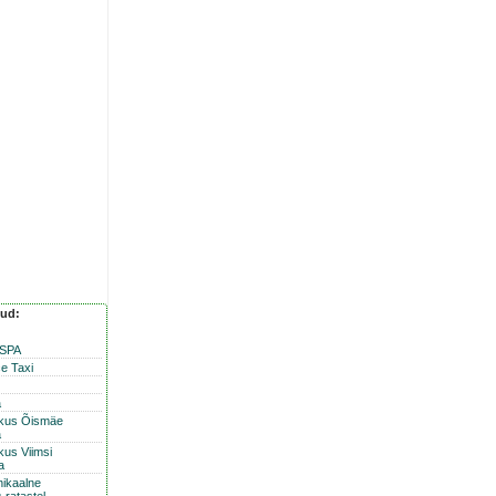
nud:
 SPA
e Taxi
a
skus Õismäe
a
kus Viimsi
a
nikaalne