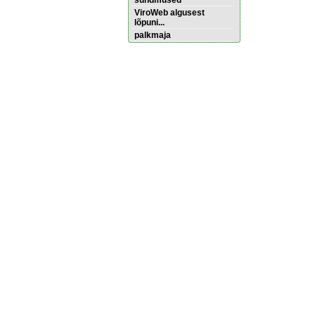
sündmused
ViroWeb algusest
lõpuni...
palkmaja
Pärnu majoitus
huoneisto.eu