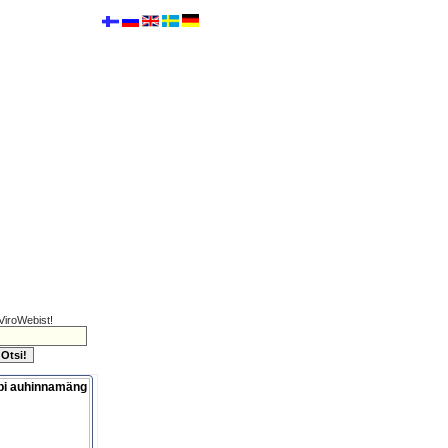
ViroWebist!