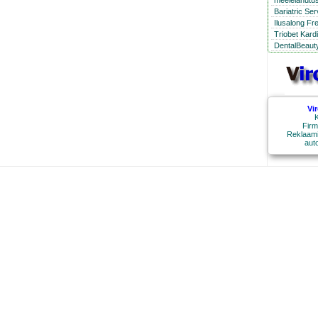
meelelahutus
Bariatric Se
Ilusalong Fr
Triobet Kard
DentalBeauty
Vi
K
Firm
Reklaami
aut