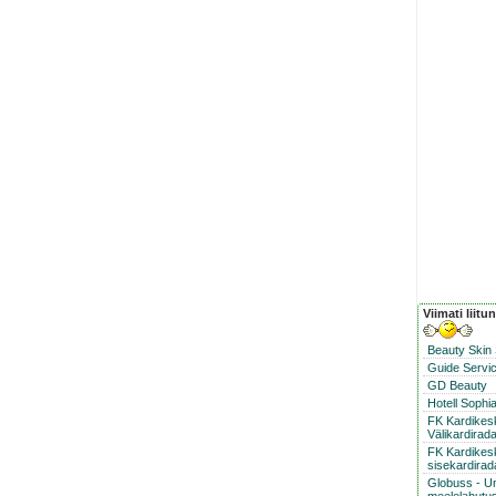
Viimati liitu
Beauty Skin
Guide Servic
GD Beauty
Hotell Sophi
FK Kardike
Välikardirad
FK Kardikes
sisekardirad
Globuss - U