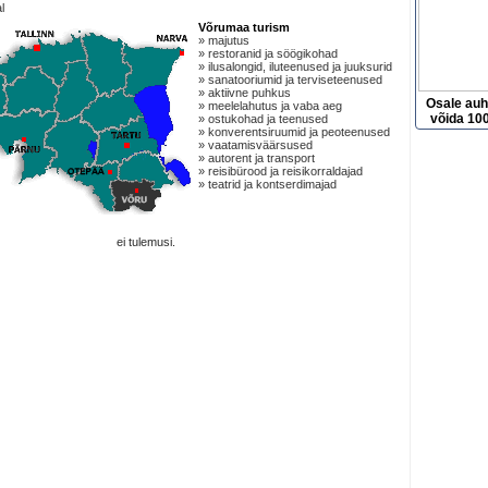
l
Võrumaa turism
» majutus
» restoranid ja söögikohad
» ilusalongid, iluteenused ja juuksurid
» sanatooriumid ja terviseteenused
» aktiivne puhkus
Osale au
» meelelahutus ja vaba aeg
võida 100
» ostukohad ja teenused
» konverentsiruumid ja peoteenused
» vaatamisväärsused
» autorent ja transport
» reisibürood ja reisikorraldajad
» teatrid ja kontserdimajad
ei tulemusi.