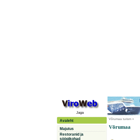
Jaga
Võrumaa
turism »
Avaleht
Võrumaa
Majutus
Restoranid ja
söögikohad