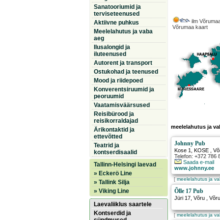
Sanatooriumid ja
terviseteenused
ilm Võrumaa
Aktiivne puhkus
Võrumaa kaart
Meelelahutus ja vaba
aeg
Ilusalongid ja
iluteenused
Autorent ja transport
Ostukohad ja teenused
Mood ja riidepoed
Konverentsiruumid ja
peoruumid
Vaatamisväärsused
Reisibürood ja
reisikorraldajad
meelelahutus ja v
Ärikontaktid ja
ettevõtted
Johnny Pub
Teatrid ja
Kose 1
,
KOSE
, V
kontserdisaalid
Telefon: +372 786 
Saada e-mail
Tallinn-Helsingi laevad
www.johnny.ee
» Eckerö Line
[
meelelahutus ja v
» Tallink Silja
» Viking Line
Õlle 17 Pub
Jüri 17
,
Võru
, Võr
Laevaliiklus saartele
Kontserdid ja
[
meelelahutus ja v