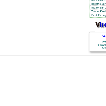
meelelahutus
Bariatric Se
Ilusalong Fr
Triobet Kard
DentalBeauty
Vi
K
Firm
Reklaami
aut