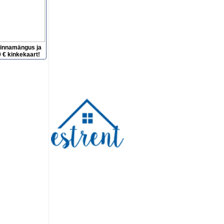
hinnamängus ja
 € kinkekaart!