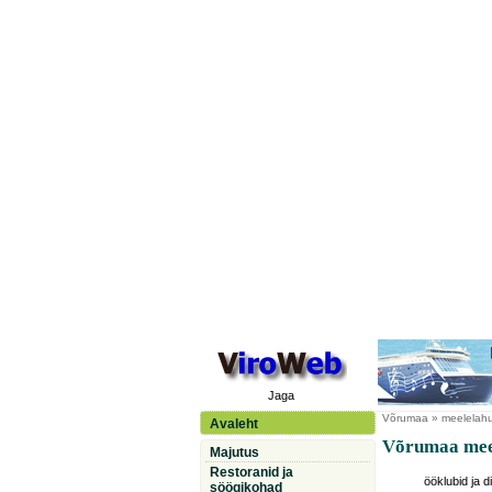
Jaga
Võrumaa
» meelelahu
Avaleht
Võrumaa meel
Majutus
Restoranid ja
ööklubid ja d
söögikohad