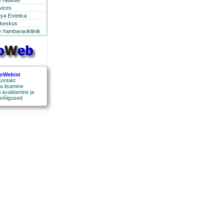
 ratastel
rvices
eya Estetica
ikeskus
 hambaravikliinik
roWebist
ontakt
a lisamine
 avaldamine ja
oriõigused