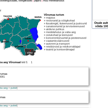
bowlingusaalid, keegliklubid
|
piljard
|
muu meelelahutus
l
Võrumaa turism
» majutus
» restoranid ja söögikohad
Osale au
» ilusalongid, iluteenused ja juuksurid
võida 100
» sanatooriumid ja terviseteenused
» aktiivne puhkus
» meelelahutus ja vaba aeg
» ostukohad ja teenused
» konverentsiruumid ja peoteenused
» vaatamisväärsused
» autorent ja transport
» reisibürood ja reisikorraldajad
» teatrid ja kontserdimajad
aba aeg Võrumaal
leiti 5: 1
õrumaa
8081
aba aeg
»
pubid
]
umaa
aba aeg
»
pubid
]