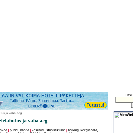
Otsi 
tus ja vaba aeg
elahutus ja vaba aeg
iskod
|
pubid
|
baarid
|
kasiinod
|
striptiisiklubid
|
bowling, keeglisaalid,