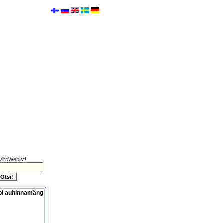
ViroWebist!