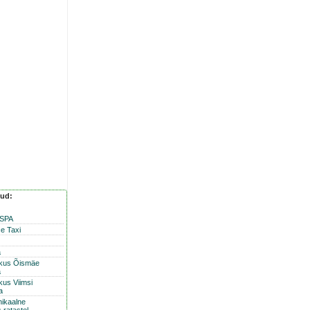
nud:
 SPA
e Taxi
a
skus Õismäe
a
kus Viimsi
a
nikaalne