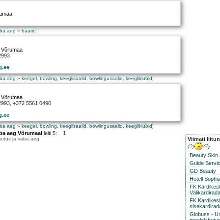
rumaa
aba aeg
»
baarid
]
 Võrumaa
2993
g.ee
aba aeg
»
keegel, bowling, keeglisaalid, bowlingusaalid, keegliklubid
]
 Võrumaa
 2993, +372 5561 0490
g.ee
aba aeg
»
keegel, bowling, keeglisaalid, bowlingusaalid, keegliklubid
]
aba aeg Võrumaal
leiti 5: 1
Viimati liitu
utus ja vaba aeg
Beauty Skin
Guide Servic
GD Beauty
Hotell Sophi
FK Kardike
Välikardirad
FK Kardikes
sisekardirad
Globuss - U