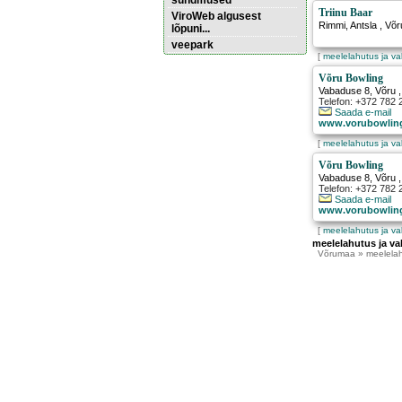
sündmused
Triinu Baar
ViroWeb algusest
Rimmi
,
Antsla
, Võ
lõpuni...
veepark
[
meelelahutus ja v
Võru Bowling
Pärnu majoitus
Vabaduse 8
,
Võru
,
huoneisto.eu
Telefon: +372 782 
Saada e-mail
www.vorubowlin
[
meelelahutus ja v
Võru Bowling
Vabaduse 8
,
Võru
,
Telefon: +372 782
Saada e-mail
www.vorubowlin
[
meelelahutus ja v
meelelahutus ja v
Võrumaa
» meelelah