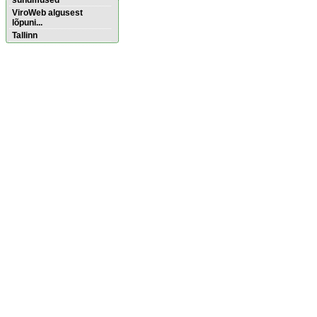
sündmused
ViroWeb algusest
lõpuni...
Tallinn
Pärnu majoitus
huoneisto.eu