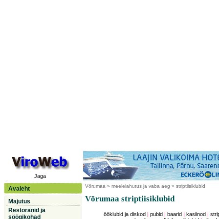
Jaga
Võrumaa
» meelelahutus ja vaba aeg » striptiisiklubid
Avaleht
Võrumaa striptiisiklubid
Majutus
Restoranid ja
ööklubid ja diskod
|
pubid
|
baarid
|
kasiinod
|
stri
söögikohad