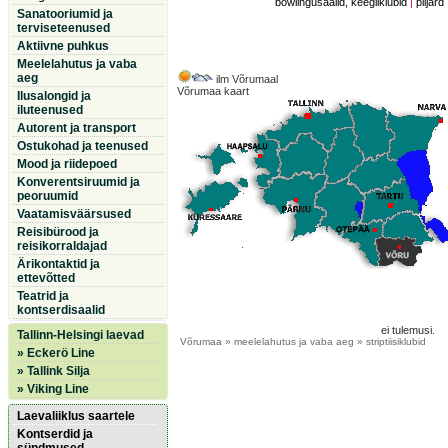
bowlingusaalid, keegliklubid
|
piljard
Sanatooriumid ja
terviseteenused
Aktiivne puhkus
Meelelahutus ja vaba
aeg
ilm Võrumaal
Võrumaa kaart
Ilusalongid ja
iluteenused
Autorent ja transport
Ostukohad ja teenused
Mood ja riidepoed
Konverentsiruumid ja
peoruumid
Vaatamisväärsused
Reisibürood ja
reisikorraldajad
Ärikontaktid ja
ettevõtted
Teatrid ja
kontserdisaalid
ei tulemusi.
Tallinn-Helsingi laevad
Võrumaa
» meelelahutus ja vaba aeg » striptiisiklubid
» Eckerö Line
» Tallink Silja
» Viking Line
Laevaliiklus saartele
Kontserdid ja