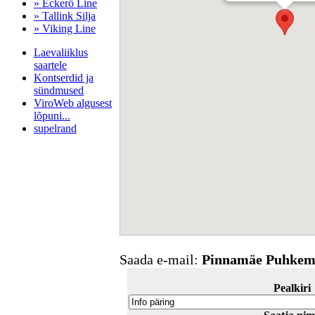
» Eckerö Line
» Tallink Silja
» Viking Line
Laevaliiklus
saartele
Kontserdid ja
sündmused
ViroWeb algusest
lõpuni...
supelrand
Pärnu majoitus
huoneisto.eu
Saada e-mail:
Pinnamäe Puhkem
Pealkiri