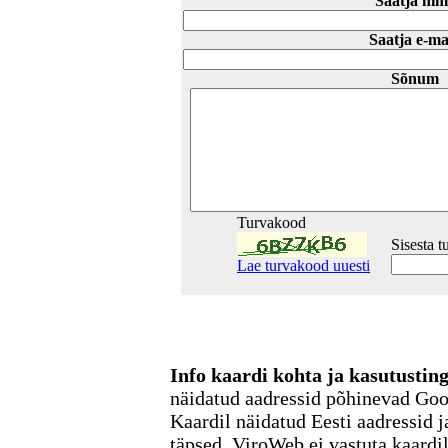
Saatja nim
Saatja e-ma
Sõnum
Turvakood
Sisesta 
Lae turvakood uuesti
Info kaardi kohta ja kasutusti
näidatud aadressid põhinevad Go
Kaardil näidatud Eesti aadressid j
täpsed. ViroWeb ei vastuta kaardi