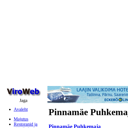
Jaga
Avaleht
Pinnamäe Puhkema
Majutus
Restoranid ja
Pinnamäe Puhkemaja