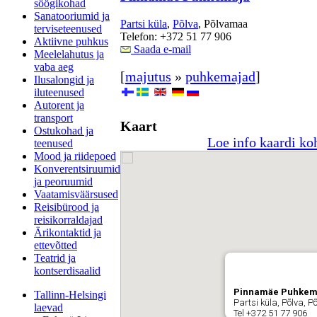
söögikohad
Sanatooriumid ja
Partsi küla
,
Põlva
, Põlvamaa
terviseteenused
Telefon: +372 51 77 906
Aktiivne puhkus
Saada e-mail
Meelelahutus ja
vaba aeg
[
majutus
»
puhkemajad
]
Ilusalongid ja
iluteenused
Autorent ja
transport
Kaart
Ostukohad ja
Loe info kaardi ko
teenused
Mood ja riidepoed
Konverentsiruumid
ja peoruumid
Vaatamisväärsused
Reisibürood ja
reisikorraldajad
Ärikontaktid ja
ettevõtted
Teatrid ja
kontserdisaalid
Pinnamäe Puhkem
Tallinn-Helsingi
Partsi küla, Põlva, 
laevad
Tel +372 51 77 906