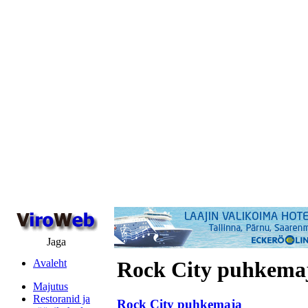
Jaga
Avaleht
Rock City puhkema
Majutus
Restoranid ja
Rock City puhkemaja