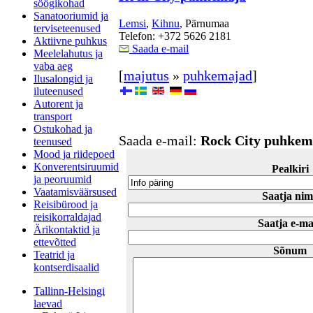
söögikohad
Sanatooriumid ja
Lemsi
,
Kihnu
, Pärnumaa
terviseteenused
Telefon: +372 5626 2181
Aktiivne puhkus
Saada e-mail
Meelelahutus ja
vaba aeg
[
majutus
»
puhkemajad
]
Ilusalongid ja
iluteenused
Autorent ja
transport
Ostukohad ja
Saada e-mail:
Rock City puhkem
teenused
Mood ja riidepoed
Konverentsiruumid
Pealkiri
ja peoruumid
Vaatamisväärsused
Saatja nim
Reisibürood ja
reisikorraldajad
Saatja e-ma
Ärikontaktid ja
ettevõtted
Sõnum
Teatrid ja
kontserdisaalid
Tallinn-Helsingi
laevad