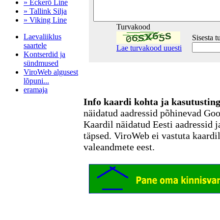
» Eckerö Line
» Tallink Silja
» Viking Line
Turvakood
Laevaliiklus
Sisesta 
saartele
Lae turvakood uuesti
Kontserdid ja
sündmused
ViroWeb algusest
lõpuni...
eramaja
Info kaardi kohta ja kasutusti
näidatud aadressid põhinevad Go
Kaardil näidatud Eesti aadressid j
Pärnu majoitus
huoneisto.eu
täpsed. ViroWeb ei vastuta kaardi
valeandmete eest.