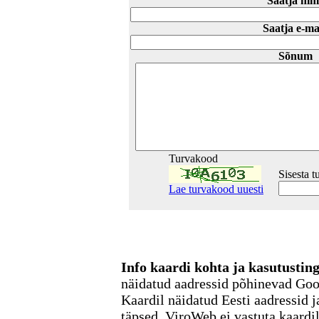
Saatja nim
Saatja e-ma
Sõnum
Turvakood
Sisesta 
Lae turvakood uuesti
Info kaardi kohta ja kasutusti
näidatud aadressid põhinevad Go
Kaardil näidatud Eesti aadressid j
täpsed. ViroWeb ei vastuta kaardi