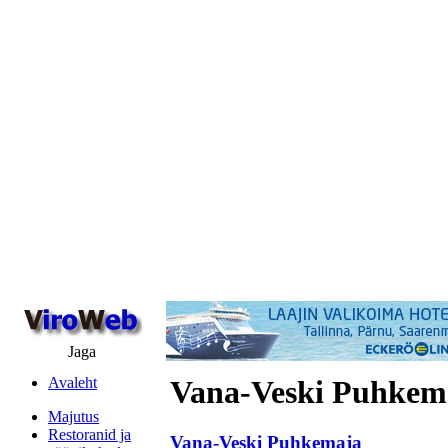
Jaga
Avaleht
Vana-Veski Puhkem
Majutus
Restoranid ja
Vana-Veski Puhkemaja