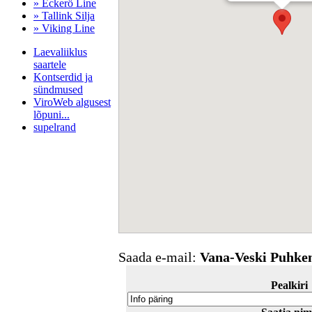
» Eckerö Line
» Tallink Silja
» Viking Line
Laevaliiklus
saartele
Kontserdid ja
sündmused
ViroWeb algusest
lõpuni...
supelrand
Pärnu majoitus
huoneisto.eu
Saada e-mail:
Vana-Veski Puhke
Pealkiri