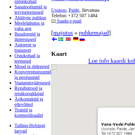
söögikohad
Sanatooriumid ja
Ussisoo
,
Paide
, Järvamaa
terviseteenused
Telefon: +372 507 1484
Aktiivne puhkus
Saada e-mail
Meelelahutus ja
vaba aeg
[
majutus
»
puhkemajad
]
Ilusalongid ja
iluteenused
Autorent ja
transport
Kaart
Ostukohad ja
Loe info kaardi ko
teenused
Mood ja riidepoed
Konverentsiruumid
ja peoruumid
Vaatamisväärsused
Reisibürood ja
reisikorraldajad
Ärikontaktid ja
ettevõtted
Teatrid ja
kontserdisaalid
Vana-Veski Puhk
Tallinn-Helsingi
Ussisoo, Paide, J
laevad
Tel +372 507 1484