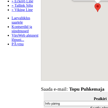
» Eckerö Line
» Tallink Silja
» Viking Line
Laevaliiklus
saartele
Kontserdid ja
sündmused
ViroWeb algusest
lõpuni...
PÃ¤rnu
Pärnu majoitus
huoneisto.eu
Saada e-mail:
Topu Puhkemaja
Pealkiri