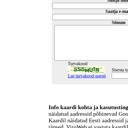
Saatja nim
Saatja e-ma
Sõnum
Turvakood
Sisesta 
Lae turvakood uuesti
Info kaardi kohta ja kasutusti
näidatud aadressid põhinevad Go
Kaardil näidatud Eesti aadressid j
täpsed. ViroWeb ei vastuta kaardi