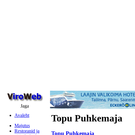
Jaga
Avaleht
Topu Puhkemaja
Majutus
Restoranid ja
Topu Puhkemaja