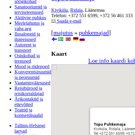
söögikohad
Sanatooriumid ja
Kiviküla
,
Ridala
, Läänemaa
terviseteenused
Telefon: +372 551 6599, +372 56 461 333
Aktiivne puhkus
Saada e-mail
Meelelahutus ja
vaba aeg
[
majutus
»
puhkemajad
]
Ilusalongid ja
iluteenused
Autorent ja
transport
Kaart
Ostukohad ja
Loe info kaardi ko
teenused
Mood ja riidepoed
Konverentsiruumid
ja peoruumid
Vaatamisväärsused
Reisibürood ja
reisikorraldajad
Ärikontaktid ja
ettevõtted
Teatrid ja
kontserdisaalid
Topu Puhkemaja
Tallinn-Helsingi
Kiviküla, Ridala, Lään
laevad
Tel +372 551 6599, +372