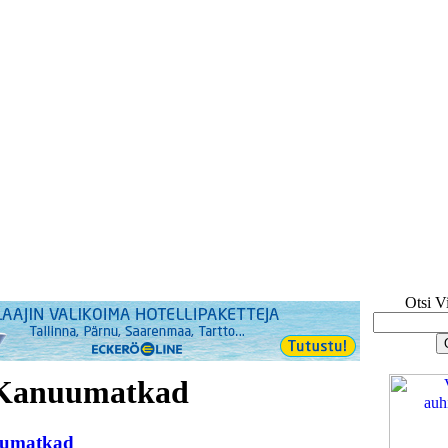
Otsi V
Kanuumatkad
umatkad