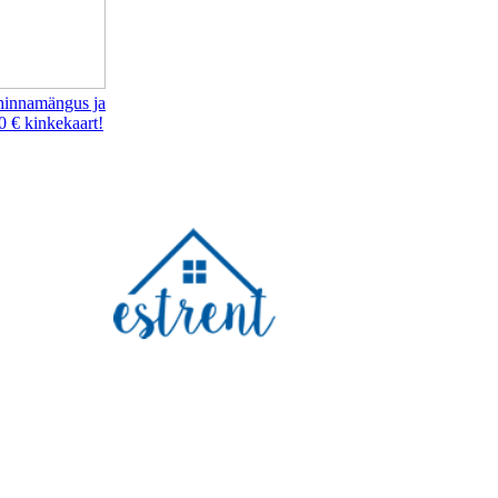
hinnamängus ja
0 € kinkekaart!