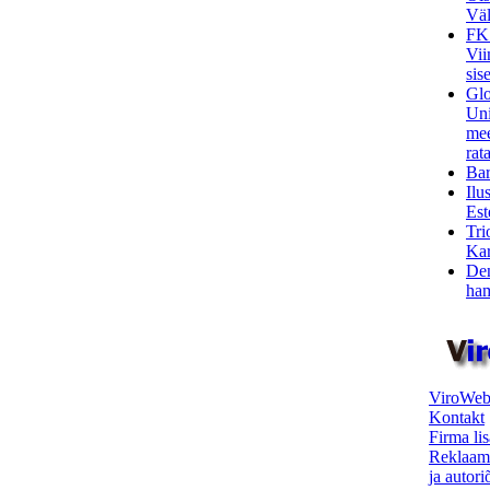
Väl
FK
Vii
sis
Glo
Uni
mee
rata
Bar
Ilu
Est
Tri
Kar
Den
ham
ViroWeb
Kontakt
Firma li
Reklaam
ja autor