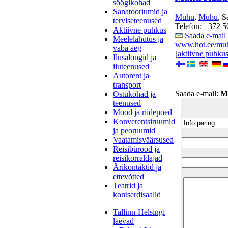
söögikohad
Sanatooriumid ja
Muhu
,
Muhu
, 
terviseteenused
Telefon: +372 
Aktiivne puhkus
Saada e-mail
Meelelahutus ja
www.hot.ee/mu
vaba aeg
[
aktiivne puhku
Ilusalongid ja
iluteenused
Autorent ja
transport
Saada e-mail:
M
Ostukohad ja
teenused
Mood ja riidepoed
Konverentsiruumid
ja peoruumid
Vaatamisväärsused
Reisibürood ja
reisikorraldajad
Ärikontaktid ja
ettevõtted
Teatrid ja
kontserdisaalid
Tallinn-Helsingi
laevad