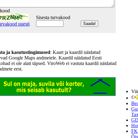
akood
Sisesta turvakood
urvakood uuesti
hta ja kasutustingimused
: Kaart ja kaardil näidatud
evad Google Maps andmetele. Kaardil näidatud Eesti
kohad ei ole alati täpsed. ViroWeb ei vastuta kaardil näidatud
ndmete eest.
Vii
Be
Gui
Tax
GD
Hot
FK
Õi