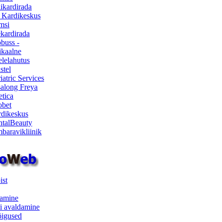
ikardirada
 Kardikeskus
msi
ekardirada
buss -
kaalne
lelahutus
stel
iatric Services
salong Freya
etica
obet
dikeskus
talBeauty
baravikliinik
ist
samine
i avaldamine
iõigused