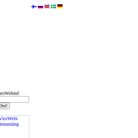
iroWebist!