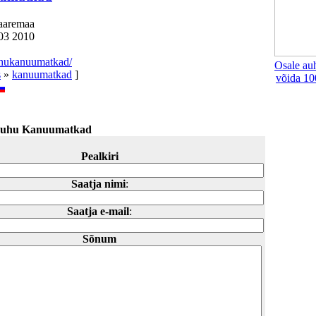
Saaremaa
503 2010
hukanuumatkad/
Osale au
s
»
kanuumatkad
]
võida 10
uhu Kanuumatkad
Pealkiri
Saatja nimi
:
Saatja e-mail
:
Sõnum