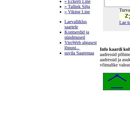
» Eckerö Line
» Tallink Silja
Turv
» Viking Line
Laevaliiklus
Lae t
saartele
Kontserdid ja
sündmused
ViroWeb algusest
lõpuni...
Info kaardi ko
suvila Saaremaa
aadressid põhin
aadressid ja asu
võimalike valea
Pärnu majoitus
huoneisto.eu