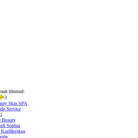
mati liitunud:
auty Skin SPA
de Service
i
 Beauty
ell Sophia
 Kardikeskus
smäe