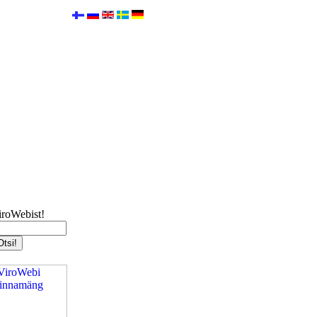
iroWebist!