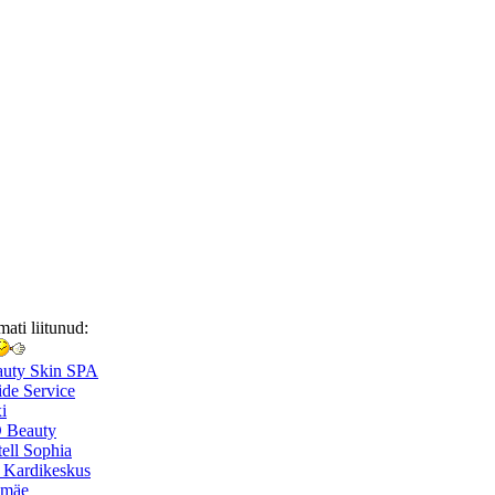
mati liitunud:
auty Skin SPA
de Service
i
 Beauty
ell Sophia
 Kardikeskus
smäe