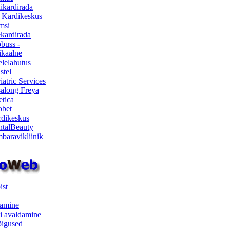
ikardirada
 Kardikeskus
msi
ekardirada
buss -
kaalne
lelahutus
stel
iatric Services
salong Freya
etica
obet
dikeskus
talBeauty
baravikliinik
ist
samine
i avaldamine
iõigused