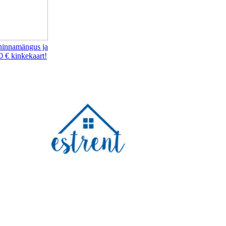
hinnamängus ja
0 € kinkekaart!