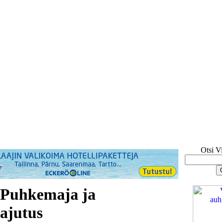
Otsi V
 Puhkemaja ja
jutus