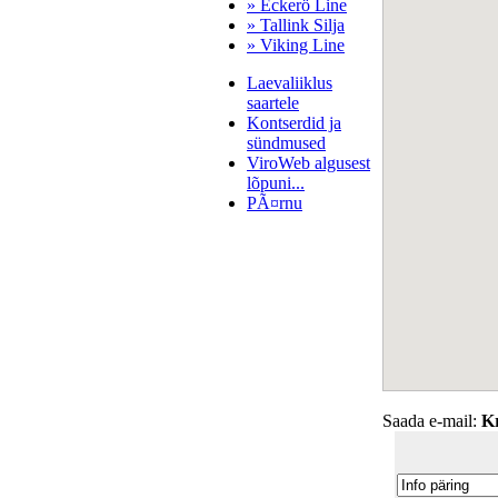
» Eckerö Line
» Tallink Silja
» Viking Line
Laevaliiklus
saartele
Kontserdid ja
sündmused
ViroWeb algusest
lõpuni...
PÃ¤rnu
Pärnu majoitus
huoneisto.eu
Saada e-mail:
K