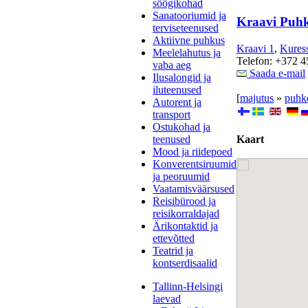
söögikohad
Sanatooriumid ja
Kraavi Puh
terviseteenused
Aktiivne puhkus
Kraavi 1
,
Kures
Meelelahutus ja
Telefon: +372 
vaba aeg
Saada e-mail
Ilusalongid ja
iluteenused
[
majutus
»
puhk
Autorent ja
transport
Ostukohad ja
teenused
Kaart
Mood ja riidepoed
Konverentsiruumid
ja peoruumid
Vaatamisväärsused
Reisibürood ja
reisikorraldajad
Ärikontaktid ja
ettevõtted
Teatrid ja
kontserdisaalid
Tallinn-Helsingi
laevad