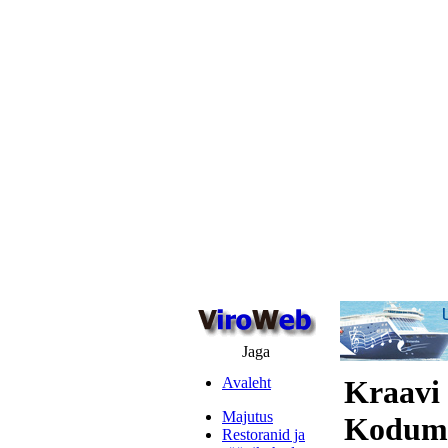
Jaga
Avaleht
Kraavi
Majutus
Koduma
Restoranid ja