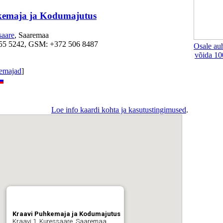
kemaja ja Kodumajutus
saare
, Saaremaa
455 5242, GSM: +372 506 8487
Osale au
võida 10
emajad
]
Loe info kaardi kohta ja kasutustingimused
.
Kraavi Puhkemaja ja Kodumajutus
Kraavi 1, Kuressaare, Saaremaa