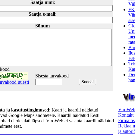
Saatja nimi
:
Väl
FK
Saatja e-mail
:
Vii
sis
Glo
Sõnum
Uni
mee
rata
Bar
Ilu
Est
Tri
Kar
akood
Den
Sisesta turvakood
ham
urvakood uuesti
ViroWeb
hta ja kasutustingimused
: Kaart ja kaardil näidatud
Kontakt
evad Google Maps andmetele. Kaardil näidatud Eesti
Firma li
kohad ei ole alati täpsed. ViroWeb ei vastuta kaardil näidatud
Reklaam
ndmete eest.
ja autor