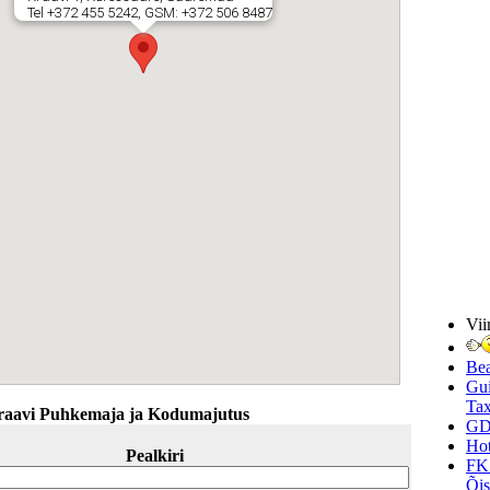
Tel +372 455 5242, GSM: +372 506 8487
Vii
Be
Gui
Tax
raavi Puhkemaja ja Kodumajutus
GD
Hot
Pealkiri
FK
Õi