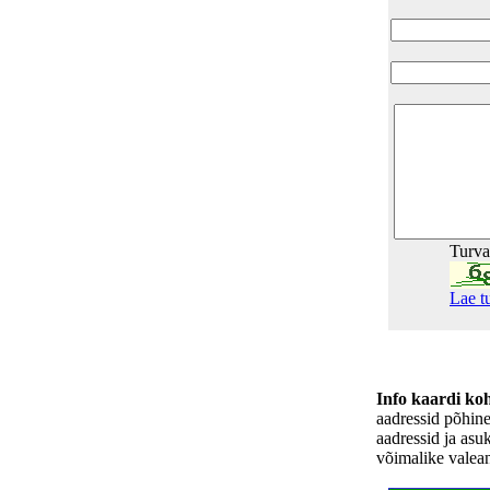
Turv
Lae t
Info kaardi ko
aadressid põhin
aadressid ja asu
võimalike valea