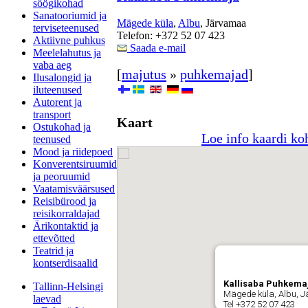
söögikohad
Sanatooriumid ja
Mägede küla
,
Albu
, Järvamaa
terviseteenused
Telefon: +372 52 07 423
Aktiivne puhkus
Saada e-mail
Meelelahutus ja
vaba aeg
[
majutus
»
puhkemajad
]
Ilusalongid ja
iluteenused
Autorent ja
transport
Kaart
Ostukohad ja
Loe info kaardi ko
teenused
Mood ja riidepoed
Konverentsiruumid
ja peoruumid
Vaatamisväärsused
Reisibürood ja
reisikorraldajad
Ärikontaktid ja
ettevõtted
Teatrid ja
kontserdisaalid
Kallisaba Puhkema
Tallinn-Helsingi
Mägede küla, Albu, 
laevad
Tel +372 52 07 423