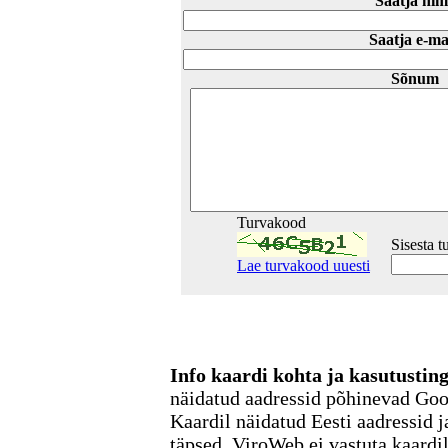
Saatja nim
Saatja e-ma
Sõnum
Turvakood
Sisesta 
Lae turvakood uuesti
Info kaardi kohta ja kasutusti
näidatud aadressid põhinevad Go
Kaardil näidatud Eesti aadressid j
täpsed. ViroWeb ei vastuta kaardi