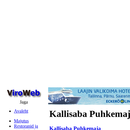
Jaga
Avaleht
Kallisaba Puhkema
Majutus
Restoranid ja
Kallisaba Puhkemaja