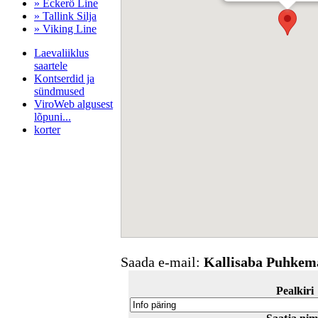
» Eckerö Line
» Tallink Silja
» Viking Line
Laevaliiklus
saartele
Kontserdid ja
sündmused
ViroWeb algusest
lõpuni...
korter
Pärnu majoitus
huoneisto.eu
Saada e-mail:
Kallisaba Puhkem
Pealkiri