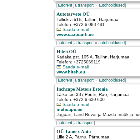
[
autorent ja transport
»
autohooldused
]
Autotarvete OÜ
Telliskivi 51B
,
Tallinn
, Harjumaa
Telefon: +372 6 088 481
Saada e-mail
www.saabianti.ee
[
autorent ja transport
»
autohooldused
]
Hiteh OÜ
Kadaka pst. 165 A
,
Tallinn
, Harjumaa
Telefon: +3725069119
Saada e-mail
www.hiteh.eu
[
autorent ja transport
»
autohooldused
]
Inchcape Motors Estonia
Läike tee 38 / Peetri
,
Rae
, Harjumaa
Telefon: +372 6 630 600
Saada e-mail
inchcape.ee
Jaguari, Land Rover ja Mazda müük ja ho
[
autorent ja transport
]
OÜ Taunex Auto
Lille 2 A
,
Pärnu
, Pärnumaa