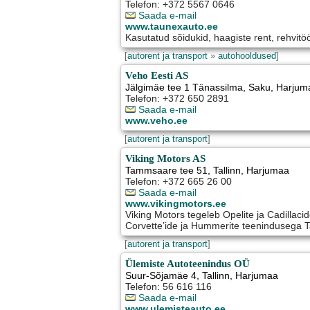
Telefon: +372 5567 0646
Saada e-mail
www.taunexauto.ee
Kasutatud sõidukid, haagiste rent, rehvitö
[
autorent ja transport
»
autohooldused
]
Veho Eesti AS
Jälgimäe tee 1 Tänassilma
,
Saku
, Harjum
Telefon: +372 650 2891
Saada e-mail
www.veho.ee
[
autorent ja transport
]
Viking Motors AS
Tammsaare tee 51
,
Tallinn
, Harjumaa
Telefon: +372 665 26 00
Saada e-mail
www.vikingmotors.ee
Viking Motors tegeleb Opelite ja Cadillac
Corvette’ide ja Hummerite teenindusega Ta
[
autorent ja transport
]
Ülemiste Autoteenindus OÜ
Suur-Sõjamäe 4
,
Tallinn
, Harjumaa
Telefon: 56 616 116
Saada e-mail
www.ulemisteauto.ee