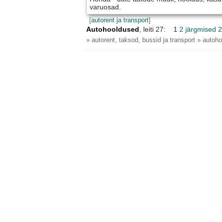
varuosad.
[
autorent ja transport
]
Autohooldused
, leiti 27: 1
2
järgmised 2
» autorent, taksod, bussid ja transport » autoh