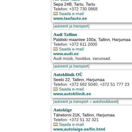
Sepa 24B
,
Tartu
, Tartu
Telefon: +372 730 0868
Saada e-mail
www.taufauto.ee
[
autorent ja transport
]
Audi Tallinn
Paldiski maantee 100a
,
Tallinn
, Harjumaa
Telefon: +372 611 2000
Saada e-mail
www.audi.ee
Audi müük, hooldus, varuosad.
[
autorent ja transport
]
Autokliinik OÜ
Seebi 22
,
Tallinn
, Harjumaa
Telefon: +372 682 5040, +372 51 777 23
Saada e-mail
www.autokliinik.ee
[
autorent ja transport
»
autohooldused
]
Autoläige
Tähetorni 21K
,
Tallinn
, Harjumaa
Telefon: +372 51 32 321
Saada e-mail
www.autolaige.ee/fin.html