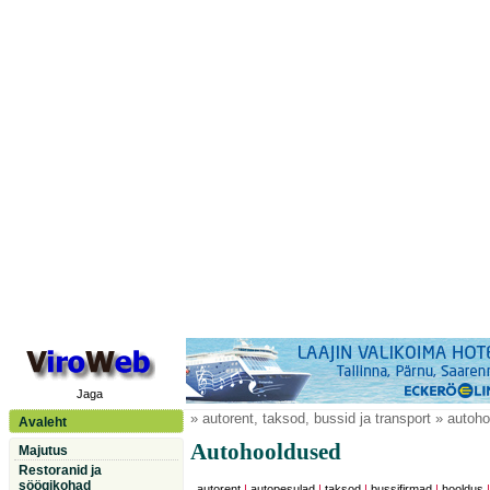
Jaga
» autorent, taksod, bussid ja transport » autoh
Avaleht
Autohooldused
Majutus
Restoranid ja
söögikohad
autorent
|
autopesulad
|
taksod
|
bussifirmad
|
hooldus