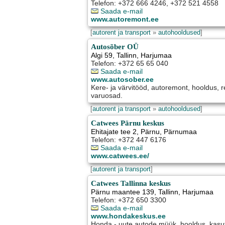
Telefon: +372 666 4246, +372 521 4558
Saada e-mail
www.autoremont.ee
[
autorent ja transport
»
autohooldused
]
Autosõber OÜ
Algi 59
,
Tallinn
, Harjumaa
Telefon: +372 65 65 040
Saada e-mail
www.autosober.ee
Kere- ja värvitööd, autoremont, hooldus, r
varuosad.
[
autorent ja transport
»
autohooldused
]
Catwees Pärnu keskus
Ehitajate tee 2
,
Pärnu
, Pärnumaa
Telefon: +372 447 6176
Saada e-mail
www.catwees.ee/
[
autorent ja transport
]
Catwees Tallinna keskus
Pärnu maantee 139
,
Tallinn
, Harjumaa
Telefon: +372 650 3300
Saada e-mail
www.hondakeskus.ee
Honda - uute autode müük, hooldus, kasu