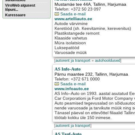
sündmused
Mustamäe tee 44A
,
Tallinn
, Harjumaa
ViroWeb algusest
Telefon: +372 50 23 097
lõpuni...
Saada e-mail
Kuressaare
www.artelliauto.ee
Autode värvimine
Keretööd (sh. Keevitamine, kerevenitus)
Pärnu majoitus
Plastikstangede remont
huoneisto.eu
Klaaside vahetus
Müra isolatsioon
Luksepatööd
Varuosade müük
[
autorent ja transport
»
autohooldused
]
AS Info-Auto
Pärnu maantee 232
,
Tallinn
, Harjumaa
Telefon: +372 671 0000
Saada e-mail
www.infoauto.ee
AS Info–Auto on 1993. aastal asutatud Ees
Car Corporationi ja Ford Motor Company vo
Auto peamised tegevusalad on sõiduautode
nende varuosade ja tarvikute müük ning s
Tänasel päeval on ettevõttel filiaalid Talli
töötab kokku üle 150 inimese.
[
autorent ja transport
]
AS Tauf-Auto