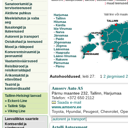
|
muud teenuse
Sanatooriumid ja
terviseteenused
Aktiivne puhkus
Vali linn või maa
Harjumaa
Meelelahutus ja vaba
-
Tallinn
Hiiumaa
aeg
-
Kärdla
Ilusalongid ja
Ida-Virumaa
iluteenused
-
Narva
Järvamaa
Autorent ja transport
-
Paide
Ostukohad ja teenused
Jõgevamaa
-
Jõgeva
Mood ja riidepoed
Läänemaa
Konverentsiruumid ja
-
Haapsalu
peoruumid
Lääne-Virumaa
-
Rakvere
Vaatamisväärsused
Pärnumaa
Reisibürood ja
-
Pärnu
reisikorraldajad
Ärikontaktid ja
Autohooldused
, leiti 27: 1
2
järgmised 2
ettevõtted
Teatrid ja
Amserv Auto AS
kontserdisaalid
Pärnu maantee 232
,
Tallinn
, Harjumaa
Tallinn-Helsingi laevad
Telefon: +372 650 2112
» Eckerö Line
Saada e-mail
» Tallink Silja
www.amserv.ee
» Viking Line
Toyota, Hyundai, Peugeot, Chevrolet, Ope
Laevaliiklus saartele
[
autorent ja transport
]
Kontserdid ja
Artelli Autoremont