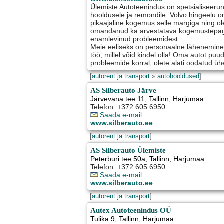
Ülemiste Autoteenindus on spetsialiseeru
hooldusele ja remondile. Volvo hingeelu on
pikaajaline kogemus selle margiga ning ol
omandanud ka arvestatava kogemustepaga
enamlevinud probleemidest.
Meie eeliseks on personaalne lähenemine, 
töö, millel võid kindel olla! Oma autot pu
probleemide korral, olete alati oodatud ü
[
autorent ja transport
»
autohooldused
]
AS Silberauto Järve
Järvevana tee 11
,
Tallinn
, Harjumaa
Telefon: +372 605 6950
Saada e-mail
www.silberauto.ee
[
autorent ja transport
]
AS Silberauto Ülemiste
Peterburi tee 50a
,
Tallinn
, Harjumaa
Telefon: +372 605 6950
Saada e-mail
www.silberauto.ee
[
autorent ja transport
]
Autex Autoteenindus OÜ
Tulika 9
,
Tallinn
, Harjumaa