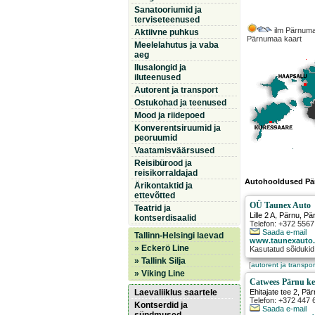
Sanatooriumid ja
terviseteenused
ilm Pärnuma
Aktiivne puhkus
Pärnumaa kaart
Meelelahutus ja vaba
aeg
Ilusalongid ja
iluteenused
Autorent ja transport
Ostukohad ja teenused
Mood ja riidepoed
Konverentsiruumid ja
peoruumid
Vaatamisväärsused
Reisibürood ja
reisikorraldajad
Autohooldused Pä
Ärikontaktid ja
ettevõtted
OÜ Taunex Auto
Teatrid ja
Lille 2 A
,
Pärnu
, P
kontserdisaalid
Telefon: +372 556
Saada e-mail
Tallinn-Helsingi laevad
www.taunexauto.
» Eckerö Line
Kasutatud sõidukid,
» Tallink Silja
[
autorent ja transpor
» Viking Line
Catwees Pärnu k
Laevaliiklus saartele
Ehitajate tee 2
,
Pär
Telefon: +372 447 
Kontserdid ja
Saada e-mail