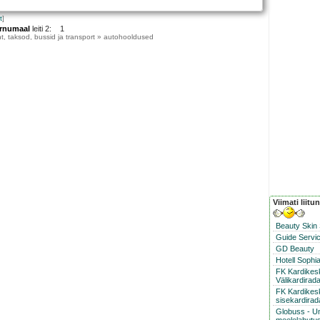
t
]
rnumaal
leiti 2: 1
t, taksod, bussid ja transport » autohooldused
Viimati liitu
Beauty Skin
Guide Servic
GD Beauty
Hotell Sophi
FK Kardike
Välikardirad
FK Kardikes
sisekardirad
Globuss - U