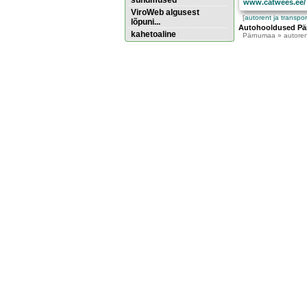
sündmused
www.catwees.ee/
ViroWeb algusest
[
autorent ja transpor
lõpuni...
Autohooldused Pä
kahetoaline
Pärnumaa
» autoren
Pärnu majoitus
huoneisto.eu