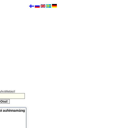
ViroWebist!