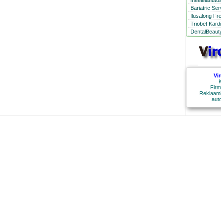
meelelahutus
Bariatric Se
Ilusalong Fr
Triobet Kard
DentalBeauty
Vi
K
Firm
Reklaami
aut