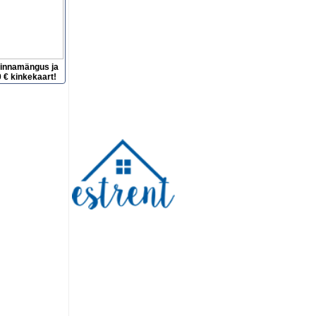
hinnamängus ja
 € kinkekaart!