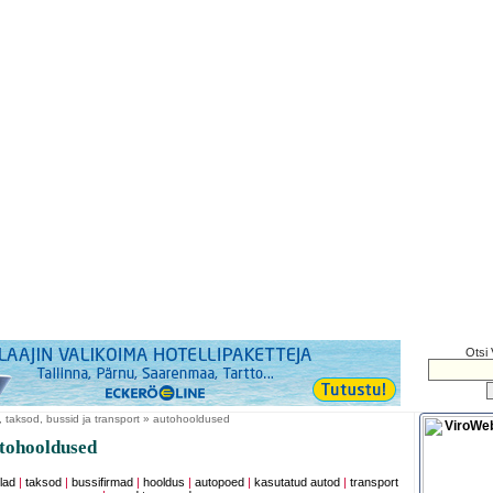
Otsi 
, taksod, bussid ja transport » autohooldused
tohooldused
lad
|
taksod
|
bussifirmad
|
hooldus
|
autopoed
|
kasutatud autod
|
transport