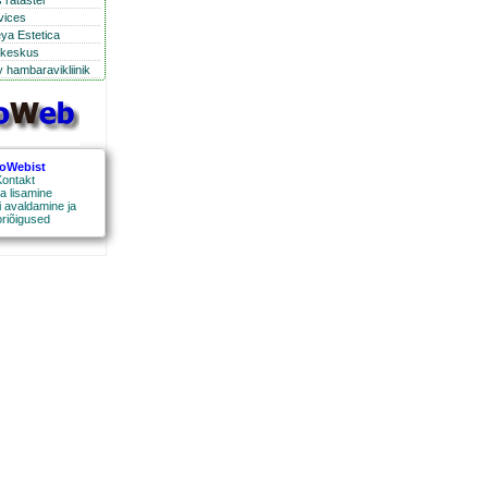
 ratastel
rvices
eya Estetica
ikeskus
 hambaravikliinik
roWebist
ontakt
a lisamine
 avaldamine ja
oriõigused