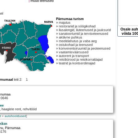
|
muud teenused
al
Pärnumaa turism
» majutus
» restoranid ja söögikohad
Osale au
» ilusalongid, iluteenused ja juuksurid
võida 100
» sanatooriumid ja terviseteenused
» aktiivne puhkus
» meelelahutus ja vaba aeg
» ostukohad ja teenused
» konverentsiruumid ja peoteenused
» vaatamisväärsused
» autorent ja transport
» reisibürood ja reisikorraldajad
» teatrid ja kontserdimajad
rnumaal
leiti 2: 1
ärnumaa
7 0646
ee
 haagiste rent, rehvitööd
t
»
autohooldused
]
eskus
nu
, Pärnumaa
6176