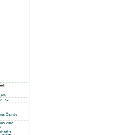
nud:
 SPA
e Taxi
a
skus Õismäe
a
kus Viimsi
a
nikaalne