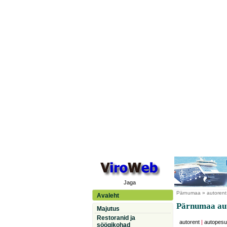
Jaga
Pärnumaa
» autorent
Avaleht
Pärnumaa au
Majutus
Restoranid ja
autorent
|
autopesu
söögikohad