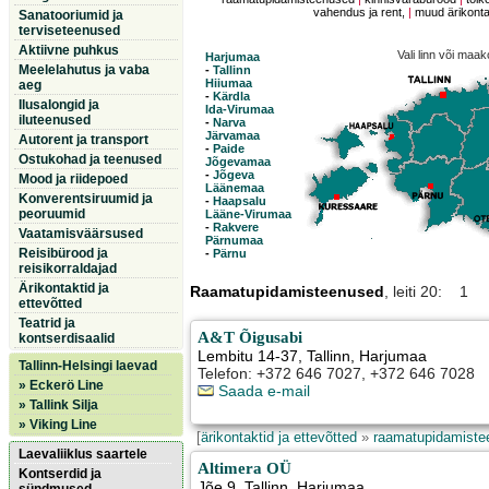
vahendus ja rent,
|
muud ärikontak
Sanatooriumid ja
terviseteenused
Aktiivne puhkus
Vali linn või maa
Harjumaa
Meelelahutus ja vaba
-
Tallinn
Hiiumaa
aeg
-
Kärdla
Ilusalongid ja
Ida-Virumaa
iluteenused
-
Narva
Järvamaa
Autorent ja transport
-
Paide
Ostukohad ja teenused
Jõgevamaa
-
Jõgeva
Mood ja riidepoed
Läänemaa
Konverentsiruumid ja
-
Haapsalu
peoruumid
Lääne-Virumaa
-
Rakvere
Vaatamisväärsused
Pärnumaa
Reisibürood ja
-
Pärnu
reisikorraldajad
Ärikontaktid ja
Raamatupidamisteenused
, leiti 20: 1
ettevõtted
Teatrid ja
A&T Õigusabi
kontserdisaalid
Lembitu 14-37
,
Tallinn
, Harjumaa
Tallinn-Helsingi laevad
Telefon: +372 646 7027, +372 646 7028
» Eckerö Line
Saada e-mail
» Tallink Silja
» Viking Line
[
ärikontaktid ja ettevõtted
»
raamatupidamiste
Laevaliiklus saartele
Altimera OÜ
Kontserdid ja
Jõe 9
,
Tallinn
, Harjumaa