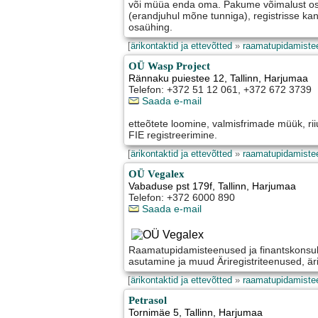
või müüa enda oma. Pakume võimalust ost
(erandjuhul mõne tunniga), registrisse ka
osaühing.
[
ärikontaktid ja ettevõtted
»
raamatupidamiste
OÜ Wasp Project
Rännaku puiestee 12
,
Tallinn
, Harjumaa
Telefon: +372 51 12 061, +372 672 3739
Saada e-mail
etteõtete loomine, valmisfrimade müük, rii
FIE registreerimine.
[
ärikontaktid ja ettevõtted
»
raamatupidamiste
OÜ Vegalex
Vabaduse pst 179f
,
Tallinn
, Harjumaa
Telefon: +372 6000 890
Saada e-mail
Raamatupidamisteenused ja finantskonsult
asutamine ja muud Äriregistriteenused, ä
[
ärikontaktid ja ettevõtted
»
raamatupidamiste
Petrasol
Tornimäe 5
,
Tallinn
, Harjumaa