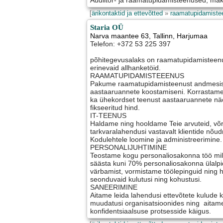
Audiitor- ja raamatupidamisteenused, mak
[
ärikontaktid ja ettevõtted
»
raamatupidamiste
Staria OÜ
Narva maantee 63
,
Tallinn
, Harjumaa
Telefon: +372 53 225 397
põhitegevusalaks on raamatupidamisteen
erinevaid allhanketöid.
RAAMATUPIDAMISTEEENUS
Pakume raamatupidamisteenust andmesis
aastaaruannete koostamiseni. Korrastam
ka ühekordset teenust aastaaruannete näol
fikseeritud hind.
IT-TEENUS
Haldame ning hooldame Teie arvuteid, võ
tarkvaralahendusi vastavalt klientide nõud
Kodulehtele loomine ja administreerimine.
PERSONALIJUHTIMINE
Teostame kogu personaliosakonna töö mill
säästa kuni 70% personaliosakonna ülalp
värbamist, vormistame töölepinguid ning
seonduvaid kulutusi ning kohustusi.
SANEERIMINE
Aitame leida lahendusi ettevõtete kulude
muudatusi organisatsioonides ning aitame
konfidentsiaalsuse protsesside käigus.