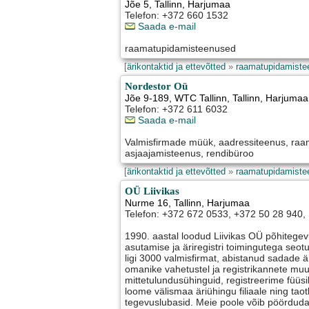
Jõe 5
,
Tallinn
, Harjumaa
Telefon: +372 660 1532
Saada e-mail
raamatupidamisteenused
[
ärikontaktid ja ettevõtted
»
raamatupidamiste
Nordestor Oü
Jõe 9-189, WTC Tallinn
,
Tallinn
, Harjumaa
Telefon: +372 611 6032
Saada e-mail
Valmisfirmade müük, aadressiteenus, ra
asjaajamisteenus, rendibüroo
[
ärikontaktid ja ettevõtted
»
raamatupidamiste
OÜ Liivikas
Nurme 16
,
Tallinn
, Harjumaa
Telefon: +372 672 0533, +372 50 28 940, S
1990. aastal loodud Liivikas OÜ põhitege
asutamise ja äriregistri toimingutega se
ligi 3000 valmisfirmat, abistanud sadade ä
omanike vahetustel ja registrikannete mu
mittetulundusühinguid, registreerime füüsili
loome välismaa äriühingu filiaale ning taot
tegevuslubasid. Meie poole võib pöörduda