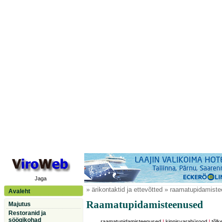
Jaga
» ärikontaktid ja ettevõtted » raamatupidamist
Avaleht
Raamatupidamisteenused
Majutus
Restoranid ja
söögikohad
raamatupidamisteenused
|
kinnisvarabürood
|
tõl