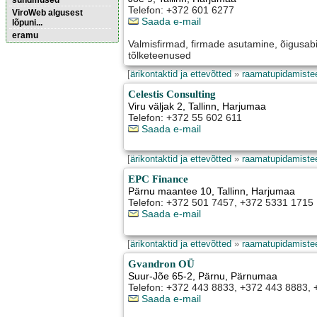
sündmused
Telefon: +372 601 6277
ViroWeb algusest
Saada e-mail
lõpuni...
eramu
Valmisfirmad, firmade asutamine, õigusab
tõlketeenused
Pärnu majoitus
[
ärikontaktid ja ettevõtted
»
raamatupidamiste
huoneisto.eu
Celestis Consulting
Viru väljak 2
,
Tallinn
, Harjumaa
Telefon: +372 55 602 611
Saada e-mail
[
ärikontaktid ja ettevõtted
»
raamatupidamiste
EPC Finance
Pärnu maantee 10
,
Tallinn
, Harjumaa
Telefon: +372 501 7457, +372 5331 1715
Saada e-mail
[
ärikontaktid ja ettevõtted
»
raamatupidamiste
Gvandron OÜ
Suur-Jõe 65-2
,
Pärnu
, Pärnumaa
Telefon: +372 443 8833, +372 443 8883, 
Saada e-mail