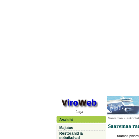
Jaga
Saaremaa
» ärikonta
Avaleht
Saaremaa ra
Majutus
Restoranid ja
raamatupidam
söögikohad