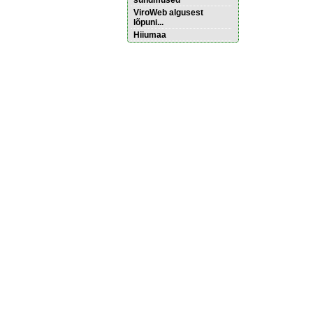
sündmused
ViroWeb algusest
lõpuni...
Hiiumaa
Pärnu majoitus
huoneisto.eu