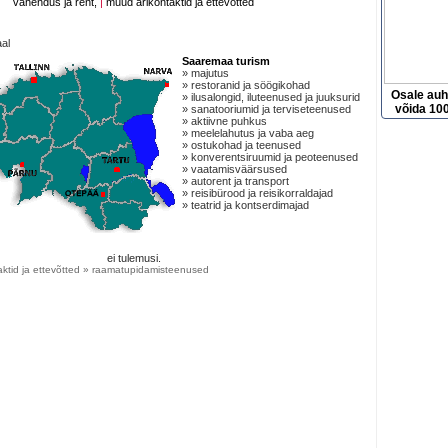
vahendus ja rent,
|
muud ärikontaktid ja ettevõtted
al
Saaremaa turism
» majutus
» restoranid ja söögikohad
Osale au
» ilusalongid, iluteenused ja juuksurid
võida 100
» sanatooriumid ja terviseteenused
» aktiivne puhkus
» meelelahutus ja vaba aeg
» ostukohad ja teenused
» konverentsiruumid ja peoteenused
» vaatamisväärsused
» autorent ja transport
» reisibürood ja reisikorraldajad
» teatrid ja kontserdimajad
ei tulemusi.
aktid ja ettevõtted » raamatupidamisteenused