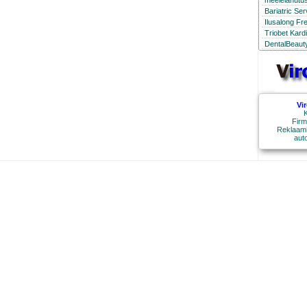
meelelahutus
Bariatric Se
Ilusalong Fr
Triobet Kard
DentalBeauty
Vi
K
Firm
Reklaami
aut