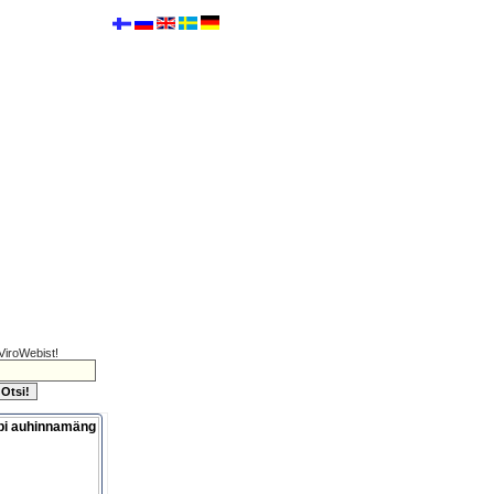
ViroWebist!