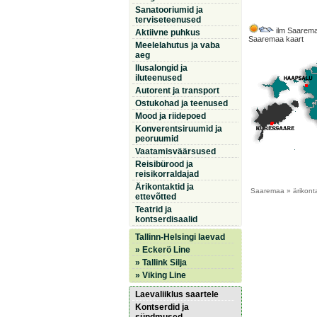
Sanatooriumid ja
terviseteenused
ilm Saarema
Aktiivne puhkus
Saaremaa kaart
Meelelahutus ja vaba
aeg
Ilusalongid ja
iluteenused
Autorent ja transport
Ostukohad ja teenused
Mood ja riidepoed
Konverentsiruumid ja
peoruumid
Vaatamisväärsused
Reisibürood ja
reisikorraldajad
Ärikontaktid ja
Saaremaa
» ärikont
ettevõtted
Teatrid ja
kontserdisaalid
Tallinn-Helsingi laevad
» Eckerö Line
» Tallink Silja
» Viking Line
Laevaliiklus saartele
Kontserdid ja