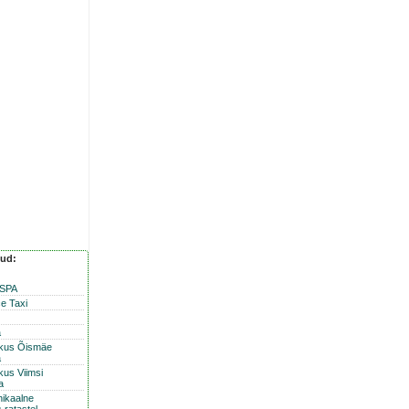
nud:
 SPA
e Taxi
a
skus Õismäe
a
kus Viimsi
a
nikaalne