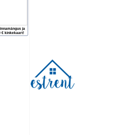
hinnamängus ja
 € kinkekaart!