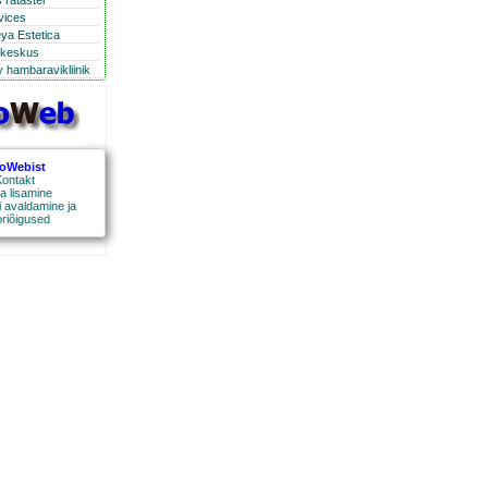
 ratastel
rvices
eya Estetica
ikeskus
 hambaravikliinik
roWebist
ontakt
a lisamine
 avaldamine ja
oriõigused