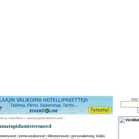
Otsi 
ktid ja ettevõtted » raamatupidamisteenused
amatupidamisteenused
isteenused
|
kinnisvarabürood
|
tõlketeenused
|
personaliotsing, tööjõu