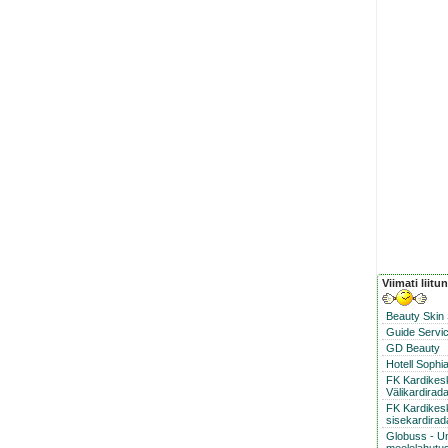
Viimati liitu
Beauty Skin
Guide Servic
GD Beauty
Hotell Sophi
FK Kardike
Välikardirad
FK Kardikes
sisekardirad
Globuss - U