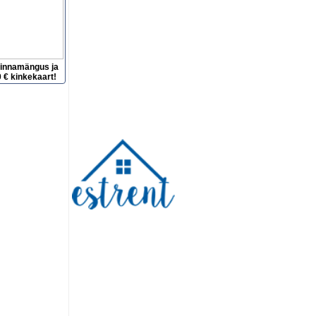
hinnamängus ja
 € kinkekaart!