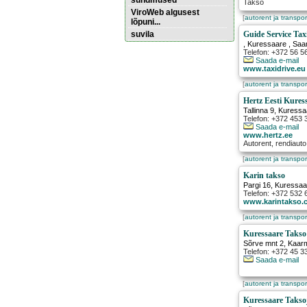
sündmused
Takso
ViroWeb algusest
[
autorent ja transpor
lõpuni...
suvila
Guide Service Tax
,
Kuressaare
, Saa
Telefon: +372 56 
Saada e-mail
Pärnu majoitus
www.taxidrive.eu
huoneisto.eu
[
autorent ja transpor
Hertz Eesti Kures
Tallinna 9
,
Kuressa
Telefon: +372 453 
Saada e-mail
www.hertz.ee
Autorent, rendiauto
[
autorent ja transpor
Karin takso
Pargi 16
,
Kuressaa
Telefon: +372 532 
www.karintakso.
[
autorent ja transpor
Kuressaare Takso
Sõrve mnt 2
,
Kaar
Telefon: +372 45 3
Saada e-mail
[
autorent ja transpor
Kuressaare Takso