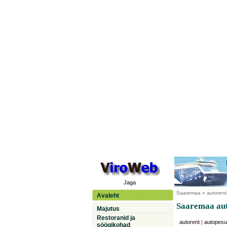
Jaga
Saaremaa
» autorent,
Avaleht
Saaremaa auto
Majutus
Restoranid ja
autorent
|
autopesu
söögikohad