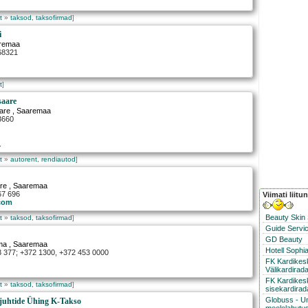
t
»
taksod, taksofirmad
]
i
remaa
568321
t
]
saare
are
, Saaremaa
3660
.
t
»
autorent, rendiautod
]
re
, Saaremaa
67 696
Viimati liitu
com
Beauty Skin
t
»
taksod, taksofirmad
]
Guide Servic
GD Beauty
ma
, Saaremaa
Hotell Sophi
3 377; +372 1300, +372 453 0000
FK Kardike
Välikardirad
FK Kardikes
t
»
taksod, taksofirmad
]
sisekardirad
Globuss - U
juhtide Ühing K-Takso