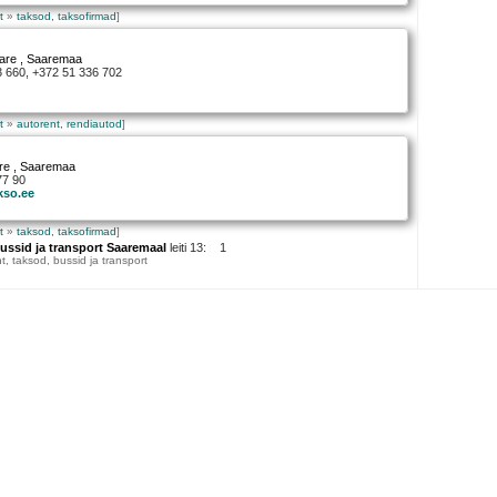
t
»
taksod, taksofirmad
]
are
, Saaremaa
3 660, +372 51 336 702
e
t
»
autorent, rendiautod
]
re
, Saaremaa
77 90
kso.ee
t
»
taksod, taksofirmad
]
bussid ja transport Saaremaal
leiti 13: 1
, taksod, bussid ja transport