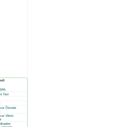
nud:
 SPA
e Taxi
a
skus Õismäe
a
kus Viimsi
a
nikaalne