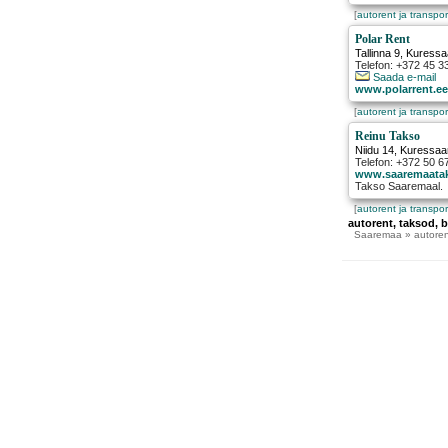
[
autorent ja transpor
Polar Rent
Tallinna 9
,
Kuressa
Telefon: +372 45 3
Saada e-mail
www.polarrent.e
[
autorent ja transpor
Reinu Takso
Niidu 14
,
Kuressaa
Telefon: +372 50 6
www.saaremaata
Takso Saaremaal.
[
autorent ja transpor
autorent, taksod, 
Saaremaa
» autorent