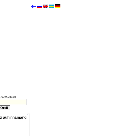
ViroWebist!