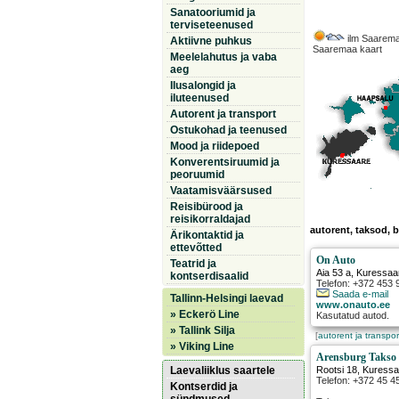
Sanatooriumid ja
terviseteenused
ilm Saarema
Aktiivne puhkus
Saaremaa kaart
Meelelahutus ja vaba
aeg
Ilusalongid ja
iluteenused
Autorent ja transport
Ostukohad ja teenused
Mood ja riidepoed
Konverentsiruumid ja
peoruumid
Vaatamisväärsused
Reisibürood ja
reisikorraldajad
autorent, taksod, 
Ärikontaktid ja
ettevõtted
On Auto
Teatrid ja
Aia 53 a
,
Kuressaa
kontserdisaalid
Telefon: +372 453
Saada e-mail
Tallinn-Helsingi laevad
www.onauto.ee
» Eckerö Line
Kasutatud autod.
» Tallink Silja
[
autorent ja transpor
» Viking Line
Arensburg Takso
Laevaliiklus saartele
Rootsi 18
,
Kuressa
Telefon: +372 45 4
Kontserdid ja