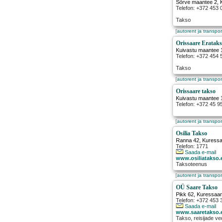
Sõrve maantee 2
,
Telefon: +372 453 
Takso
[
autorent ja transpor
Orissaare Eratak
Kuivastu maantee 
Telefon: +372 454 
Takso
[
autorent ja transpor
Orissaare takso
Kuivastu maantee 
Telefon: +372 45 9
[
autorent ja transpor
Osilia Takso
Ranna 42
,
Kuress
Telefon: 1771
Saada e-mail
www.osiliatakso.
Taksoteenus
[
autorent ja transpor
OÜ Saare Takso
Pikk 62
,
Kuressaa
Telefon: +372 453 
Saada e-mail
www.saaretakso.
Takso, reisijade v