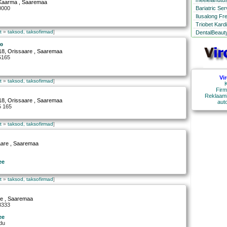
meelelahutus
Kaarma
, Saaremaa
Bariatric Se
0000
Ilusalong Fr
Triobet Kard
t
»
taksod, taksofirmad
]
DentalBeauty
so
18
,
Orissaare
, Saaremaa
5165
Vi
t
»
taksod, taksofirmad
]
K
Firm
Reklaami
18
,
Orissaare
, Saaremaa
aut
5 165
t
»
taksod, taksofirmad
]
aare
, Saaremaa
ee
t
»
taksod, taksofirmad
]
re
, Saaremaa
3333
ee
edu