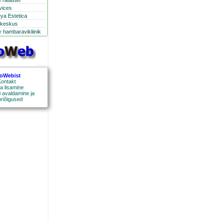
 ratastel
rvices
eya Estetica
ikeskus
 hambaravikliinik
roWebist
ontakt
a lisamine
 avaldamine ja
oriõigused