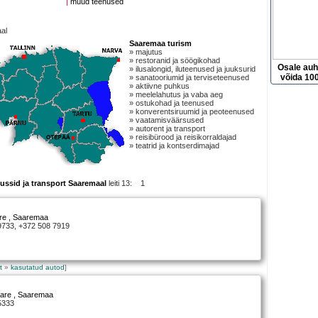
|
muud teenused
al
Saaremaa turism
» majutus
» restoranid ja söögikohad
Osale au
» ilusalongid, iluteenused ja juuksurid
võida 100
» sanatooriumid ja terviseteenused
» aktiivne puhkus
» meelelahutus ja vaba aeg
» ostukohad ja teenused
» konverentsiruumid ja peoteenused
» vaatamisväärsused
» autorent ja transport
» reisibürood ja reisikorraldajad
» teatrid ja kontserdimajad
bussid ja transport Saaremaal
leiti 13: 1
re
, Saaremaa
 9733, +372 508 7919
t
»
kasutatud autod
]
are
, Saaremaa
5333