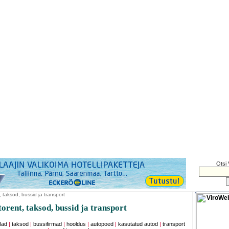
Otsi 
 taksod, bussid ja transport
rent, taksod, bussid ja transport
lad
|
taksod
|
bussifirmad
|
hooldus
|
autopoed
|
kasutatud autod
|
transport