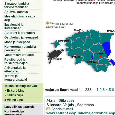
kodumajutused ja turismitalud
Sanatooriumid ja
terviseteenused
Aktiivne puhkus
Meelelahutus ja vaba
aeg
ilm Saaremaal
Ilusalongid ja
Saaremaa kaart
iluteenused
Autorent ja transport
Ostukohad ja teenused
Mood ja riidepoed
Konverentsiruumid ja
peoruumid
Vaatamisväärsused
Reisibürood ja
reisikorraldajad
Ärikontaktid ja
ettevõtted
Teatrid ja
kontserdisaalid
Tallinn-Helsingi laevad
majutus Saaremaal
leiti 233: 1
2
3
4
5
6
» Eckerö Line
» Tallink Silja
» Viking Line
Maja - Siiksaare
Siiksaare
,
Valjala
, Saaremaa
Laevaliiklus saartele
Saada e-mail
Kontserdid ja
www.estrent.ee/puhkemajad/kohde.as