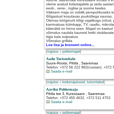
Asume Saaremaal Kuressaare linnast 6 km
oleme avatud külastajatele ja seda aastari
eesti-, vene-, inglise ja soome keeles.
Väiksem maja on sobilik perepuhkuseks ku
lõõgastust kosutavas puuküttega saunas, 
Olemas kööginurk kõigi vajalikuga (nõud, pl
kaminatoas külmkapp, TV, raadio, mikrola
käterätid on hinna sees. Majad on kaetud W
võimalus nautida kauneid hetki viiuldavate
tiigis kala sulpsatusi.
Võimalus grillida.
Loe lisa ja broneeri online...
[
majutus
»
puhkemajad
]
Aadu Turismitalu
Suure-Rootsi
,
Pihtla
, Saaremaa
Telefon: +372 56 222 982(russian), +372
Saada e-mail
[
majutus
»
kodumajutused, turismitalud
]
Aaviku Puhkemaja
Pihtla tee 3
,
Kuressaare
, Saaremaa
Telefon: +372 455 4632, +372 511 4753
Saada e-mail
[
majutus
»
puhkemajad
]