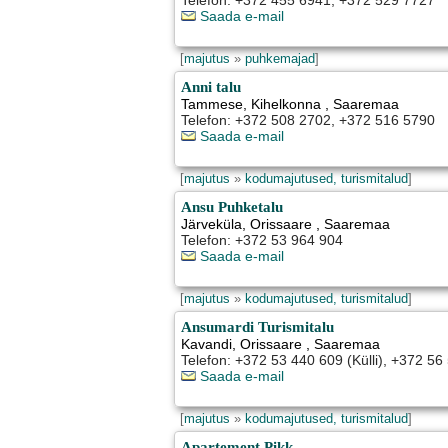
Telefon: +372 455 6941, +372 529 7727
Saada e-mail
[
majutus
»
puhkemajad
]
Anni talu
Tammese
,
Kihelkonna
, Saaremaa
Telefon: +372 508 2702, +372 516 5790
Saada e-mail
[
majutus
»
kodumajutused, turismitalud
]
Ansu Puhketalu
Järveküla
,
Orissaare
, Saaremaa
Telefon: +372 53 964 904
Saada e-mail
[
majutus
»
kodumajutused, turismitalud
]
Ansumardi Turismitalu
Kavandi
,
Orissaare
, Saaremaa
Telefon: +372 53 440 609 (Külli), +372 56
Saada e-mail
[
majutus
»
kodumajutused, turismitalud
]
Apartement Pikk