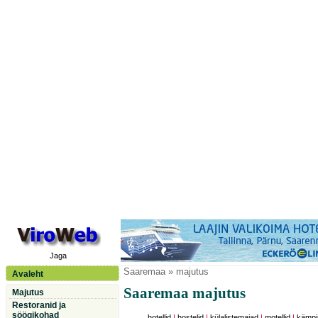
Jaga
Saaremaa
» majutus
Avaleht
Saaremaa majutus
Majutus
Restoranid ja
söögikohad
hotellid
|
hostelid
|
külalistemajad
|
motellid
|
kämpi