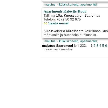
[
majutus
»
külaliskorterid, apartmentid
]
Apartments Kalevite Kodu
Tallinna 19a
,
Kuressaare
, Saaremaa
Telefon: +372 50 92 675
Saada e-mail
Külaliskorterid Kuressaare kesklinnas, kus
mõnusaks ja hubaseks puhkuseks.
[
majutus
»
külaliskorterid, apartmentid
]
majutus Saaremaal
leiti 233: 1
2
3
4
5
6
Saaremaa
» majutus