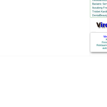
meelelahutus
Bariatric Se
Ilusalong Fr
Triobet Kard
DentalBeauty
Vi
K
Firm
Reklaami
aut