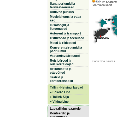
ilm Saarema
Sanatooriumid ja
Saaremaa kaart
terviseteenused
Aktiivne puhkus
Meelelahutus ja vaba
aeg
Ilusalongid ja
iluteenused
Autorent ja transport
Ostukohad ja teenused
Mood ja riidepoed
Konverentsiruumid ja
peoruumid
Vaatamisväärsused
Reisibürood ja
Saaremaa
turism »
reisikorraldajad
Ärikontaktid ja
ettevõtted
Teatrid ja
kontserdisaalid
Tallinn-Helsingi laevad
» Eckerö Line
» Tallink Silja
» Viking Line
Laevaliiklus saartele
Kontserdid ja