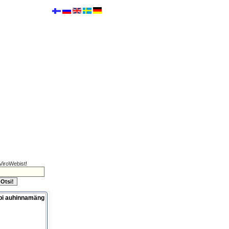
ViroWebist!