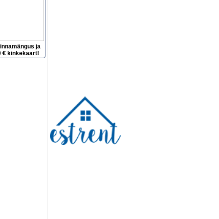
hinnamängus ja
 € kinkekaart!