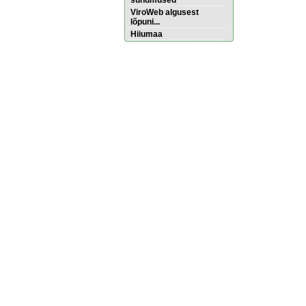
sündmused
ViroWeb algusest
lõpuni...
Hiiumaa
Pärnu majoitus
huoneisto.eu