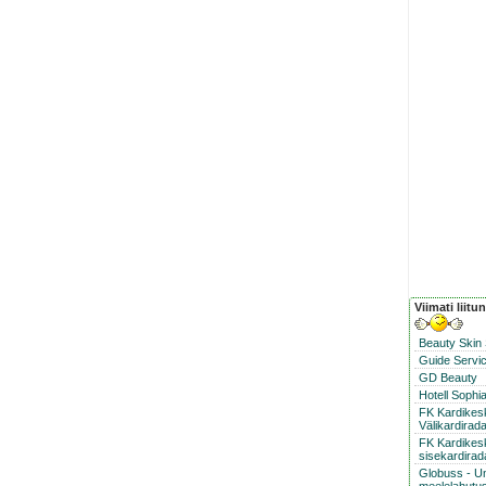
Viimati liitu
Beauty Skin
Guide Servic
GD Beauty
Hotell Sophi
FK Kardike
Välikardirad
FK Kardikes
sisekardirad
Globuss - U