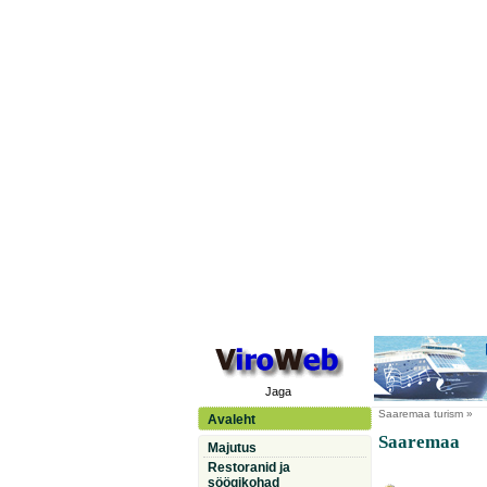
Jaga
Saaremaa
turism »
Avaleht
Saaremaa
Majutus
Restoranid ja
söögikohad