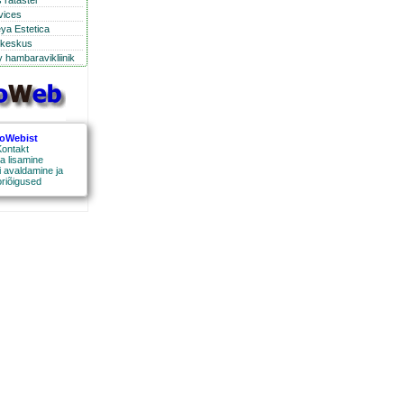
 ratastel
rvices
eya Estetica
ikeskus
 hambaravikliinik
roWebist
ontakt
a lisamine
 avaldamine ja
oriõigused