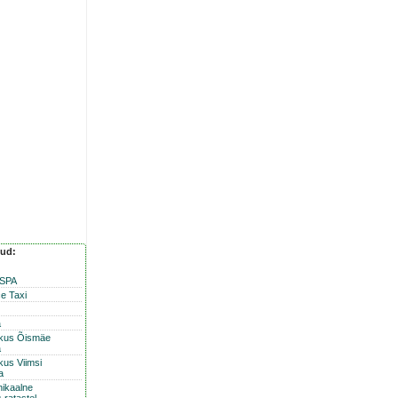
nud:
 SPA
e Taxi
a
skus Õismäe
a
kus Viimsi
a
nikaalne