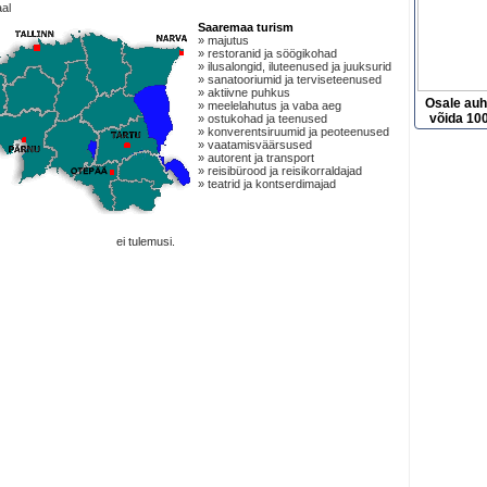
al
Saaremaa turism
» majutus
» restoranid ja söögikohad
» ilusalongid, iluteenused ja juuksurid
» sanatooriumid ja terviseteenused
» aktiivne puhkus
Osale au
» meelelahutus ja vaba aeg
võida 100
» ostukohad ja teenused
» konverentsiruumid ja peoteenused
» vaatamisväärsused
» autorent ja transport
» reisibürood ja reisikorraldajad
» teatrid ja kontserdimajad
ei tulemusi.