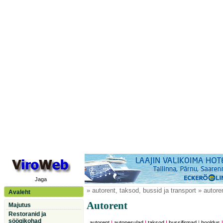
Jaga
» autorent, taksod, bussid ja transport » autore
Avaleht
Autorent
Majutus
Restoranid ja
söögikohad
autorent
|
autopesulad
|
taksod
|
bussifirmad
|
hooldus