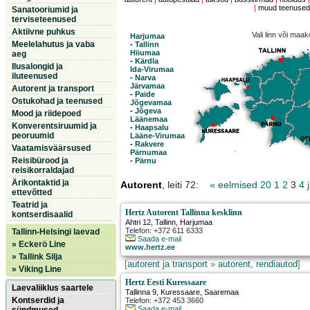
|
muud teenuse
Sanatooriumid ja
terviseteenused
Aktiivne puhkus
Vali linn või maa
Harjumaa
Meelelahutus ja vaba
-
Tallinn
Hiiumaa
aeg
-
Kärdla
Ilusalongid ja
Ida-Virumaa
iluteenused
-
Narva
Järvamaa
Autorent ja transport
-
Paide
Ostukohad ja teenused
Jõgevamaa
-
Jõgeva
Mood ja riidepoed
Läänemaa
Konverentsiruumid ja
-
Haapsalu
peoruumid
Lääne-Virumaa
-
Rakvere
Vaatamisväärsused
Pärnumaa
Reisibürood ja
-
Pärnu
reisikorraldajad
Ärikontaktid ja
Autorent
, leiti 72:
« eelmised 20
1
2
3
4
ettevõtted
Teatrid ja
Hertz Autorent Tallinna kesklinn
kontserdisaalid
Ahtri 12
,
Tallinn
, Harjumaa
Telefon: +372 611 6333
Tallinn-Helsingi laevad
Saada e-mail
» Eckerö Line
www.hertz.ee
» Tallink Silja
[
autorent ja transport
»
autorent, rendiautod
]
» Viking Line
Hertz Eesti Kuressaare
Laevaliiklus saartele
Tallinna 9
,
Kuressaare
, Saaremaa
Kontserdid ja
Telefon: +372 453 3660
Saada e-mail