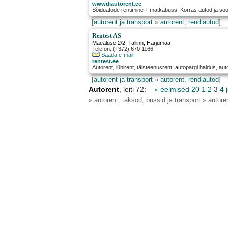
wwwdiautorent.ee
Sõiduatode rentimine + matkabuss. Korras autod ja so
[
autorent ja transport
»
autorent, rendiautod
]
Rentest AS
Mäealuse 2/2
,
Tallinn
, Harjumaa
Telefon: (+372) 670 1166
Saada e-mail
rentest.ee
Autorent, lühirent, täisteenusrent, autopargi haldus, a
[
autorent ja transport
»
autorent, rendiautod
]
Autorent
, leiti 72:
« eelmised 20
1
2
3
4
» autorent, taksod, bussid ja transport » autore