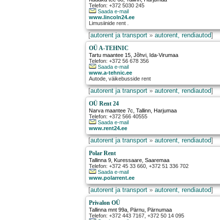
Telefon: +372 5030 245
Saada e-mail
www.lincoln24.ee
Limusiinide rent .
[
autorent ja transport
»
autorent, rendiautod
]
OÜ A-TEHNIC
Tartu maantee 15
,
Jõhvi
, Ida-Virumaa
Telefon: +372 56 678 356
Saada e-mail
www.a-tehnic.ee
Autode, väikebusside rent
[
autorent ja transport
»
autorent, rendiautod
]
OÜ Rent 24
Narva maantee 7c
,
Tallinn
, Harjumaa
Telefon: +372 566 40555
Saada e-mail
www.rent24.ee
[
autorent ja transport
»
autorent, rendiautod
]
Polar Rent
Tallinna 9
,
Kuressaare
, Saaremaa
Telefon: +372 45 33 660, +372 51 336 702
Saada e-mail
www.polarrent.ee
[
autorent ja transport
»
autorent, rendiautod
]
Privalon OÜ
Tallinna mnt 99a
,
Pärnu
, Pärnumaa
Telefon: +372 443 7167, +372 50 14 095