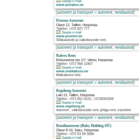
Saada e-mail
www.privalon.ee
[
autorent ja transport
»
autorent, rendiautod
]
Prorent Autorent
Ülase 12
,
Tallinn
, Harjumaa
Telefon: +372 827 777
Saada e-mail
www.prorent.ee
Sõiduautode ja väikebusside rent.
[
autorent ja transport
»
autorent, rendiautod
]
Ralvex Rent
Rohuneeme tee 1/7
,
Viimsi
, Harjumaa
Telefon: +372 566 11907
Saada e-mail
www.matkabuss.ee
Matkabussi rent.
[
autorent ja transport
»
autorent, rendiautod
]
Regelung Autorent
Laki 13
,
Tallinn
, Harjumaa
Telefon: +372 651 6222, +3725093358
Saada e-mail
www.regelung.ee
Autorent , väikebusside rent, juhiga rent, transfeer
[
autorent ja transport
»
autorent, rendiautod
]
Rendiautorent (Baby Holding OÜ)
Ülase 8-10
,
Saku
, Harjumaa
Telefon: +372 53 58 3696
Saada e-mail