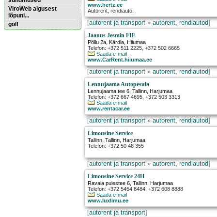
sündmused
www.hertz.ee
ViroWeb algusest
Autorent, rendiauto.
lõpuni...
[
autorent ja transport
»
autorent, rendiautod
]
golf
Jaanus Jesmin FIE
Põllu 2a
,
Kärdla
, Hiiumaa
Pärnu majoitus
Telefon: +372 511 2225, +372 502 6665
huoneisto.eu
Saada e-mail
www.CarRent.hiiumaa.ee
[
autorent ja transport
»
autorent, rendiautod
]
Lennujaama Autopesula
Lennujaama tee 6
,
Tallinn
, Harjumaa
Telefon: +372 667 4695, +372 503 3313
Saada e-mail
www.rentacar.ee
[
autorent ja transport
»
autorent, rendiautod
]
Limousine Service
Tallinn
,
Tallinn
, Harjumaa
Telefon: +372 50 48 355
[
autorent ja transport
»
autorent, rendiautod
]
Limousine Service 24H
Ravala puiestee 6
,
Tallinn
, Harjumaa
Telefon: +372 5454 8484, +372 608 8888
Saada e-mail
www.luxlimu.ee
[
autorent ja transport
]