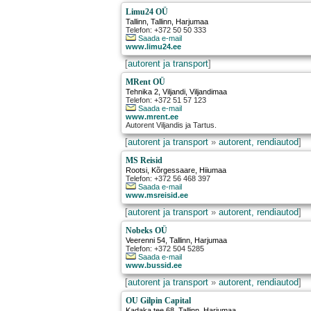
Limu24 OÜ
Tallinn
,
Tallinn
, Harjumaa
Telefon: +372 50 50 333
Saada e-mail
www.limu24.ee
[
autorent ja transport
]
MRent OÜ
Tehnika 2
,
Viljandi
, Viljandimaa
Telefon: +372 51 57 123
Saada e-mail
www.mrent.ee
Autorent Viljandis ja Tartus.
[
autorent ja transport
»
autorent, rendiautod
]
MS Reisid
Rootsi
,
Kõrgessaare
, Hiiumaa
Telefon: +372 56 468 397
Saada e-mail
www.msreisid.ee
[
autorent ja transport
»
autorent, rendiautod
]
Nobeks OÜ
Veerenni 54
,
Tallinn
, Harjumaa
Telefon: +372 504 5285
Saada e-mail
www.bussid.ee
[
autorent ja transport
»
autorent, rendiautod
]
OU Gilpin Capital
Kadaka tee 68
,
Tallinn
, Harjumaa