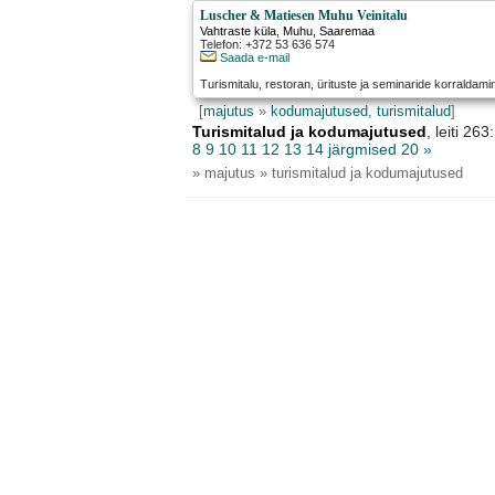
Luscher & Matiesen Muhu Veinitalu
Vahtraste küla
,
Muhu
, Saaremaa
Telefon: +372 53 636 574
Saada e-mail
Turismitalu, restoran, ürituste ja seminaride korraldami
[
majutus
»
kodumajutused, turismitalud
]
Turismitalud ja kodumajutused
, leiti 2
8
9
10
11
12
13
14
järgmised 20 »
» majutus » turismitalud ja kodumajutused