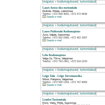
[
majutus
»
kodumajutused, turismitalud
]
Lauri-Antsu öko-turismitalu
Kiviküla
,
Ridala
, Läänemaa
Telefon: +372 509 3002, +372 472 9636
Saada e-mail
[
majutus
»
kodumajutused, turismitalud
]
Lause Puhketalu Kodumajutus
Jursi
,
Valjala
, Saaremaa
Telefon: +372 502 0366, +372 452 3307
Saada e-mail
[
majutus
»
kodumajutused, turismitalud
]
Lebe Kodumajutus
Valga 2a
,
Tõrva
, Valgamaa
Telefon: +372 763 2461, +372 516 2233
[
majutus
»
kodumajutused, turismitalud
]
Leigo Talu - Leigo Järvemuusika
Nõuni
,
Palupera
, Valgamaa
Telefon: +372 509 1344, +372 767 9000
Saada e-mail
[
majutus
»
kodumajutused, turismitalud
]
Lembri Turismitalu
Enno, Vätta
,
Pihtla
, Saaremaa