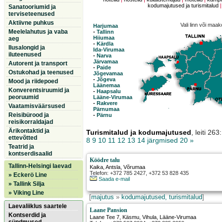
kodumajutused ja turismitalud
Sanatooriumid ja
terviseteenused
Aktiivne puhkus
Vali linn või maa
Harjumaa
Meelelahutus ja vaba
-
Tallinn
Hiiumaa
aeg
-
Kärdla
Ilusalongid ja
Ida-Virumaa
iluteenused
-
Narva
Järvamaa
Autorent ja transport
-
Paide
Ostukohad ja teenused
Jõgevamaa
-
Jõgeva
Mood ja riidepoed
Läänemaa
Konverentsiruumid ja
-
Haapsalu
peoruumid
Lääne-Virumaa
-
Rakvere
Vaatamisväärsused
Pärnumaa
Reisibürood ja
-
Pärnu
reisikorraldajad
Ärikontaktid ja
Turismitalud ja kodumajutused
, leiti 2
ettevõtted
8
9
10
11
12
13
14
järgmised 20 »
Teatrid ja
kontserdisaalid
Köödre talu
Tallinn-Helsingi laevad
Kaika
,
Antsla
, Võrumaa
Telefon: +372 785 2427, +372 53 828 435
» Eckerö Line
Saada e-mail
» Tallink Silja
» Viking Line
[
majutus
»
kodumajutused, turismitalud
]
Laevaliiklus saartele
Laane Pansion
Kontserdid ja
Laane Tee 7, Käsmu
,
Vihula
, Lääne-Virumaa