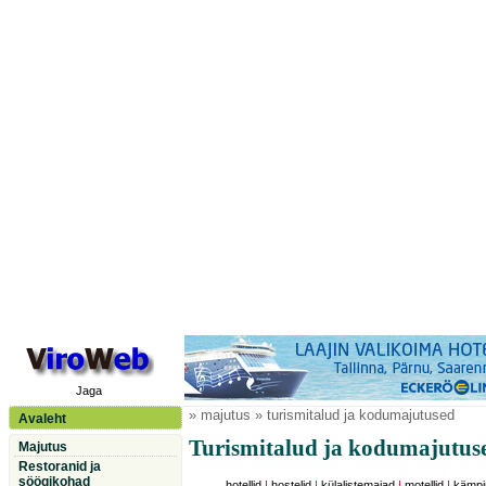
Jaga
» majutus » turismitalud ja kodumajutused
Avaleht
Turismitalud ja kodumajutus
Majutus
Restoranid ja
söögikohad
hotellid
|
hostelid
|
külalistemajad
|
motellid
|
kämpi