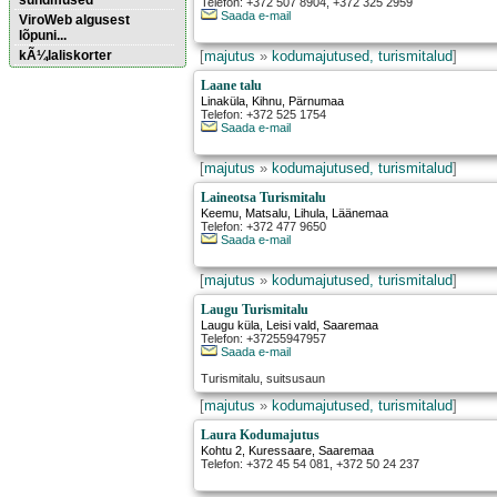
sündmused
Telefon: +372 507 8904, +372 325 2959
Saada e-mail
ViroWeb algusest
lõpuni...
kÃ¼laliskorter
[
majutus
»
kodumajutused, turismitalud
]
Laane talu
Linaküla
,
Kihnu
, Pärnumaa
Pärnu majoitus
Telefon: +372 525 1754
huoneisto.eu
Saada e-mail
[
majutus
»
kodumajutused, turismitalud
]
Laineotsa Turismitalu
Keemu, Matsalu
,
Lihula
, Läänemaa
Telefon: +372 477 9650
Saada e-mail
[
majutus
»
kodumajutused, turismitalud
]
Laugu Turismitalu
Laugu küla
,
Leisi vald
, Saaremaa
Telefon: +37255947957
Saada e-mail
Turismitalu, suitsusaun
[
majutus
»
kodumajutused, turismitalud
]
Laura Kodumajutus
Kohtu 2
,
Kuressaare
, Saaremaa
Telefon: +372 45 54 081, +372 50 24 237