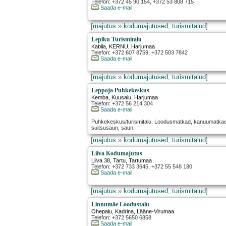
Telefon: +372 45 90 154, +372 53 808 715
Saada e-mail
[
majutus
»
kodumajutused, turismitalud
]
Lepiku Turismitalu
Kabila
,
KERNU
, Harjumaa
Telefon: +372 607 8759, +372 503 7842
Saada e-mail
[
majutus
»
kodumajutused, turismitalud
]
Leppoja Puhkekeskus
Kemba
,
Kuusalu
, Harjumaa
Telefon: +372 56 214 304
Saada e-mail
Puhkekeskus/turismitalu. Loodusmatkad, kanuumatkad, 
suitsusaun, saun.
[
majutus
»
kodumajutused, turismitalud
]
Liiva Kodumajutus
Liiva 38
,
Tartu
, Tartumaa
Telefon: +372 733 3645, +372 55 548 180
Saada e-mail
[
majutus
»
kodumajutused, turismitalud
]
Linnumäe Loodustalu
Ohepalu
,
Kadrina
, Lääne-Virumaa
Telefon: +372 5650 6858
Saada e-mail