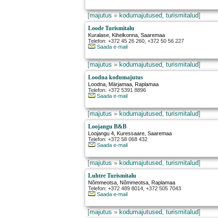
[
majutus
»
kodumajutused, turismitalud
]
Loode Turismitalu
Kuralase
,
Kihelkonna
, Saaremaa
Telefon: +372 45 26 260, +372 50 56 227
Saada e-mail
[
majutus
»
kodumajutused, turismitalud
]
Loodna kodumajutus
Loodna
,
Märjamaa
, Raplamaa
Telefon: +372 5391 8896
Saada e-mail
[
majutus
»
kodumajutused, turismitalud
]
Loojangu B&B
Loojangu 4
,
Kuressaare
, Saaremaa
Telefon: +372 58 068 432
Saada e-mail
[
majutus
»
kodumajutused, turismitalud
]
Luhtre Turismitalu
Nõmmeotsa
,
Nõmmeotsa
, Raplamaa
Telefon: +372 489 8014, +372 505 7043
Saada e-mail
[
majutus
»
kodumajutused, turismitalud
]