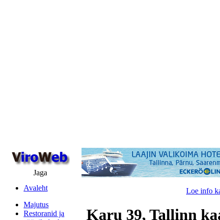
Jaga
Avaleht
Loe info k
Majutus
Karu 39, Tallinn ka
Restoranid ja