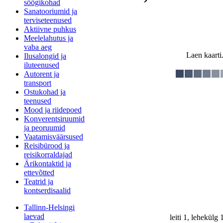
söögikohad
Sanatooriumid ja
terviseteenused
Aktiivne puhkus
Meelelahutus ja
vaba aeg
Laen kaarti.
Ilusalongid ja
iluteenused
Autorent ja
transport
Ostukohad ja
teenused
Mood ja riidepoed
Konverentsiruumid
ja peoruumid
Vaatamisväärsused
Reisibürood ja
reisikorraldajad
Ärikontaktid ja
ettevõtted
Teatrid ja
kontserdisaalid
Tallinn-Helsingi
laevad
leiti 1, lehekülg