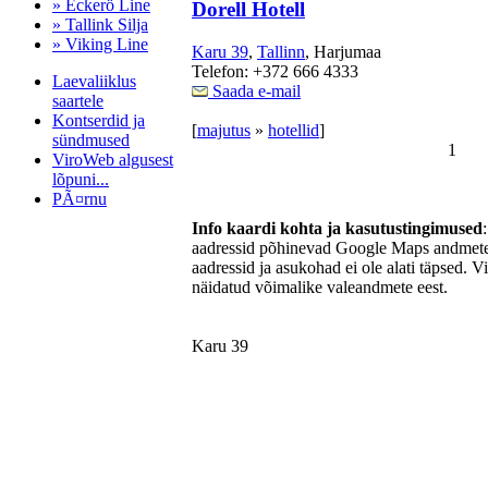
» Eckerö Line
Dorell Hotell
» Tallink Silja
» Viking Line
Karu 39
,
Tallinn
, Harjumaa
Telefon: +372 666 4333
Laevaliiklus
Saada e-mail
saartele
Kontserdid ja
[
majutus
»
hotellid
]
sündmused
1
ViroWeb algusest
lõpuni...
PÃ¤rnu
Info kaardi kohta ja kasutustingimused
aadressid põhinevad Google Maps andmetel
aadressid ja asukohad ei ole alati täpsed. V
Pärnu majoitus
näidatud võimalike valeandmete eest.
huoneisto.eu
Karu 39