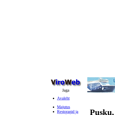
Jaga
Avaleht
Majutus
Pusku,
Restoranid ja