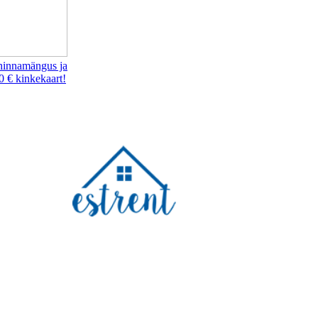
hinnamängus ja
0 € kinkekaart!