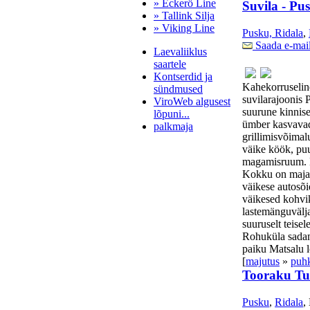
» Eckerö Line
Suvila - Pu
» Tallink Silja
» Viking Line
Pusku, Ridala
,
Saada e-mai
Laevaliiklus
saartele
Kontserdid ja
Kahekorruselin
sündmused
suvilarajoonis
ViroWeb algusest
suurune kinnise
lõpuni...
ümber kasvavad
palkmaja
grillimisvõimal
väike köök, pu
magamisruum. M
Kokku on majas
Pärnu majoitus
väikese autosõ
huoneisto.eu
väikesed kohvik
lastemänguvälj
suuruselt teise
Rohuküla sadam
paiku Matsalu l
[
majutus
»
puh
Tooraku Tu
Pusku
,
Ridala
,