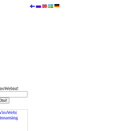
iroWebist!