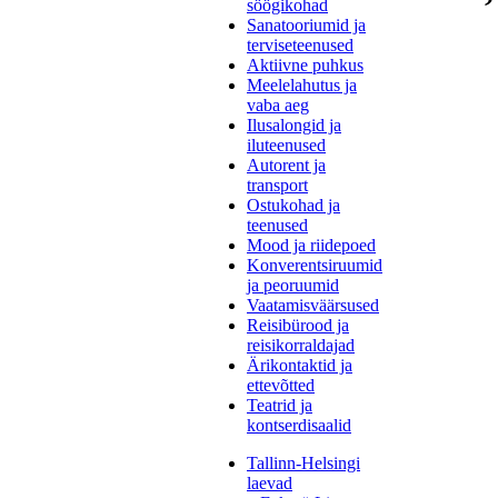
söögikohad
Sanatooriumid ja
terviseteenused
Aktiivne puhkus
Meelelahutus ja
vaba aeg
Ilusalongid ja
iluteenused
Autorent ja
transport
Ostukohad ja
teenused
Mood ja riidepoed
Konverentsiruumid
ja peoruumid
Vaatamisväärsused
Reisibürood ja
reisikorraldajad
Ärikontaktid ja
ettevõtted
Teatrid ja
kontserdisaalid
Tallinn-Helsingi
laevad