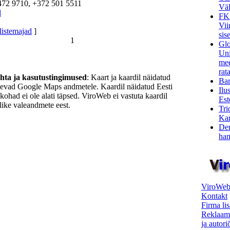
472 9710, +372 501 5511
Väl
l
FK
Vii
listemajad
]
sis
1
Glo
Uni
mee
rata
ohta ja kasutustingimused
: Kaart ja kaardil näidatud
Bar
nevad Google Maps andmetele. Kaardil näidatud Eesti
Ilu
ukohad ei ole alati täpsed. ViroWeb ei vastuta kaardil
Est
ike valeandmete eest.
Tri
Kar
Den
ham
ViroWeb
Kontakt
Firma li
Reklaam
ja autor