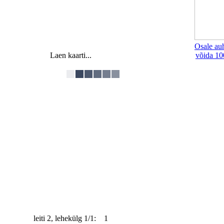
Osale au
Laen kaarti...
võida 10
leiti 2, lehekülg 1/1: 1