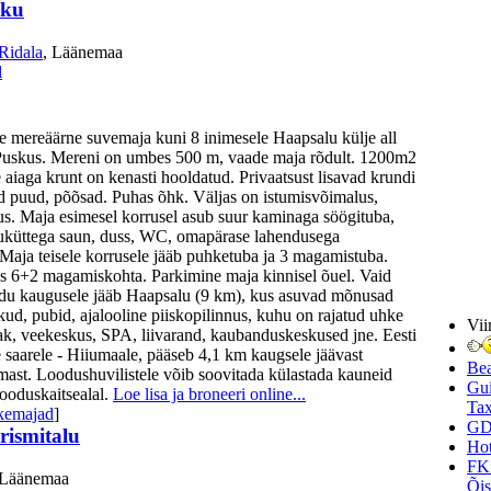
sku
Ridala
, Läänemaa
l
e mereäärne suvemaja kuni 8 inimesele Haapsalu külje all
 Puskus. Mereni on umbes 500 m, vaade maja rõdult. 1200m2
 aiaga krunt on kenasti hooldatud. Privaatsust lisavad krundi
 puud, põõsad. Puhas õhk. Väljas on istumisvõimalus,
us. Maja esimesel korrusel asub suur kaminaga söögituba,
uküttega saun, duss, WC, omapärase lahendusega
aja teisele korrusele jääb puhketuba ja 3 magamistuba.
 6+2 magamiskohta. Parkimine maja kinnisel õuel. Vaid
idu kaugusele jääb Haapsalu (9 km), kus asuvad mõnusad
ud, pubid, ajalooline piiskopilinnus, kuhu on rajatud uhke
Vii
ak, veekeskus, SPA, liivarand, kaubanduskeskused jne. Eesti
le saarele - Hiiumaale, pääseb 4,1 km kaugsele jäävast
Be
ast. Loodushuvilistele võib soovitada külastada kauneid
Gui
ooduskaitsealal.
Loe lisa ja broneeri online...
Tax
kemajad
]
GD
rismitalu
Hot
FK
 Läänemaa
Õi