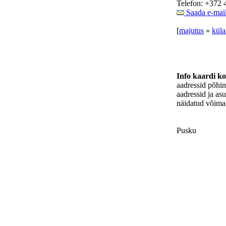
Telefon: +372 
Saada e-mai
[
majutus
»
küla
Info kaardi k
aadressid põhi
aadressid ja as
näidatud võimal
Pusku