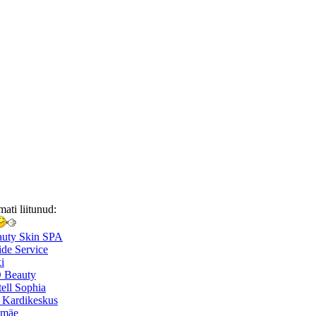
mati liitunud:
auty Skin SPA
de Service
i
 Beauty
ell Sophia
 Kardikeskus
smäe