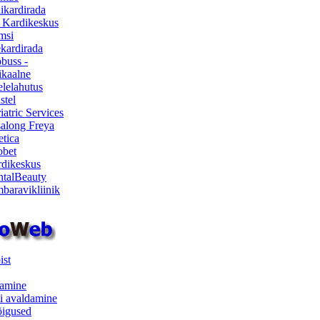
ikardirada
 Kardikeskus
msi
ekardirada
buss -
kaalne
lelahutus
stel
iatric Services
salong Freya
etica
obet
dikeskus
talBeauty
baravikliinik
ist
samine
i avaldamine
iõigused